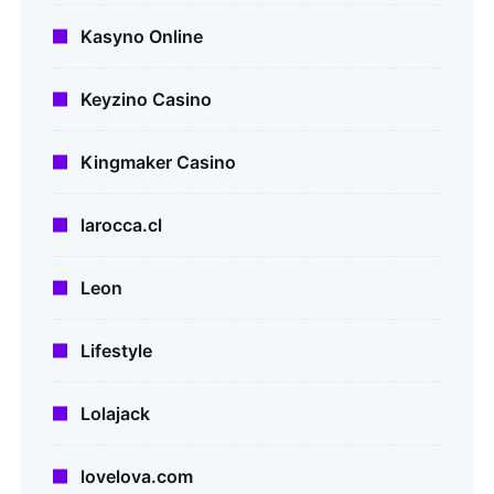
Kasyno Online
Keyzino Casino
Kingmaker Casino
larocca.cl
Leon
Lifestyle
Lolajack
lovelova.com