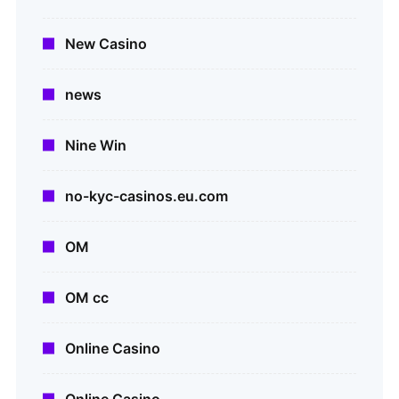
New Casino
news
Nine Win
no-kyc-casinos.eu.com
OM
OM cc
Online Casino