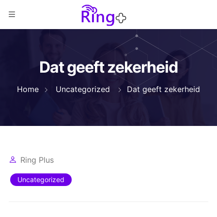
Dat geeft zekerheid
Home
Uncategorized
Dat geeft zekerheid
Ring Plus
Uncategorized