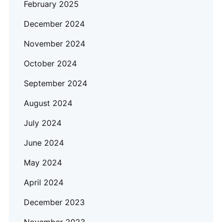
February 2025
December 2024
November 2024
October 2024
September 2024
August 2024
July 2024
June 2024
May 2024
April 2024
December 2023