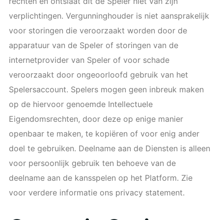
rechten en ontslaat dit de Speler niet van zijn
verplichtingen. Vergunninghouder is niet aansprakelijk
voor storingen die veroorzaakt worden door de
apparatuur van de Speler of storingen van de
internetprovider van Speler of voor schade
veroorzaakt door ongeoorloofd gebruik van het
Spelersaccount. Spelers mogen geen inbreuk maken
op de hiervoor genoemde Intellectuele
Eigendomsrechten, door deze op enige manier
openbaar te maken, te kopiëren of voor enig ander
doel te gebruiken. Deelname aan de Diensten is alleen
voor persoonlijk gebruik ten behoeve van de
deelname aan de kansspelen op het Platform. Zie
voor verdere informatie ons privacy statement.