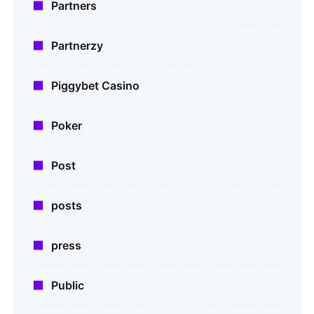
Partners
Partnerzy
Piggybet Casino
Poker
Post
posts
press
Public