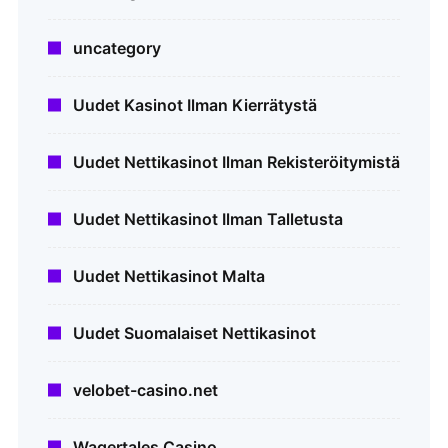
uncategory
Uudet Kasinot Ilman Kierrätystä
Uudet Nettikasinot Ilman Rekisteröitymistä
Uudet Nettikasinot Ilman Talletusta
Uudet Nettikasinot Malta
Uudet Suomalaiset Nettikasinot
velobet-casino.net
Wagertales Casino