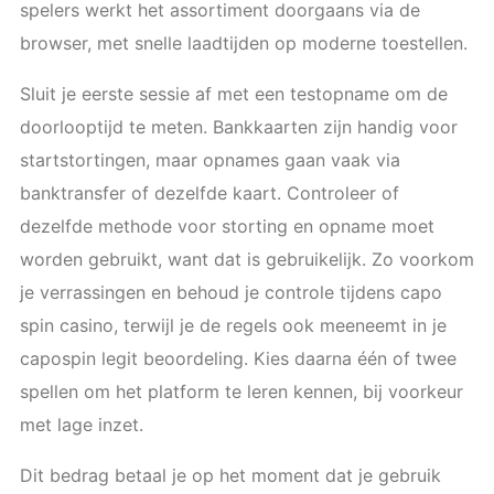
spelers werkt het assortiment doorgaans via de
browser, met snelle laadtijden op moderne toestellen.
Sluit je eerste sessie af met een testopname om de
doorlooptijd te meten. Bankkaarten zijn handig voor
startstortingen, maar opnames gaan vaak via
banktransfer of dezelfde kaart. Controleer of
dezelfde methode voor storting en opname moet
worden gebruikt, want dat is gebruikelijk. Zo voorkom
je verrassingen en behoud je controle tijdens capo
spin casino, terwijl je de regels ook meeneemt in je
capospin legit beoordeling. Kies daarna één of twee
spellen om het platform te leren kennen, bij voorkeur
met lage inzet.
Dit bedrag betaal je op het moment dat je gebruik