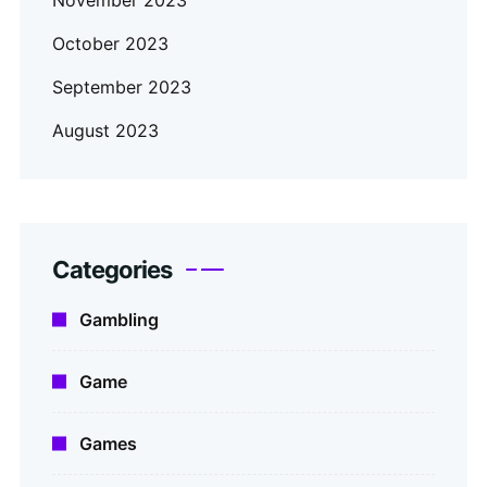
November 2023
October 2023
September 2023
August 2023
Categories
Gambling
Game
Games