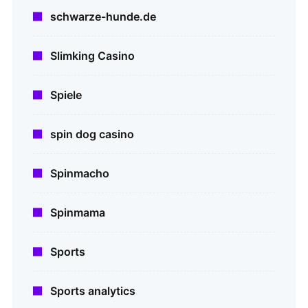
schwarze-hunde.de
Slimking Casino
Spiele
spin dog casino
Spinmacho
Spinmama
Sports
Sports analytics