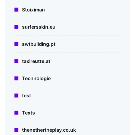
Stoiximan
surfersskin.eu
swtbuilding.pt
taxireutte.at
Technologie
test
Texts
thenethertheplay.co.uk