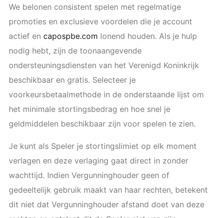
We belonen consistent spelen met regelmatige
promoties en exclusieve voordelen die je account
actief en
capospbe.com
lonend houden. Als je hulp
nodig hebt, zijn de toonaangevende
ondersteuningsdiensten van het Verenigd Koninkrijk
beschikbaar en gratis. Selecteer je
voorkeursbetaalmethode in de onderstaande lijst om
het minimale stortingsbedrag en hoe snel je
geldmiddelen beschikbaar zijn voor spelen te zien.
Je kunt als Speler je stortingslimiet op elk moment
verlagen en deze verlaging gaat direct in zonder
wachttijd. Indien Vergunninghouder geen of
gedeeltelijk gebruik maakt van haar rechten, betekent
dit niet dat Vergunninghouder afstand doet van deze