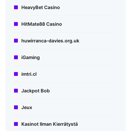
HeavyBet Casino
HitMate88 Casino
huwirranca-davies.org.uk
iGaming
imtri.cl
Jackpot Bob
Jeux
Kasinot Ilman Kierrätystä