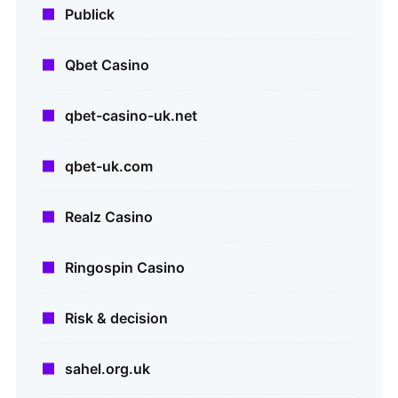
Publick
Qbet Casino
qbet-casino-uk.net
qbet-uk.com
Realz Casino
Ringospin Casino
Risk & decision
sahel.org.uk