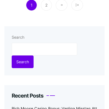
1
2
Search
Search
Recent Posts
Rich Moose Casino Bonus: Vanliga Misstag Att