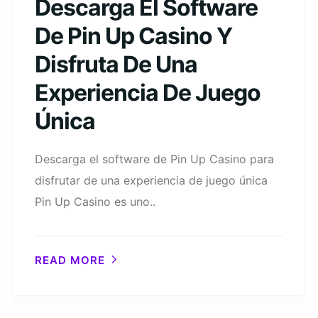
Descarga El Software
De Pin Up Casino Y
Disfruta De Una
Experiencia De Juego
Única
Descarga el software de Pin Up Casino para
disfrutar de una experiencia de juego única
Pin Up Casino es uno..
READ MORE