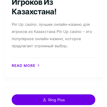
Игроков Из
Казахстана!
Pin Up casino: лучшее онлайн-казино для
игроков из Казахстана Pin Up casino – это
популярное онлайн-казино, которое
предлагает огромный выбор..
READ MORE
Ring Plus