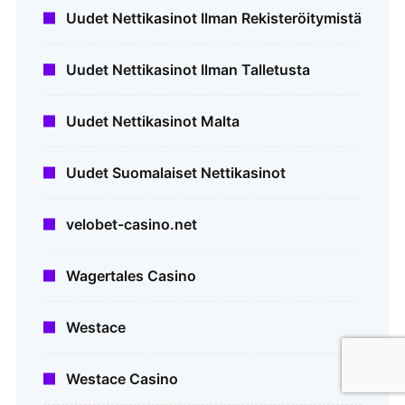
Uudet Nettikasinot Ilman Rekisteröitymistä
Uudet Nettikasinot Ilman Talletusta
Uudet Nettikasinot Malta
Uudet Suomalaiset Nettikasinot
velobet-casino.net
Wagertales Casino
Westace
Westace Casino