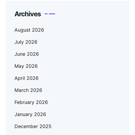
Archives
August 2026
July 2026
June 2026
May 2026
April 2026
March 2026
February 2026
January 2026
December 2025