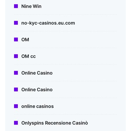
Nine Win
no-kyc-casinos.eu.com
OM
OM cc
Online Casino
Online Casino
online casinos
Onlyspins Recensione Casinò