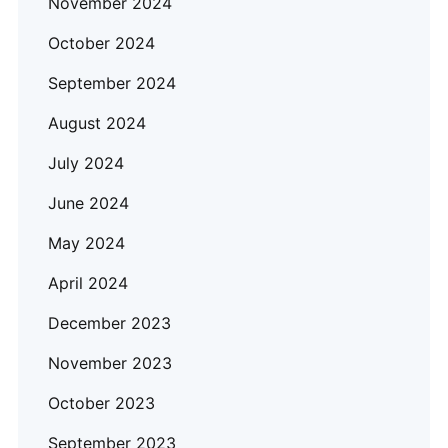
November 2024
October 2024
September 2024
August 2024
July 2024
June 2024
May 2024
April 2024
December 2023
November 2023
October 2023
September 2023