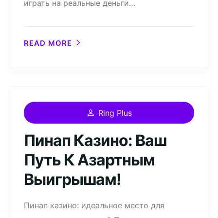
играть на реальные деньги…
READ MORE
Ring Plus
Пинап Казино: Ваш
Путь К Азартным
Выигрышам!
Пинап казино: идеальное место для