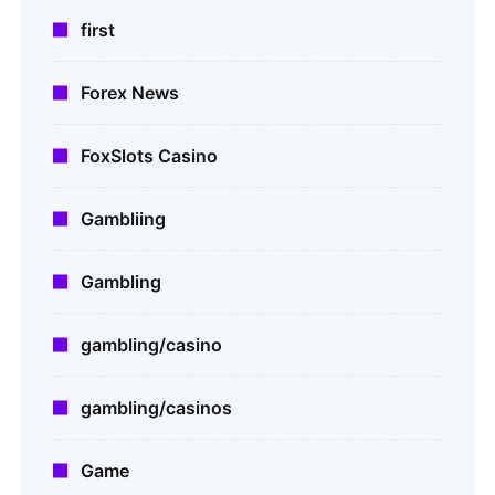
first
Forex News
FoxSlots Casino
Gambliing
Gambling
gambling/casino
gambling/casinos
Game