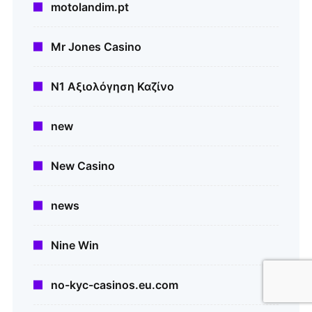
motolandim.pt
Mr Jones Casino
N1 Αξιολόγηση Καζίνο
new
New Casino
news
Nine Win
no-kyc-casinos.eu.com