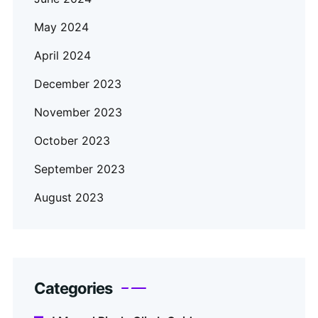
May 2024
April 2024
December 2023
November 2023
October 2023
September 2023
August 2023
Categories