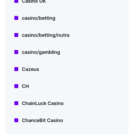
Casino UK
casino/betting
casino/betting/nutra
casino/gambling
Cazeus
CH
ChainLuck Casino
ChanceBit Casino