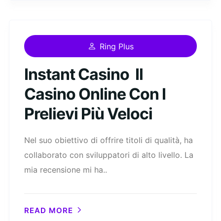
Ring Plus
Instant Casino ️ Il
Casino Online Con I
Prelievi Più Veloci
Nel suo obiettivo di offrire titoli di qualità, ha
collaborato con sviluppatori di alto livello. La
mia recensione mi ha..
READ MORE