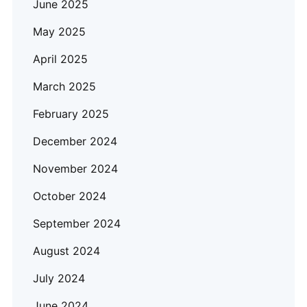
June 2025
May 2025
April 2025
March 2025
February 2025
December 2024
November 2024
October 2024
September 2024
August 2024
July 2024
June 2024