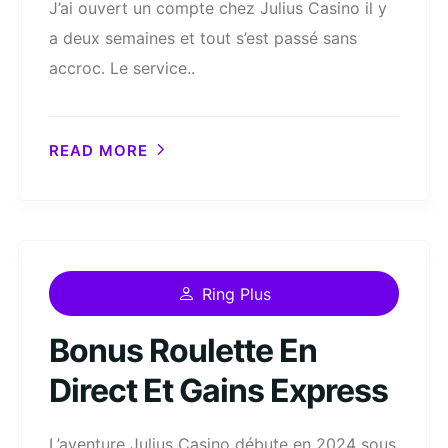
J’ai ouvert un compte chez Julius Casino il y
a deux semaines et tout s’est passé sans
accroc. Le service..
READ MORE
Ring Plus
Bonus Roulette En
Direct Et Gains Express
L’aventure Julius Casino débute en 2024 sous