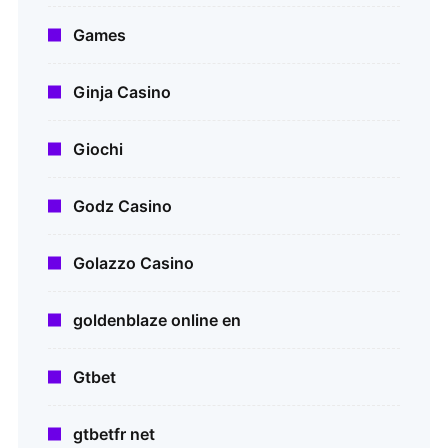
Games
Ginja Casino
Giochi
Godz Casino
Golazzo Casino
goldenblaze online en
Gtbet
gtbetfr net