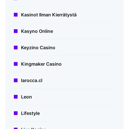
Kasinot Ilman Kierrätystä
Kasyno Online
Keyzino Casino
Kingmaker Casino
larocca.cl
Leon
Lifestyle