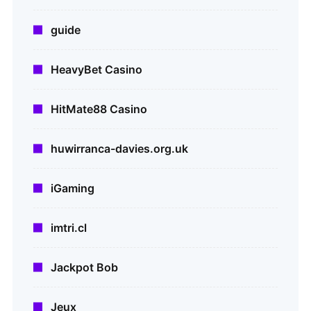
guide
HeavyBet Casino
HitMate88 Casino
huwirranca-davies.org.uk
iGaming
imtri.cl
Jackpot Bob
Jeux