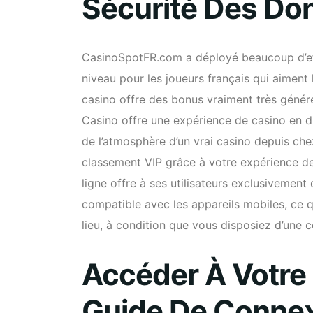
Sécurité Des Do
CasinoSpotFR.com a déployé beaucoup d’eff
niveau pour les joueurs français qui aiment
casino offre des bonus vraiment très génére
Casino offre une expérience de casino en di
de l’atmosphère d’un vrai casino depuis ch
classement VIP grâce à votre expérience de 
ligne offre à ses utilisateurs exclusivement
compatible avec les appareils mobiles, ce q
lieu, à condition que vous disposiez d’une c
Accéder À Votre 
Guide De Connex