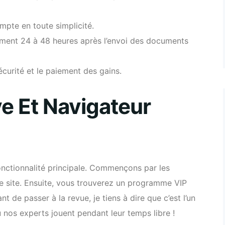
ompte en toute simplicité.
ement 24 à 48 heures après l’envoi des documents
curité et le paiement des gains.
ve Et Navigateur
onctionnalité principale. Commençons par les
e site. Ensuite, vous trouverez un programme VIP
 de passer à la revue, je tiens à dire que c’est l’un
ù nos experts jouent pendant leur temps libre !