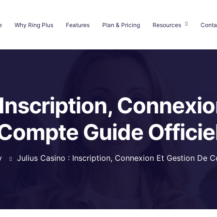
e
Why Ring Plus
Features
Plan & Pricing
Resources
Conta
 Inscription, Connexi
Compte Guide Officie
y
Julius Casino : Inscription, Connexion Et Gestion De 