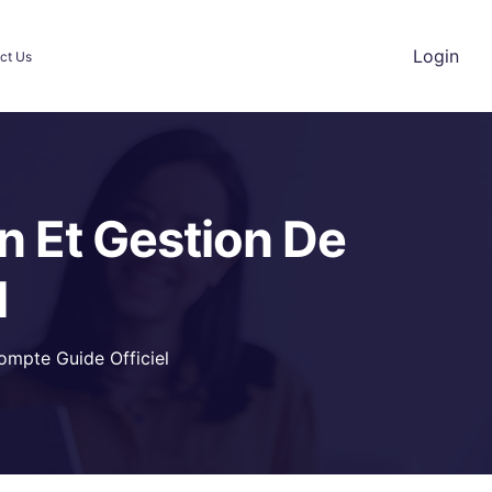
Login
ct Us
on Et Gestion De
l
Compte Guide Officiel