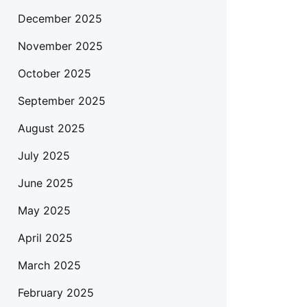
December 2025
November 2025
October 2025
September 2025
August 2025
July 2025
June 2025
May 2025
April 2025
March 2025
February 2025