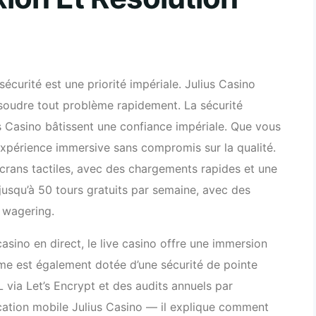
écurité est une priorité impériale. Julius Casino
ésoudre tout problème rapidement. La sécurité
us Casino bâtissent une confiance impériale. Que vous
expérience immersive sans compromis sur la qualité.
 écrans tactiles, avec des chargements rapides et une
e jusqu’à 50 tours gratuits par semaine, avec des
s wagering.
asino en direct, le live casino offre une immersion
rme est également dotée d’une sécurité de pointe
 via Let’s Encrypt et des audits annuels par
cation mobile Julius Casino — il explique comment