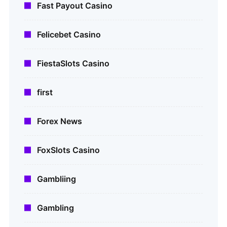
Fast Payout Casino
Felicebet Casino
FiestaSlots Casino
first
Forex News
FoxSlots Casino
Gambliing
Gambling