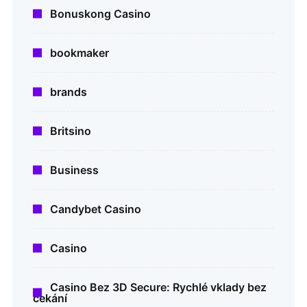
Bonuskong Casino
bookmaker
brands
Britsino
Business
Candybet Casino
Casino
Casino Bez 3D Secure: Rychlé vklady bez
čekání