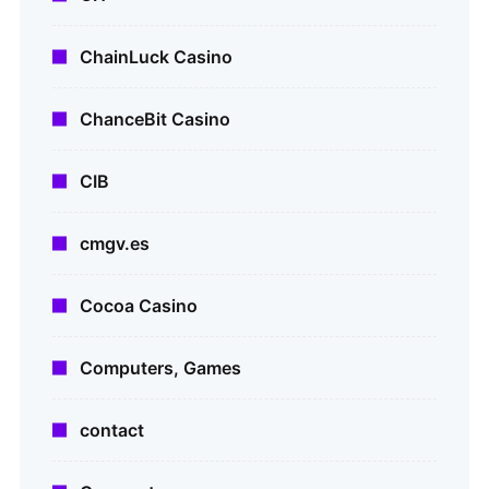
ChainLuck Casino
ChanceBit Casino
CIB
cmgv.es
Cocoa Casino
Computers, Games
contact