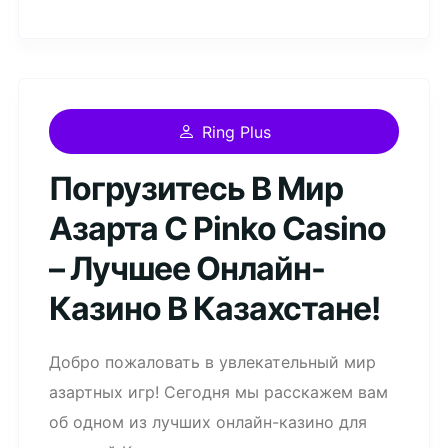
Ring Plus
Погрузитесь В Мир
Азарта С Pinko Casino
– Лучшее Онлайн-
Казино В Казахстане!
Добро пожаловать в увлекательный мир
азартных игр! Сегодня мы расскажем вам
об одном из лучших онлайн-казино для