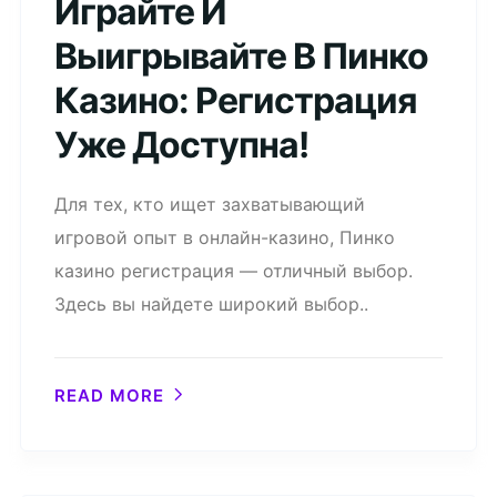
Играйте И
Выигрывайте В Пинко
Казино: Регистрация
Уже Доступна!
Для тех, кто ищет захватывающий
игровой опыт в онлайн-казино, Пинко
казино регистрация — отличный выбор.
Здесь вы найдете широкий выбор..
READ MORE