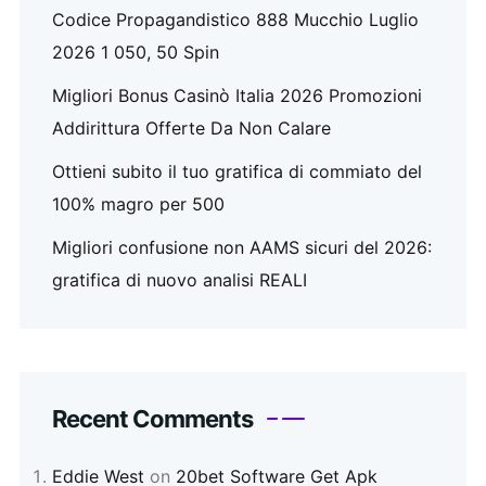
Codice Propagandistico 888 Mucchio Luglio
2026 1 050, 50 Spin
Migliori Bonus Casinò Italia 2026 Promozioni
Addirittura Offerte Da Non Calare
Ottieni subito il tuo gratifica di commiato del
100% magro per 500
Migliori confusione non AAMS sicuri del 2026:
gratifica di nuovo analisi REALI
Recent Comments
Eddie West
on
20bet Software Get Apk