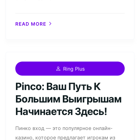
READ MORE
Ring Plus
Pinco: Ваш Путь К
Большим Выигрышам
Начинается Здесь!
Пинко вход — это популярное онлайн-
казино, которое предлагает игрокам из