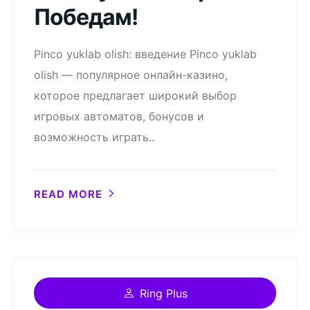
Победам!
Pinсo yuklab olish: введение Pinсo yuklab
olish — популярное онлайн-казино,
которое предлагает широкий выбор
игровых автоматов, бонусов и
возможность играть..
READ MORE
Ring Plus