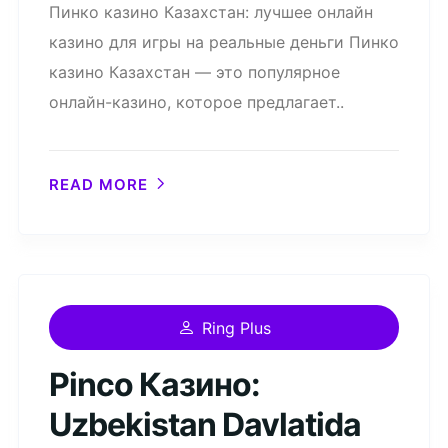
Пинко казино Казахстан: лучшее онлайн
казино для игры на реальные деньги Пинко
казино Казахстан — это популярное
онлайн-казино, которое предлагает..
READ MORE
Ring Plus
Pinco Казино:
Uzbekistan Davlatida