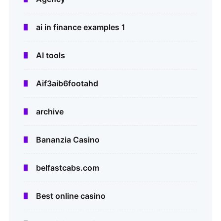
ai in finance examples 1
AI tools
Aif3aib6footahd
archive
Bananzia Casino
belfastcabs.com
Best online casino