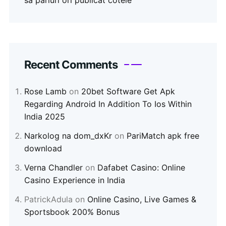
să pariuri ori publicat cotele
Recent Comments
Rose Lamb
on
20bet Software Get Apk
Regarding Android In Addition To Ios Within
India 2025
Narkolog na dom_dxKr
on
PariMatch apk free
download
Verna Chandler
on
Dafabet Casino: Online
Casino Experience in India
PatrickAdula
on
Online Casino, Live Games &
Sportsbook 200% Bonus