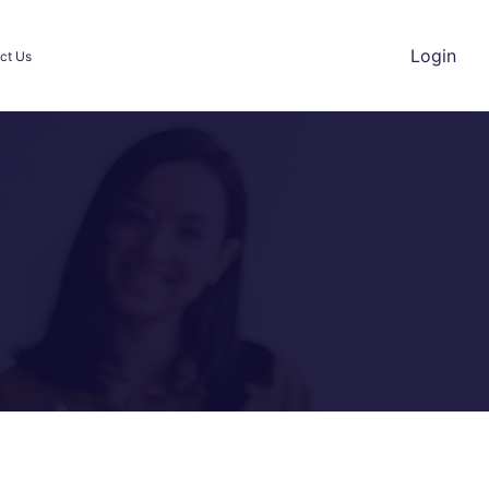
Login
ct Us