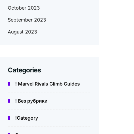
October 2023
September 2023
August 2023
Categories
! Marvel Rivals Climb Guides
! Без рубрики
!Category