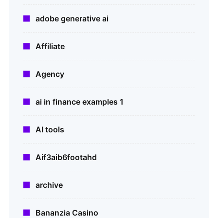
adobe generative ai
Affiliate
Agency
ai in finance examples 1
AI tools
Aif3aib6footahd
archive
Bananzia Casino