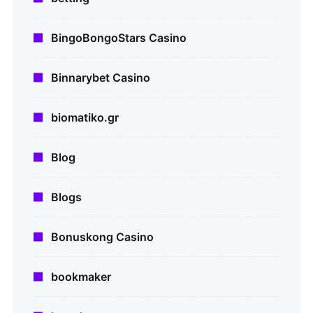
BingoBongoStars Casino
Binnarybet Casino
biomatiko.gr
Blog
Blogs
Bonuskong Casino
bookmaker