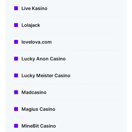
Live Kasíno
Lolajack
lovelova.com
Lucky Anon Casino
Lucky Meister Casino
Madcasino
Magius Casino
MineBit Casino