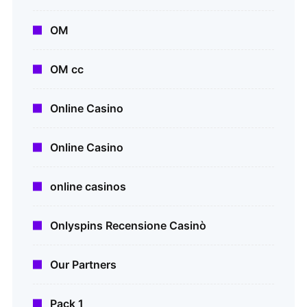
OM
OM cc
Online Casino
Online Casino
online casinos
Onlyspins Recensione Casinò
Our Partners
Pack 1