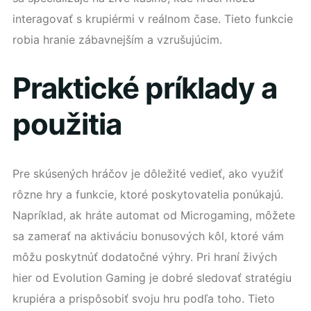
interagovať s krupiérmi v reálnom čase. Tieto funkcie
robia hranie zábavnejším a vzrušujúcim.
Praktické príklady a
použitia
Pre skúsených hráčov je dôležité vedieť, ako využiť
rôzne hry a funkcie, ktoré poskytovatelia ponúkajú.
Napríklad, ak hráte automat od Microgaming, môžete
sa zamerať na aktiváciu bonusových kôl, ktoré vám
môžu poskytnúť dodatočné výhry. Pri hraní živých
hier od Evolution Gaming je dobré sledovať stratégiu
krupiéra a prispôsobiť svoju hru podľa toho. Tieto