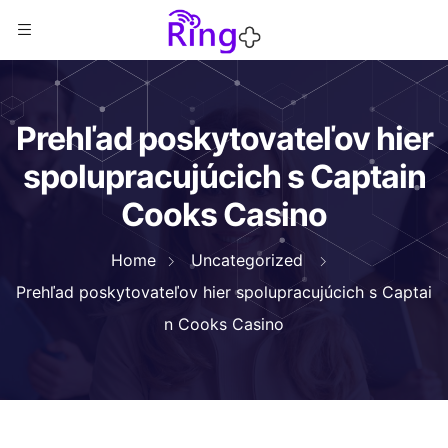
Prehľad poskytovateľov hier
spolupracujúcich s Captain
Cooks Casino
Home
Uncategorized
Prehľad poskytovateľov hier spolupracujúcich s Captai
n Cooks Casino