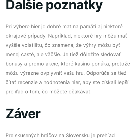
Ďalšie poznatky
Pri výbere hier je dobré mať na pamäti aj niektoré
okrajové prípady. Napríklad, niektoré hry môžu mať
vyššie volatilitu, čo znamená, že výhry môžu byť
menej časté, ale väčšie. Je tiež dôležité sledovať
bonusy a promo akcie, ktoré kasíno ponúka, pretože
môžu výrazne ovplyvniť vašu hru. Odporúča sa tiež
čítať recenzie a hodnotenia hier, aby ste získali lepší
prehľad o tom, čo môžete očakávať.
Záver
Pre skúsených hráčov na Slovensku je prehľad