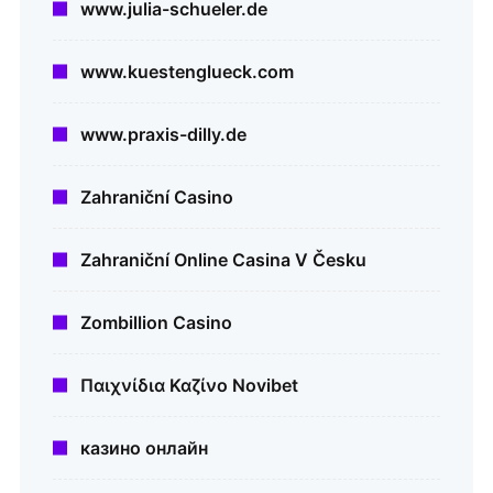
www.julia-schueler.de
www.kuestenglueck.com
www.praxis-dilly.de
Zahraniční Casino
Zahraniční Online Casina V Česku
Zombillion Casino
Παιχνίδια Καζίνο Novibet
казино онлайн