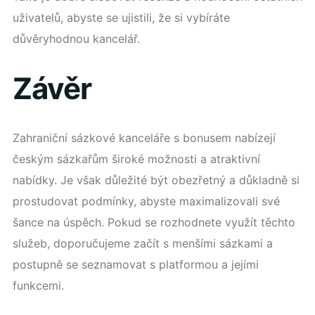
uživatelů, abyste se ujistili, že si vybíráte
důvěryhodnou kancelář.
Závěr
Zahraniční sázkové kanceláře s bonusem nabízejí
českým sázkařům široké možnosti a atraktivní
nabídky. Je však důležité být obezřetný a důkladně si
prostudovat podmínky, abyste maximalizovali své
šance na úspěch. Pokud se rozhodnete využít těchto
služeb, doporučujeme začít s menšími sázkami a
postupně se seznamovat s platformou a jejími
funkcemi.