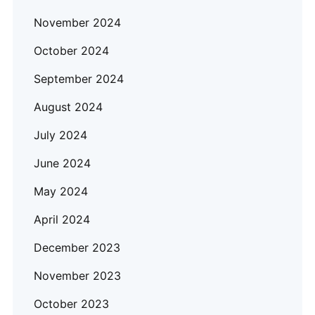
November 2024
October 2024
September 2024
August 2024
July 2024
June 2024
May 2024
April 2024
December 2023
November 2023
October 2023