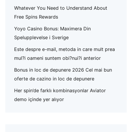
Whatever You Need to Understand About
Free Spins Rewards
Yoyo Casino Bonus: Maximera Din
Spelupplevelse i Sverige
Este despre e-mail, metoda in care mult prea
mul?i oameni suntem obi?nui?i anterior
Bonus in loc de depunere 2026 Cel mai bun
oferte de cazino in loc de depunere
Her spin’de farklı kombinasyonlar Aviator
demo içinde yer alıyor