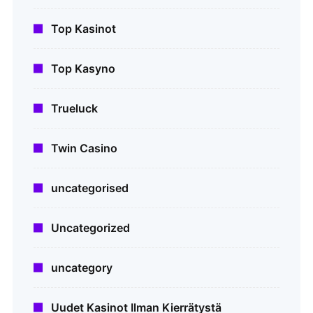
Top Kasinot
Top Kasyno
Trueluck
Twin Casino
uncategorised
Uncategorized
uncategory
Uudet Kasinot Ilman Kierrätystä