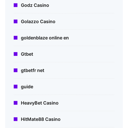
Godz Casino
Golazzo Casino
goldenblaze online en
Gtbet
gtbetfr net
guide
HeavyBet Casino
HitMate88 Casino