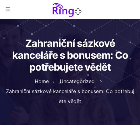
Zahraniční sázkové
kanceláře s bonusem: Co
potřebujete vědět
Home
Uncategorized
Zahraniční sázkové kanceláře s bonusem: Co potřebuj
ete vědět