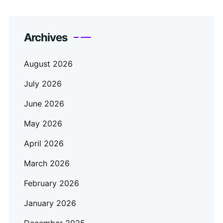
Archives
August 2026
July 2026
June 2026
May 2026
April 2026
March 2026
February 2026
January 2026
December 2025