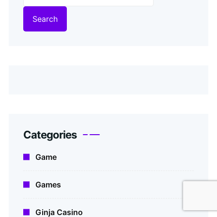
Search
Categories
Game
Games
Ginja Casino