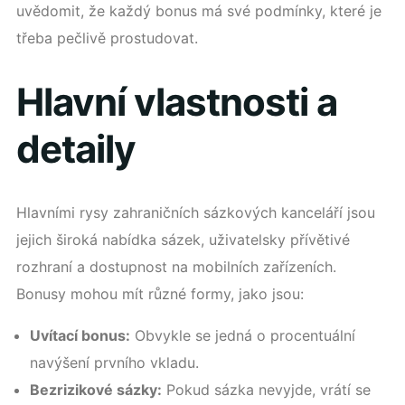
uvědomit, že každý bonus má své podmínky, které je
třeba pečlivě prostudovat.
Hlavní vlastnosti a
detaily
Hlavními rysy zahraničních sázkových kanceláří jsou
jejich široká nabídka sázek, uživatelsky přívětivé
rozhraní a dostupnost na mobilních zařízeních.
Bonusy mohou mít různé formy, jako jsou:
Uvítací bonus:
Obvykle se jedná o procentuální
navýšení prvního vkladu.
Bezrizikové sázky:
Pokud sázka nevyjde, vrátí se