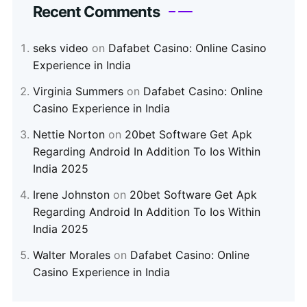
Recent Comments
seks video
on
Dafabet Casino: Online Casino
Experience in India
Virginia Summers
on
Dafabet Casino: Online
Casino Experience in India
Nettie Norton
on
20bet Software Get Apk
Regarding Android In Addition To Ios Within
India 2025
Irene Johnston
on
20bet Software Get Apk
Regarding Android In Addition To Ios Within
India 2025
Walter Morales
on
Dafabet Casino: Online
Casino Experience in India