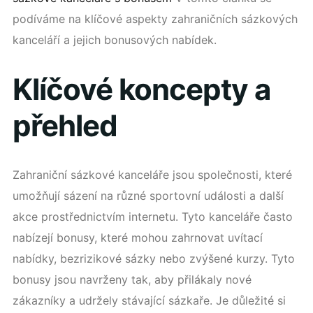
podíváme na klíčové aspekty zahraničních sázkových
kanceláří a jejich bonusových nabídek.
Klíčové koncepty a
přehled
Zahraniční sázkové kanceláře jsou společnosti, které
umožňují sázení na různé sportovní události a další
akce prostřednictvím internetu. Tyto kanceláře často
nabízejí bonusy, které mohou zahrnovat uvítací
nabídky, bezrizikové sázky nebo zvýšené kurzy. Tyto
bonusy jsou navrženy tak, aby přilákaly nové
zákazníky a udržely stávající sázkaře. Je důležité si