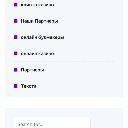
крипто казино
Наши Партнеры
онлайн букмекеры
онлайн казино
Партнеры
Текста
Search