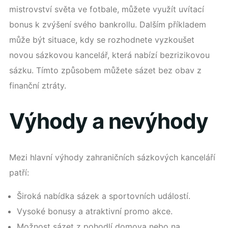
mistrovství světa ve fotbale, můžete využít uvítací
bonus k zvýšení svého bankrollu. Dalším příkladem
může být situace, kdy se rozhodnete vyzkoušet
novou sázkovou kancelář, která nabízí bezrizikovou
sázku. Tímto způsobem můžete sázet bez obav z
finanční ztráty.
Výhody a nevýhody
Mezi hlavní výhody zahraničních sázkových kanceláří
patří:
Široká nabídka sázek a sportovních událostí.
Vysoké bonusy a atraktivní promo akce.
Možnost sázet z pohodlí domova nebo na