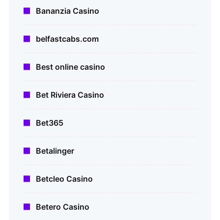
Bananzia Casino
belfastcabs.com
Best online casino
Bet Riviera Casino
Bet365
Betalinger
Betcleo Casino
Betero Casino