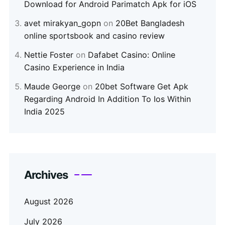
Download for Android Parimatch Apk for iOS
avet mirakyan_gopn
on
20Bet Bangladesh
online sportsbook and casino review
Nettie Foster
on
Dafabet Casino: Online
Casino Experience in India
Maude George
on
20bet Software Get Apk
Regarding Android In Addition To Ios Within
India 2025
Archives
August 2026
July 2026