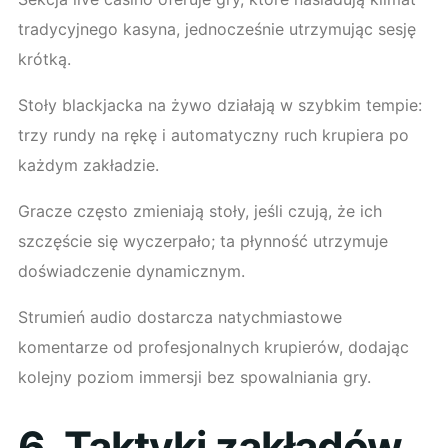
tradycyjnego kasyna, jednocześnie utrzymując sesję
krótką.
Stoły blackjacka na żywo działają w szybkim tempie:
trzy rundy na rękę i automatyczny ruch krupiera po
każdym zakładzie.
Gracze często zmieniają stoły, jeśli czują, że ich
szczęście się wyczerpało; ta płynność utrzymuje
doświadczenie dynamicznym.
Strumień audio dostarcza natychmiastowe
komentarze od profesjonalnych krupierów, dodając
kolejny poziom immersji bez spowalniania gry.
6. Taktyki zakładów