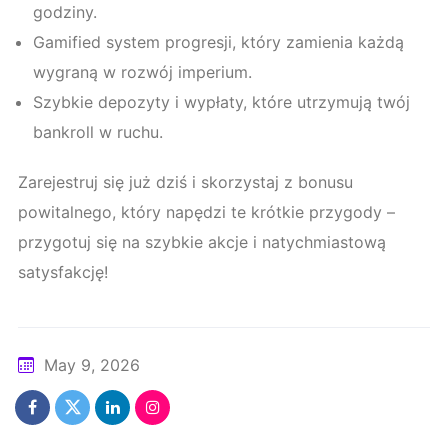
godziny.
Gamified system progresji, który zamienia każdą
wygraną w rozwój imperium.
Szybkie depozyty i wypłaty, które utrzymują twój
bankroll w ruchu.
Zarejestruj się już dziś i skorzystaj z bonusu
powitalnego, który napędzi te krótkie przygody –
przygotuj się na szybkie akcje i natychmiastową
satysfakcję!
May 9, 2026