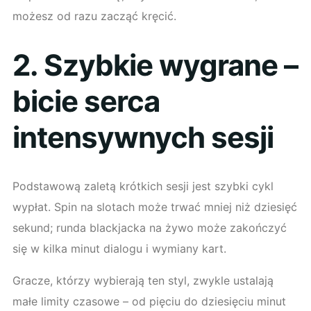
możesz od razu zacząć kręcić.
2. Szybkie wygrane –
bicie serca
intensywnych sesji
Podstawową zaletą krótkich sesji jest szybki cykl
wypłat. Spin na slotach może trwać mniej niż dziesięć
sekund; runda blackjacka na żywo może zakończyć
się w kilka minut dialogu i wymiany kart.
Gracze, którzy wybierają ten styl, zwykle ustalają
małe limity czasowe – od pięciu do dziesięciu minut