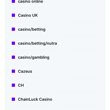
casino online
Casino UK
casino/betting
casino/betting/nutra
casino/gambling
Cazeus
CH
ChainLuck Casino