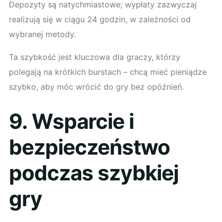
Depozyty są natychmiastowe; wypłaty zazwyczaj
realizują się w ciągu 24 godzin, w zależności od
wybranej metody.
Ta szybkość jest kluczowa dla graczy, którzy
polegają na krótkich burstach – chcą mieć pieniądze
szybko, aby móc wrócić do gry bez opóźnień.
9. Wsparcie i
bezpieczeństwo
podczas szybkiej
gry