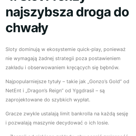
najszybsza droga do
chwały
Sloty dominują w ekosystemie quick‑play, ponieważ
nie wymagają żadnej strategii poza postawieniem
zakładu i obserwowaniem kręcących się bębnów.
Najpopularniejsze tytuły – takie jak „Gonzo’s Gold” od
NetEnt i „Dragon’s Reign” od Yggdrasil – są
zaprojektowane do szybkich wypłat.
Gracze zwykle ustalają limit bankrolla na każdą sesję
i pozwalają maszynie decydować o ich losie.