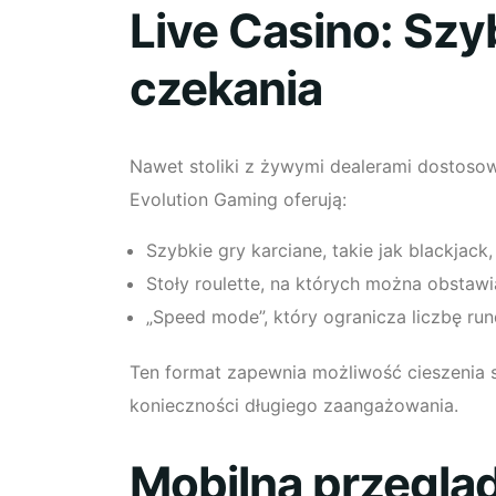
Live Casino: Szy
czekania
Nawet stoliki z żywymi dealerami dostosował
Evolution Gaming oferują:
Szybkie gry karciane, takie jak blackjack
Stoły roulette, na których można obstawi
„Speed mode”, który ogranicza liczbę run
Ten format zapewnia możliwość cieszenia
konieczności długiego zaangażowania.
Mobilna przegląd