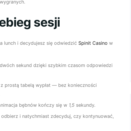
 wygranych.
bieg sesji
a lunch i decydujesz się odwiedzić
Spinit Casino
w
 dwóch sekund dzięki szybkim czasom odpowiedzi
i z prostą tabelą wypłat — bez konieczności
.
 animacja bębnów kończy się w
1,5
sekundy.
, odbierz i natychmiast zdecyduj, czy kontynuować,