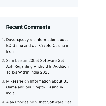
Recent Comments
Davonquozy
on
Information about
BC Game and our Crypto Casino in
India
Sam Lee
on
20bet Software Get
Apk Regarding Android In Addition
To Ios Within India 2025
Mikesarie
on
Information about BC
Game and our Crypto Casino in
India
Alan Rhodes
on
20bet Software Get