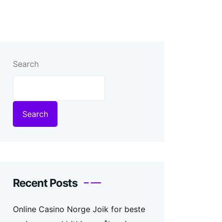
Search
Search
Recent Posts
Online Casino Norge Joik for beste