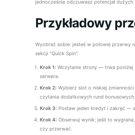
jednocześnie odczuwasz potencjał dużych
Przykładowy prze
Wyobraź sobie: jesteś w połowie przerwy n
sekcji “Quick Spin”.
Krok 1:
Wczytanie strony — trwa poniżej
serwera.
Krok 2:
Wybierz slot o niskiej zmiennośc
czytania dodatkowych rund bonusowych
Krok 3:
Postaw jeden kredyt i zakręć —
Krok 4:
Obserwuj wynik; jeśli to wygrana
czy przerwać.