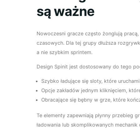
są ważne
Nowoczesni gracze często żonglują pracą, 
czasowych. Dla tej grupy dłuższa rozgry
a nie szybkim sprintem.
Design Spinit jest dostosowany do tego pod
Szybko ładujące się sloty, które uruchami
Opcje zakładów jednym kliknięciem, które
Obracające się bębny w grze, które kończ
Te elementy zapewniają płynny przebieg gry
ładowania lub skomplikowanych mechanik 