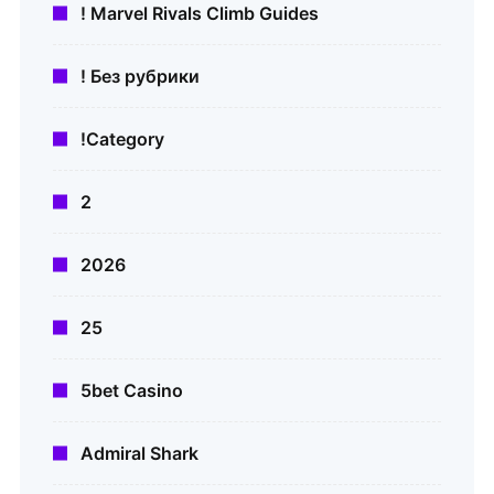
! Marvel Rivals Climb Guides
! Без рубрики
!Category
2
2026
25
5bet Casino
Admiral Shark