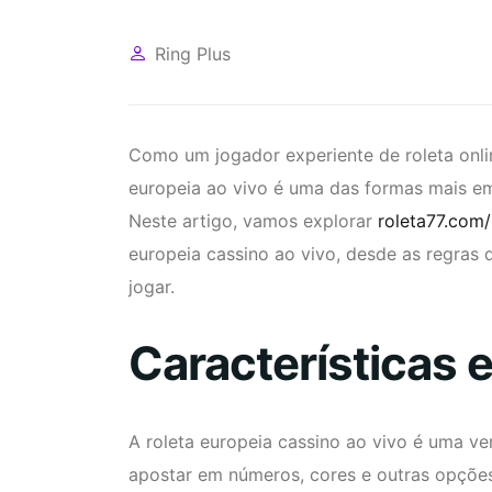
Ring Plus
Como um jogador experiente de roleta onlin
europeia ao vivo é uma das formas mais em
Neste artigo, vamos explorar
roleta77.com/
europeia cassino ao vivo, desde as regras 
jogar.
Características 
A roleta europeia cassino ao vivo é uma v
apostar em números, cores e outras opções