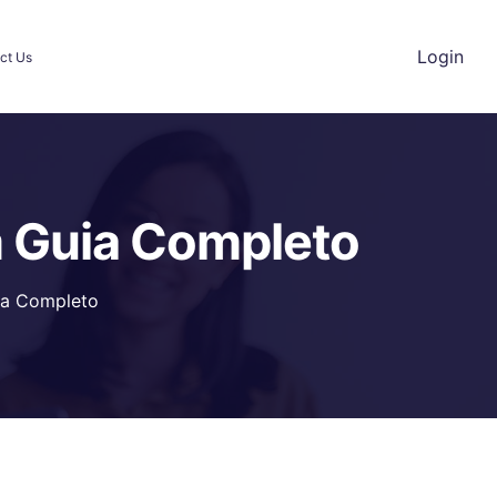
Login
ct Us
m Guia Completo
ia Completo