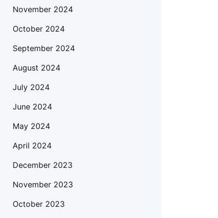
November 2024
October 2024
September 2024
August 2024
July 2024
June 2024
May 2024
April 2024
December 2023
November 2023
October 2023