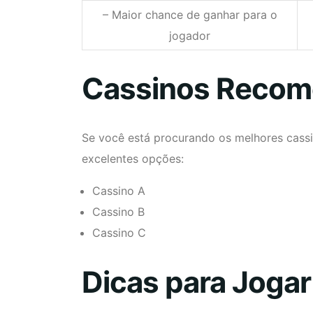
– Maior chance de ganhar para o
jogador
Cassinos Reco
Se você está procurando os melhores cassin
excelentes opções:
Cassino A
Cassino B
Cassino C
Dicas para Jogar