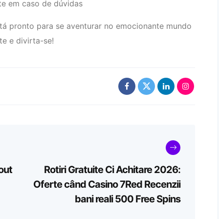
te em caso de dúvidas
tá pronto para se aventurar no emocionante mundo
e e divirta-se!
out
Rotiri Gratuite Ci Achitare 2026:
Oferte când Casino 7Red Recenzii
bani reali 500 Free Spins