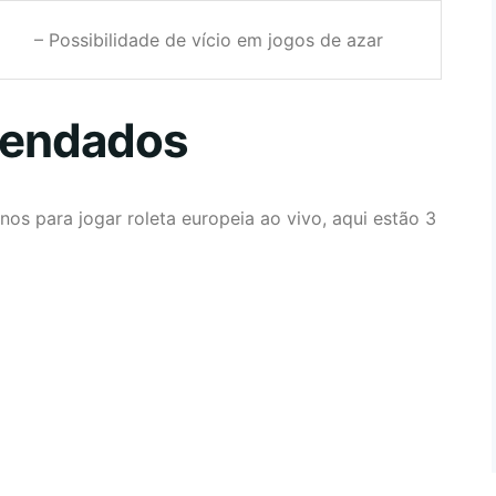
– Possibilidade de vício em jogos de azar
mendados
os para jogar roleta europeia ao vivo, aqui estão 3