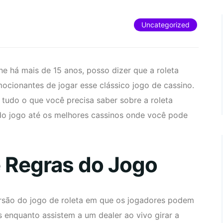
Uncategorized
e há mais de 15 anos, posso dizer que a roleta
ocionantes de jogar esse clássico jogo de cassino.
tudo o que você precisa saber sobre a roleta
do
jogo até os melhores cassinos onde você pode
e Regras do Jogo
ersão do jogo de roleta em que os jogadores podem
 enquanto assistem a um dealer ao vivo girar a