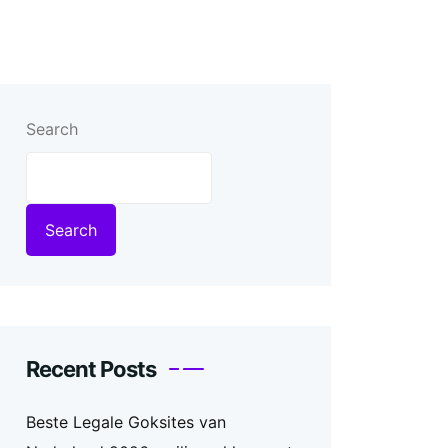
Search
Search
Recent Posts
Beste Legale Goksites van