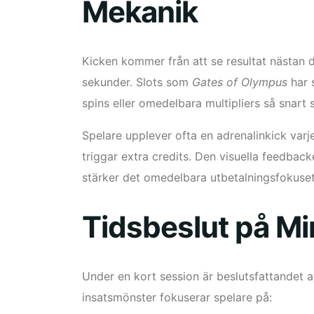
Mekanik
Kicken kommer från att se resultat nästan 
sekunder. Slots som
Gates of Olympus
har 
spins eller omedelbara multipliers så snart 
Spelare upplever ofta en adrenalinkick varj
triggar extra credits. Den visuella feedba
stärker det omedelbara utbetalningsfokuset
Tidsbeslut på M
Under en kort session är beslutsfattandet a
insatsmönster fokuserar spelare på: