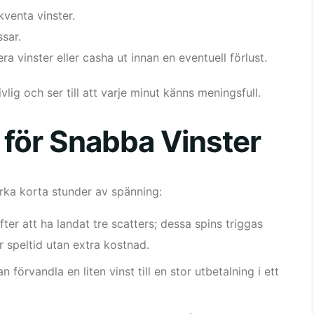
ekventa vinster.
sar.
 vinster eller casha ut innan en eventuell förlust.
lig och ser till att varje minut känns meningsfull.
för Snabba Vinster
ärka korta stunder av spänning:
ter att ha landat tre scatters; dessa spins triggas
r speltid utan extra kostnad.
 förvandla en liten vinst till en stor utbetalning i ett