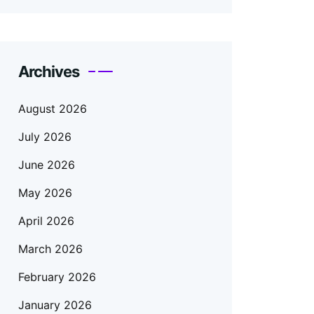
Archives
August 2026
July 2026
June 2026
May 2026
April 2026
March 2026
February 2026
January 2026