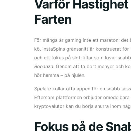
Varför Hastighet
Farten
För många är gaming inte ett maraton; det 
kö. InstaSpins gränssnitt är konstruerat fö
och ett fokus på slot-titlar som lovar sna
Bonanza
. Genom att ta bort menyer och kom
hör hemma – på hjulen.
Spelare kollar ofta appen för en snabb sess
Eftersom plattformen erbjuder omedelbara i
kryptovalutor kan du börja snurra inom någ
Fokus på de Sna