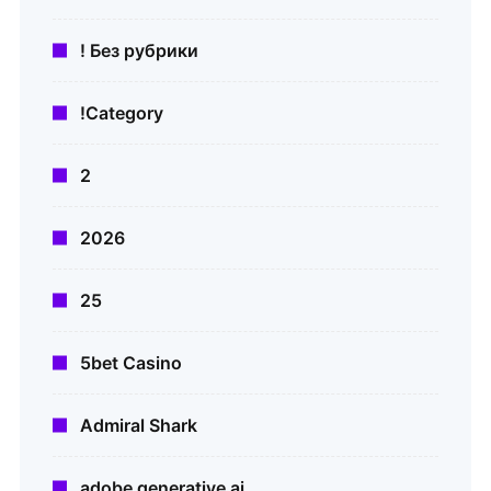
! Без рубрики
!Category
2
2026
25
5bet Casino
Admiral Shark
adobe generative ai