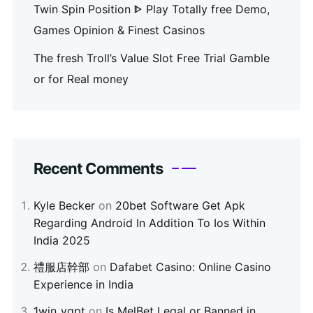
Twin Spin Position ᐈ Play Totally free Demo,
Games Opinion & Finest Casinos
The fresh Troll’s Value Slot Free Trial Gamble
or for Real money
Recent Comments
Kyle Becker
on
20bet Software Get Apk
Regarding Android In Addition To Ios Within
India 2025
禮服店幹部
on
Dafabet Casino: Online Casino
Experience in India
1win_vgpt
on
Is MelBet Legal or Banned in