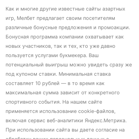
Как и многие другие известные сайты азартных
игр, Мелбет предлагает своим посетителям
различные бонусные предложения и промоакции.
Бонусная программа компании охватывает как
новых участников, так и тех, кто уже давно
пользуется услугами букмекера. Ваш
потенциальный выигрыш можно увидеть сразу же
под купоном ставки. Минимальная ставка
составляет 10 рублей — в то время как
максимальная сумма зависит от конкретного
спортивного события. На нашем сайте
применяется использование cookie-файлов,
включая сервис веб-аналитики Яндекс.Метрика.
При использовании сайта вы даете согласие на