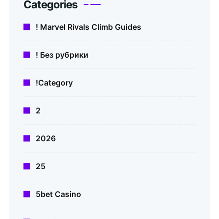
Categories
! Marvel Rivals Climb Guides
! Без рубрики
!Category
2
2026
25
5bet Casino