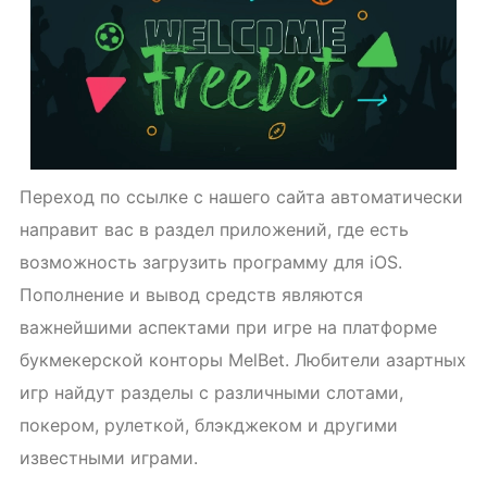
Переход по ссылке с нашего сайта автоматически
направит вас в раздел приложений, где есть
возможность загрузить программу для iOS.
Пополнение и вывод средств являются
важнейшими аспектами при игре на платформе
букмекерской конторы MelBet. Любители азартных
игр найдут разделы с различными слотами,
покером, рулеткой, блэкджеком и другими
известными играми.