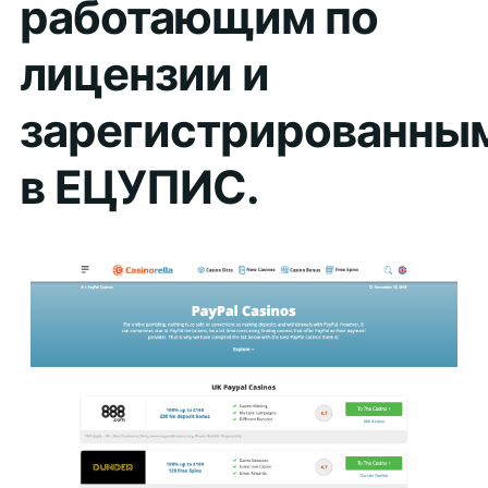
работающим по
лицензии и
зарегистрированны
в ЕЦУПИС.