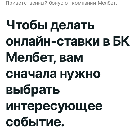
Приветственный бонус от компании Мелбет.
Чтобы делать
онлайн-ставки в БК
Мелбет, вам
сначала нужно
выбрать
интересующее
событие.