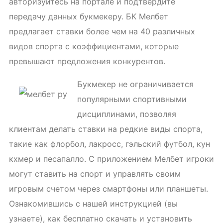
авторизуйтесь на портале и подтвердите
передачу данных букмекеру. БК Мелбет
предлагает ставки более чем на 40 различных
видов спорта с коэффициентами, которые
превышают предложения конкурентов.
Букмекер не ограничивается
популярными спортивными
дисциплинами, позволяя
клиентам делать ставки на редкие виды спорта,
такие как флорбол, лакросс, гэльский футбол, кун
кхмер и песапалло. С приложением Мелбет игроки
могут ставить на спорт и управлять своим
игровым счетом через смартфоны или планшеты.
Ознакомившись с нашей инструкцией (вы
узнаете), как бесплатно скачать и установить