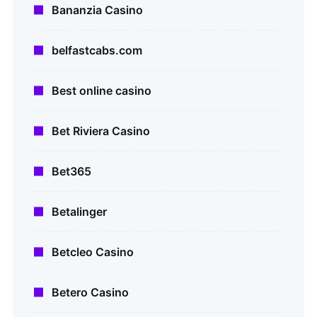
Bananzia Casino
belfastcabs.com
Best online casino
Bet Riviera Casino
Bet365
Betalinger
Betcleo Casino
Betero Casino