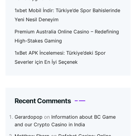
1xbet Mobil İndir: Türkiye’de Spor Bahislerinde
Yeni Nesil Deneyim
Premium Australia Online Casino – Redefining
High-Stakes Gaming
1xBet APK İncelemesi: Türkiye’deki Spor
Severler için En İyi Seçenek
Recent Comments
Gerardopop
on
Information about BC Game
and our Crypto Casino in India
Matthew Sharp
on
Dafabet Casino: Online