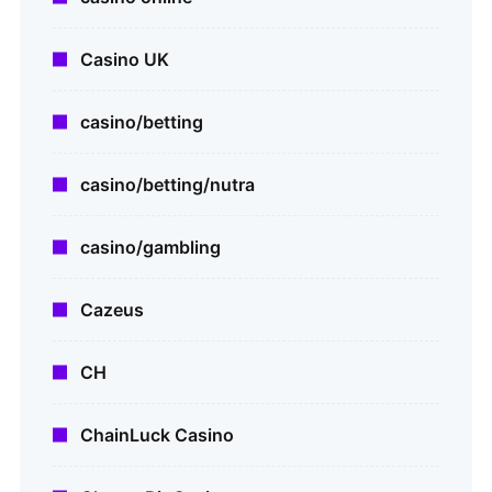
Casino UK
casino/betting
casino/betting/nutra
casino/gambling
Cazeus
CH
ChainLuck Casino