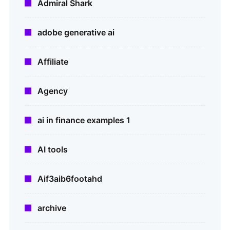
Admiral Shark
adobe generative ai
Affiliate
Agency
ai in finance examples 1
AI tools
Aif3aib6footahd
archive