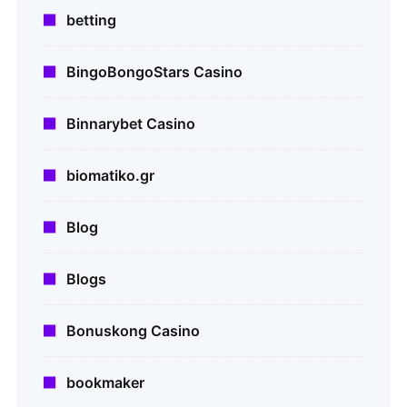
betting
BingoBongoStars Casino
Binnarybet Casino
biomatiko.gr
Blog
Blogs
Bonuskong Casino
bookmaker