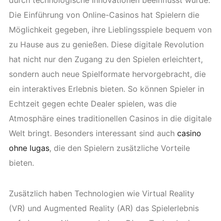
durch technologische Innovationen beeinflusst wurde.
Die Einführung von Online-Casinos hat Spielern die
Möglichkeit gegeben, ihre Lieblingsspiele bequem von
zu Hause aus zu genießen. Diese digitale Revolution
hat nicht nur den Zugang zu den Spielen erleichtert,
sondern auch neue Spielformate hervorgebracht, die
ein interaktives Erlebnis bieten. So können Spieler in
Echtzeit gegen echte Dealer spielen, was die
Atmosphäre eines traditionellen Casinos in die digitale
Welt bringt. Besonders interessant sind auch
casino
ohne lugas
, die den Spielern zusätzliche Vorteile
bieten.
Zusätzlich haben Technologien wie Virtual Reality
(VR) und Augmented Reality (AR) das Spielerlebnis