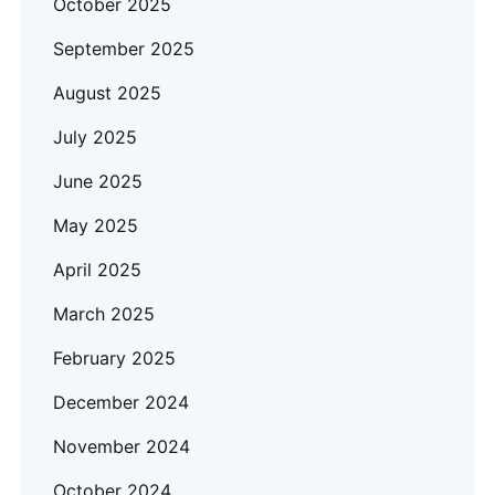
October 2025
September 2025
August 2025
July 2025
June 2025
May 2025
April 2025
March 2025
February 2025
December 2024
November 2024
October 2024