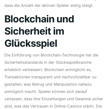
dass die Anzahl der aktiven Spieler stetig steigt.
Blockchain und
Sicherheit im
Glücksspiel
Die Einführung von Blockchain-Technologie hat die
Sicherheitsstandards in der Glücksspielbranche
erheblich verbessert. Blockchain ermöglicht es,
Transaktionen transparent und nachvollziehbar zu
gestalten, was Betrug und Manipulation nahezu
unmöglich macht. Spieler können sich darauf
verlassen, dass ihre Einzahlungen und Gewinne sicher
sind, was das Vertrauen in Online-Casinos stärkt. Die