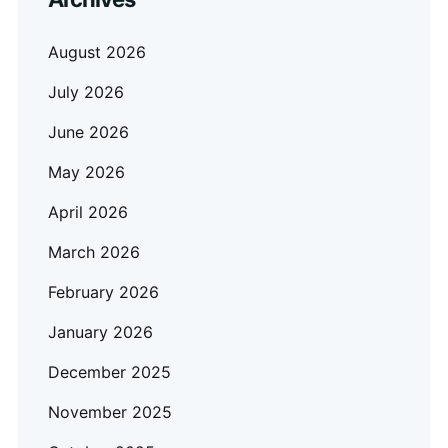
August 2026
July 2026
June 2026
May 2026
April 2026
March 2026
February 2026
January 2026
December 2025
November 2025