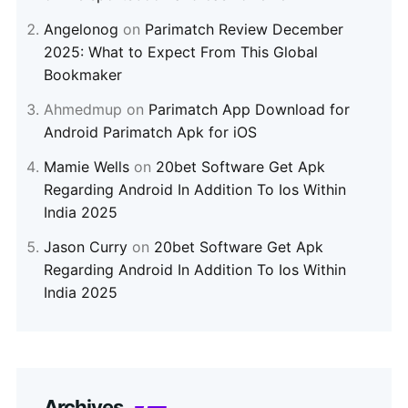
Angelonog
on
Parimatch Review December
2025: What to Expect From This Global
Bookmaker
Ahmedmup
on
Parimatch App Download for
Android Parimatch Apk for iOS
Mamie Wells
on
20bet Software Get Apk
Regarding Android In Addition To Ios Within
India 2025
Jason Curry
on
20bet Software Get Apk
Regarding Android In Addition To Ios Within
India 2025
Archives