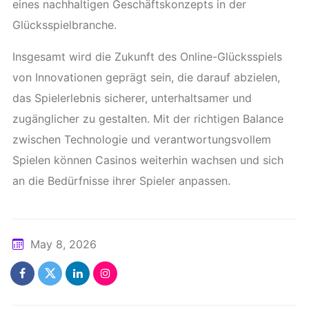
eines nachhaltigen Geschäftskonzepts in der
Glücksspielbranche.
Insgesamt wird die Zukunft des Online-Glücksspiels
von Innovationen geprägt sein, die darauf abzielen,
das Spielerlebnis sicherer, unterhaltsamer und
zugänglicher zu gestalten. Mit der richtigen Balance
zwischen Technologie und verantwortungsvollem
Spielen können Casinos weiterhin wachsen und sich
an die Bedürfnisse ihrer Spieler anpassen.
May 8, 2026