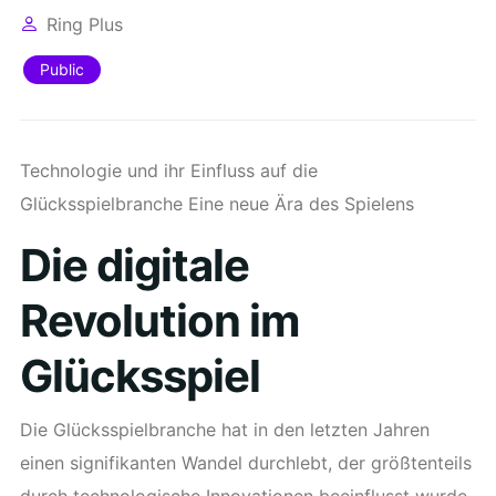
Ring Plus
Public
Technologie und ihr Einfluss auf die
Glücksspielbranche Eine neue Ära des Spielens
Die digitale
Revolution im
Glücksspiel
Die Glücksspielbranche hat in den letzten Jahren
einen signifikanten Wandel durchlebt, der größtenteils