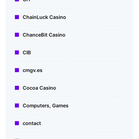
ChainLuck Casino
ChanceBit Casino
CIB
cmgv.es
Cocoa Casino
Computers, Games
contact