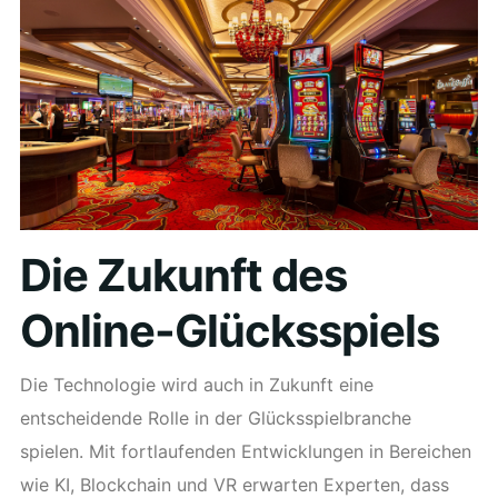
Die Zukunft des
Online-Glücksspiels
Die Technologie wird auch in Zukunft eine
entscheidende Rolle in der Glücksspielbranche
spielen. Mit fortlaufenden Entwicklungen in Bereichen
wie KI, Blockchain und VR erwarten Experten, dass