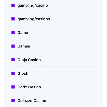
gambling/casino
gambling/casinos
Game
Games
Ginja Casino
Giochi
Godz Casino
Golazzo Casino