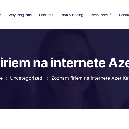
e
Why Ring Plus
Features
Plan & Pricing
Resources
Conta
riem na internete Az
e
Uncategorized
Zoznam firiem na internete Azet Ka