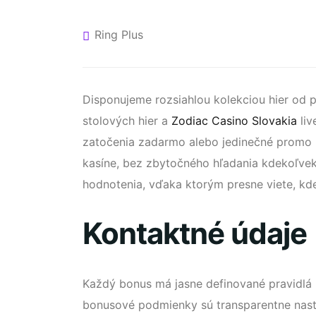
Ring Plus
Disponujeme rozsiahlou kolekciou hier od 
stolových hier a
Zodiac Casino Slovakia
liv
zatočenia zadarmo alebo jedinečné promo k
kasíne, bez zbytočného hľadania kdekoľvek 
hodnotenia, vďaka ktorým presne viete, kd
Kontaktné údaje
Každý bonus má jasne definované pravidlá p
bonusové podmienky sú transparentne nast