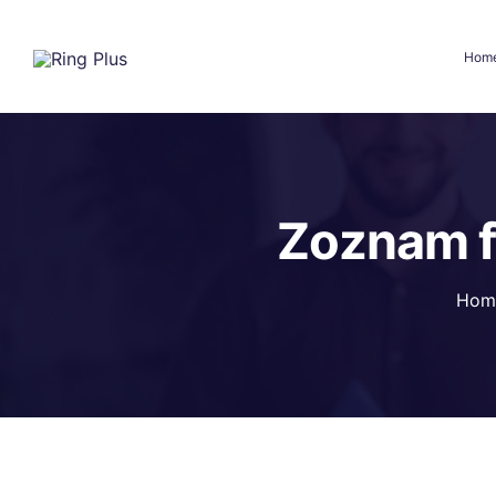
Hom
Zoznam fi
Hom