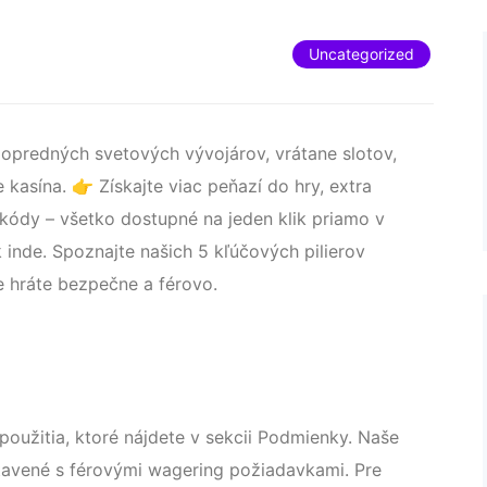
Uncategorized
popredných svetových vývojárov, vrátane slotov,
e kasína. 👉 Získajte viac peňazí do hry, extra
ódy – všetko dostupné na jeden klik priamo v
inde. Spoznajte našich 5 kľúčových pilierov
e hráte bezpečne a férovo.
oužitia, ktoré nájdete v sekcii Podmienky. Naše
avené s férovými wagering požiadavkami. Pre