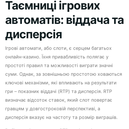
Таємниці ігрових
автоматів: віддача та
дисперсія
Ігрові автомати, або слоти, є серцем багатьох
онлайн-казино. Їхня привабливість полягає у
простоті правил та можливості виграти значні
суми. Однак, за зовнішньою простотою ховаються
ключові механізми, які впливають на результати
гри – показник віддачі (RTP) та дисперсія. RTP
визначає відсоток ставок, який слот повертає
гравцям у довгостроковій перспективі, а
дисперсія вказує на частоту та розмір виграшів.