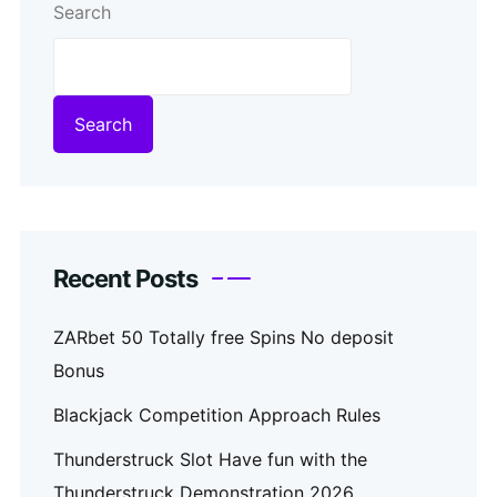
Search
Search
Recent Posts
ZARbet 50 Totally free Spins No deposit
Bonus
Blackjack Competition Approach Rules
Thunderstruck Slot Have fun with the
Thunderstruck Demonstration 2026