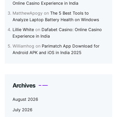
Online Casino Experience in India
MatthewApogy
on
The 5 Best Tools to
Analyze Laptop Battery Health on Windows
Lillie White
on
Dafabet Casino: Online Casino
Experience in India
Williamhog
on
Parimatch App Download for
Android APK and iOS in India 2025
Archives
August 2026
July 2026