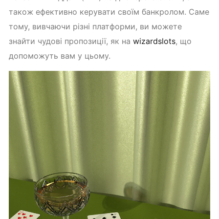
також ефективно керувати своїм банкролом. Саме
тому, вивчаючи різні платформи, ви можете
знайти чудові пропозиції, як на
wizardslots
, що
допоможуть вам у цьому.