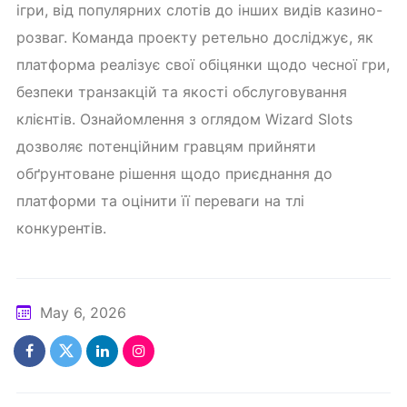
ігри, від популярних слотів до інших видів казино-
розваг. Команда проекту ретельно досліджує, як
платформа реалізує свої обіцянки щодо чесної гри,
безпеки транзакцій та якості обслуговування
клієнтів. Ознайомлення з оглядом Wizard Slots
дозволяє потенційним гравцям прийняти
обґрунтоване рішення щодо приєднання до
платформи та оцінити її переваги на тлі
конкурентів.
May 6, 2026