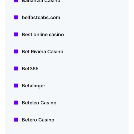
Bananzia Casino
belfastcabs.com
Best online casino
Bet Riviera Casino
Bet365
Betalinger
Betcleo Casino
Betero Casino