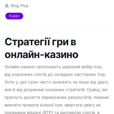
Ring Plus
Public
Стратегії гри в
онлайн-казино
Онлайн-казино пропонують широкий вибір ігор,
від класичних слотів до складних настільних ігор.
Успіх у цих іграх часто залежить не лише від удачі,
але й від розуміння основних стратегій. Гравці, які
прагнуть досягти переможних результатів, повинні
вивчати правила кожної гри, звертати увагу на
показники віддачі (RTP) та дисперсію слотів, а