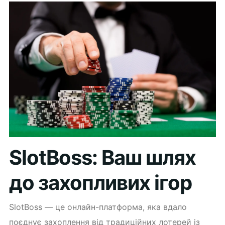
SlotBoss: Ваш шлях
до захопливих ігор
SlotBoss — це онлайн-платформа, яка вдало
поєднує захоплення від традиційних лотерей із