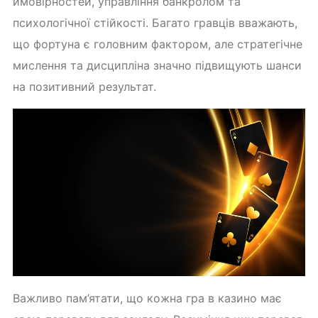
ймовірностей, управління банкролом та
психологічної стійкості. Багато гравців вважають,
що фортуна є головним фактором, але стратегічне
мислення та дисципліна значно підвищують шанси
на позитивний результат.
Важливо пам’ятати, що кожна гра в казино має