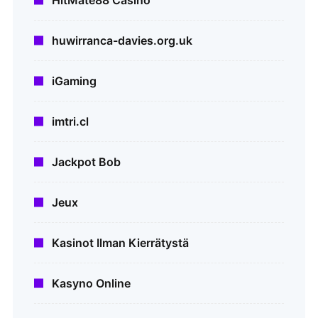
HitMate88 Casino
huwirranca-davies.org.uk
iGaming
imtri.cl
Jackpot Bob
Jeux
Kasinot Ilman Kierrätystä
Kasyno Online