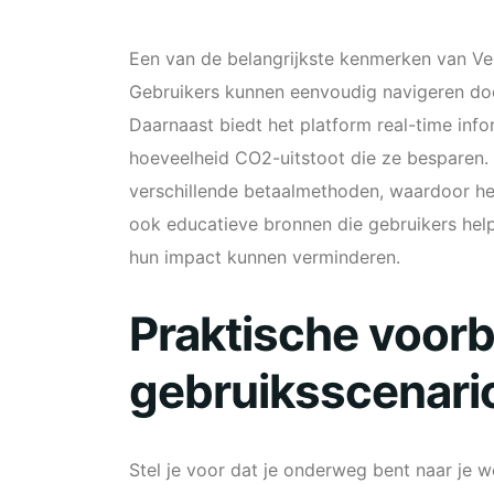
Een van de belangrijkste kenmerken van Verd
Gebruikers kunnen eenvoudig navigeren door
Daarnaast biedt het platform real-time inf
hoeveelheid CO2-uitstoot die ze besparen. 
verschillende betaalmethoden, waardoor het
ook educatieve bronnen die gebruikers hel
hun impact kunnen verminderen.
Praktische voor
gebruiksscenario
Stel je voor dat je onderweg bent naar je w