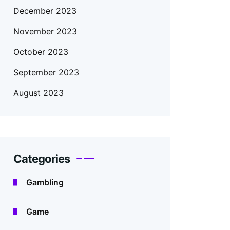
December 2023
November 2023
October 2023
September 2023
August 2023
Categories
Gambling
Game