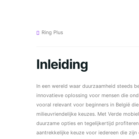
Ring Plus
Inleiding
In een wereld waar duurzaamheid steeds be
innovatieve oplossing voor mensen die onde
vooral relevant voor beginners in België di
milieuvriendelijke keuzes. Met Verde mobie
duurzame opties en tegelijkertijd profitere
aantrekkelijke keuze voor iedereen die zijn 