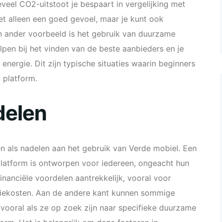
oeveel CO2-uitstoot je bespaart in vergelijking met
iet alleen een goed gevoel, maar je kunt ook
en ander voorbeeld is het gebruik van duurzame
elpen bij het vinden van de beste aanbieders en je
energie. Dit zijn typische situaties waarin beginners
 platform.
delen
en als nadelen aan het gebruik van Verde mobiel. Een
 platform is ontworpen voor iedereen, ongeacht hun
inanciële voordelen aantrekkelijk, vooral voor
giekosten. Aan de andere kant kunnen sommige
 vooral als ze op zoek zijn naar specifieke duurzame