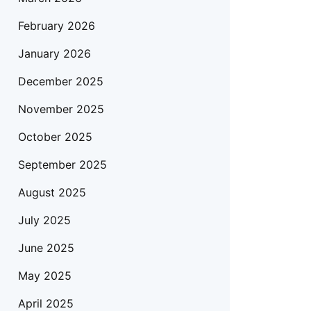
February 2026
January 2026
December 2025
November 2025
October 2025
September 2025
August 2025
July 2025
June 2025
May 2025
April 2025