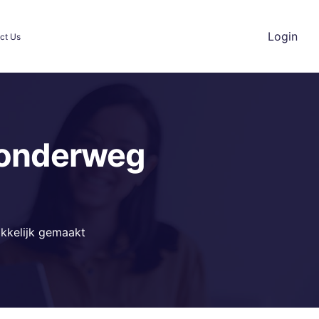
Login
ct Us
 onderweg
kkelijk gemaakt