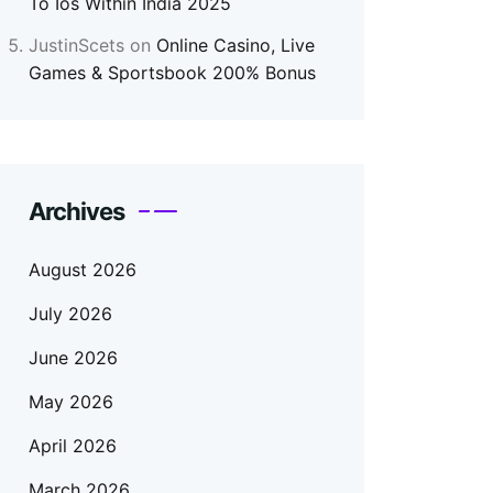
To Ios Within India 2025
JustinScets
on
Online Casino, Live
Games & Sportsbook 200% Bonus
Archives
August 2026
July 2026
June 2026
May 2026
April 2026
March 2026