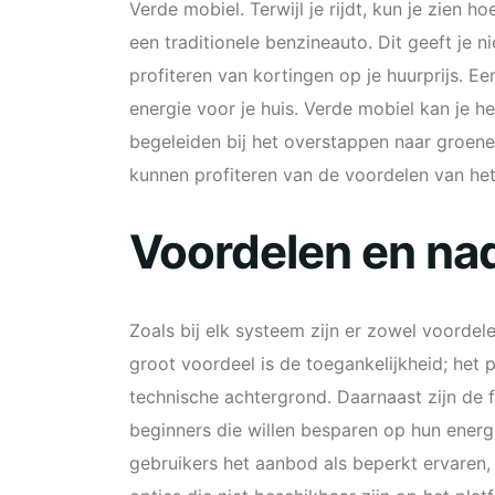
Verde mobiel. Terwijl je rijdt, kun je zien h
een traditionele benzineauto. Dit geeft je n
profiteren van kortingen op je huurprijs. E
energie voor je huis. Verde mobiel kan je h
begeleiden bij het overstappen naar groene 
kunnen profiteren van de voordelen van het
Voordelen en na
Zoals bij elk systeem zijn er zowel voordel
groot voordeel is de toegankelijkheid; het
technische achtergrond. Daarnaast zijn de f
beginners die willen besparen op hun ener
gebruikers het aanbod als beperkt ervaren,