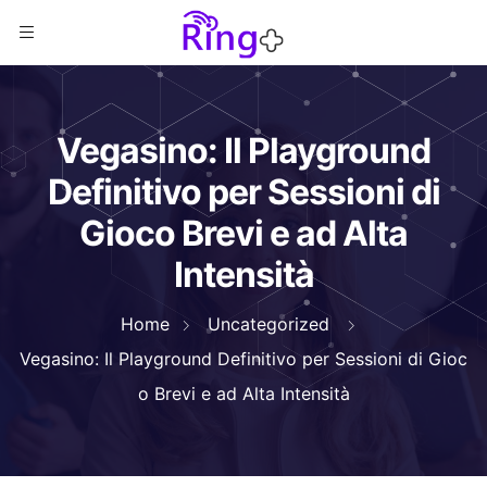
Vegasino: Il Playground
Definitivo per Sessioni di
Gioco Brevi e ad Alta
Intensità
Home
Uncategorized
Vegasino: Il Playground Definitivo per Sessioni di Gioc
o Brevi e ad Alta Intensità