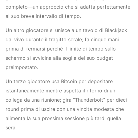
completo—un approccio che si adatta perfettamente
al suo breve intervallo di tempo.
Un altro giocatore si unisce a un tavolo di Blackjack
dal vivo durante il tragitto serale; fa cinque mani
prima di fermarsi perché il limite di tempo sullo
schermo si avvicina alla soglia del suo budget
preimpostato.
Un terzo giocatore usa Bitcoin per depositare
istantaneamente mentre aspetta il ritorno di un
collega da una riunione; gira “Thunderbolt” per dieci
round prima di uscire con una vincita modesta che
alimenta la sua prossima sessione più tardi quella
sera.