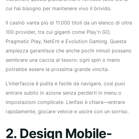
cui hai bisogno per mantenere vivo il brivido.
Il casinò vanta più di 11.000 titoli da un elenco di oltre
100 provider, tra cui giganti come Play’n GO,
Pragmatic Play, NetEnt e Evolution Gaming. Questa
ampiezza garantisce che anche pochi minuti possano
sembrare una caccia al tesoro: ogni spin o mano
potrebbe essere la prossima grande vincita.
L’interfaccia è pulita e facile da navigare, così puoi
entrare subito in azione senza perderti in menu o
impostazioni complicate. L’enfasi è chiara—entrare
rapidamente, giocare veloce e uscire con un sorriso.
2. Design Mobile-