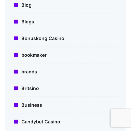
Blog
Blogs
Bonuskong Casino
bookmaker
brands
Britsino
Business
Candybet Casino