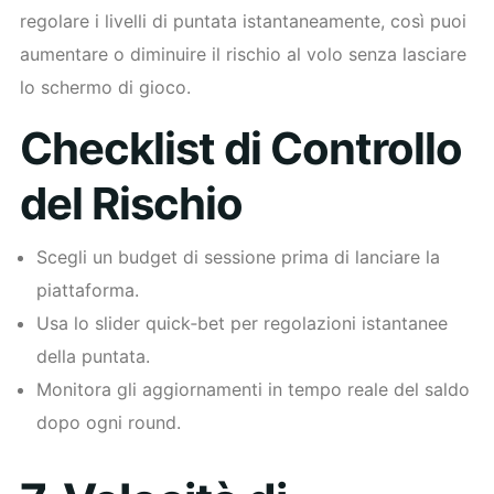
regolare i livelli di puntata istantaneamente, così puoi
aumentare o diminuire il rischio al volo senza lasciare
lo schermo di gioco.
Checklist di Controllo
del Rischio
Scegli un budget di sessione prima di lanciare la
piattaforma.
Usa lo slider quick‑bet per regolazioni istantanee
della puntata.
Monitora gli aggiornamenti in tempo reale del saldo
dopo ogni round.