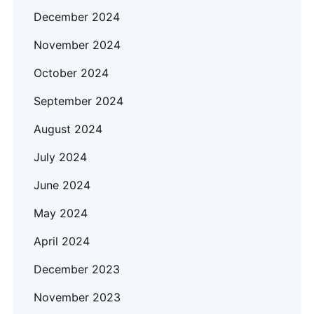
December 2024
November 2024
October 2024
September 2024
August 2024
July 2024
June 2024
May 2024
April 2024
December 2023
November 2023