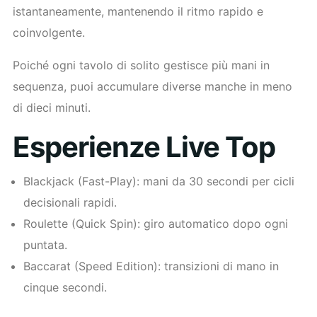
istantaneamente, mantenendo il ritmo rapido e
coinvolgente.
Poiché ogni tavolo di solito gestisce più mani in
sequenza, puoi accumulare diverse manche in meno
di dieci minuti.
Esperienze Live Top
Blackjack (Fast-Play): mani da 30 secondi per cicli
decisionali rapidi.
Roulette (Quick Spin): giro automatico dopo ogni
puntata.
Baccarat (Speed Edition): transizioni di mano in
cinque secondi.