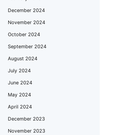
December 2024
November 2024
October 2024
September 2024
August 2024
July 2024
June 2024
May 2024
April 2024
December 2023
November 2023