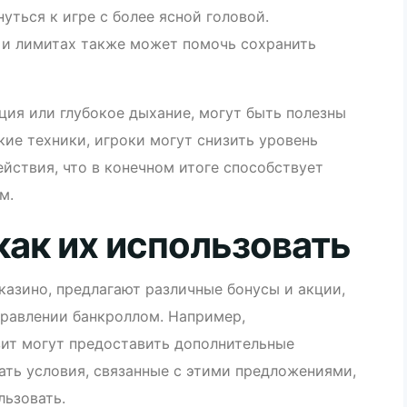
уться к игре с более ясной головой.
 и лимитах также может помочь сохранить
ция или глубокое дыхание, могут быть полезны
кие техники, игроки могут снизить уровень
йствия, что в конечном итоге способствует
м.
как их использовать
казино, предлагают различные бонусы и акции,
правлении банкроллом. Например,
зит могут предоставить дополнительные
ать условия, связанные с этими предложениями,
льзовать.