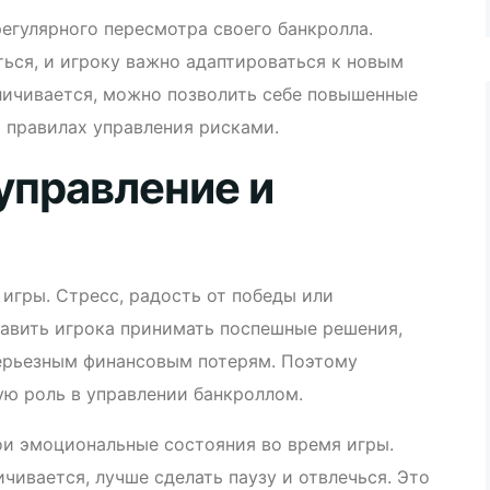
егулярного пересмотра своего банкролла.
ься, и игроку важно адаптироваться к новым
личивается, можно позволить себе повышенные
о правилах управления рисками.
управление и
 игры. Стресс, радость от победы или
тавить игрока принимать поспешные решения,
серьезным финансовым потерям. Поэтому
ю роль в управлении банкроллом.
ои эмоциональные состояния во время игры.
ичивается, лучше сделать паузу и отвлечься. Это