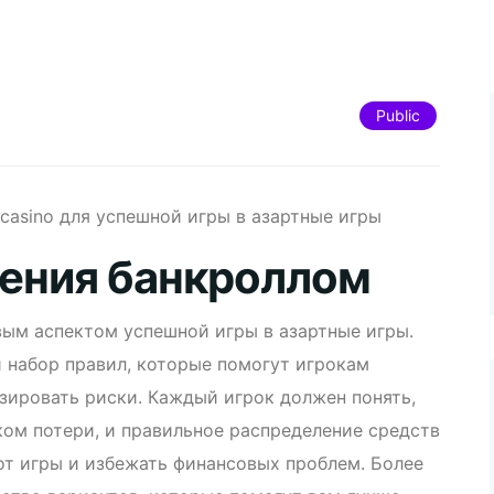
Public
casino для успешной игры в азартные игры
ления банкроллом
ым аспектом успешной игры в азартные игры.
й набор правил, которые помогут игрокам
зировать риски. Каждый игрок должен понять,
ком потери, и правильное распределение средств
т игры и избежать финансовых проблем. Более