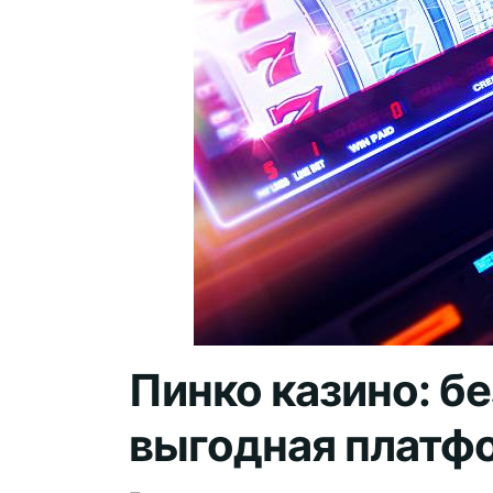
Пинко казино: б
выгодная платф