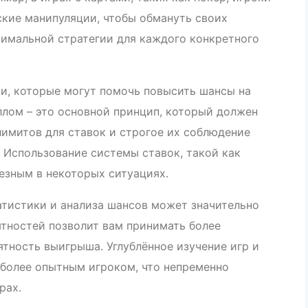
ские манипуляции, чтобы обмануть своих
тимальной стратегии для каждого конкретного
и, которые могут помочь повысить шансы на
лом – это основной принцип, который должен
имитов для ставок и строгое их соблюдение
 Использование системы ставок, такой как
езным в некоторых ситуациях.
татистики и анализа шансов может значительно
ятностей позволит вам принимать более
тность выигрыша. Углублённое изучение игр и
 более опытным игроком, что непременно
рах.