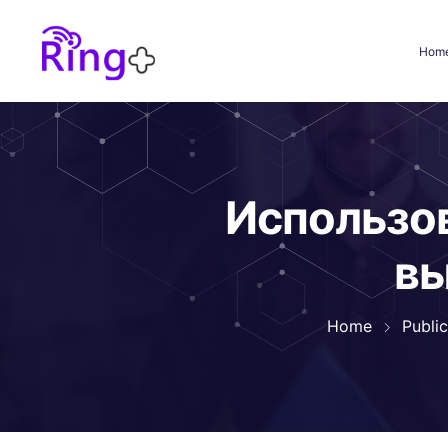
Hom
Использо
вы
Home
Public