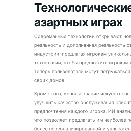
Технологические
азартных играх
Современные технологии открывают новы
реальность и дополненная реальность с
индустрии, предлагая игрокам уникальны
технологии, чтобы предложить игрокам 
Теперь пользователи могут погружаться
своих домов.
Кроме того, использование искусственно
улучшить качество обслуживания клиент
предпочтения каждого игрока. ИИ анали
что позволяет предлагать им наиболее 
более персонализированной и увлекател