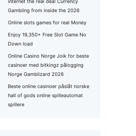
internet the real deal Currency
Gambling from inside the 2026
Online slots games for real Money
Enjoy 19,350+ Free Slot Game No
Down load
Online Casino Norge Joik for beste
casinoer med bitkingz pålogging
Norge Gamblizard 2026
Beste online casinoer påslåt norske
hall of gods online spilleautomat
spillere