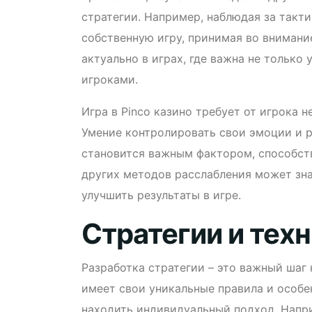
стратегии. Например, наблюдая за такт
собственную игру, принимая во внимани
актуально в играх, где важна не только
игроками.
Игра в Pinco казино требует от игрока н
Умение контролировать свои эмоции и р
становится важным фактором, способс
других методов расслабления может зн
улучшить результаты в игре.
Стратегии и тех
Разработка стратегии – это важный шаг 
имеет свои уникальные правила и особе
находить индивидуальный подход. Наприм