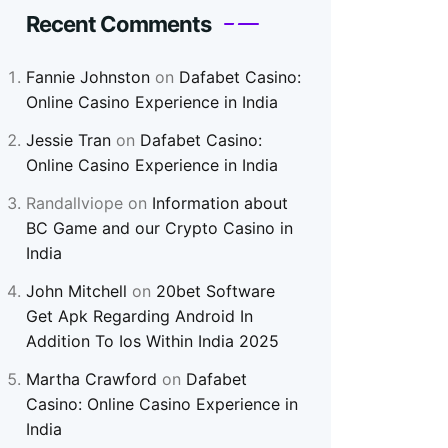
Recent Comments
Fannie Johnston
on
Dafabet Casino:
Online Casino Experience in India
Jessie Tran
on
Dafabet Casino:
Online Casino Experience in India
Randallviope
on
Information about
BC Game and our Crypto Casino in
India
John Mitchell
on
20bet Software
Get Apk Regarding Android In
Addition To Ios Within India 2025
Martha Crawford
on
Dafabet
Casino: Online Casino Experience in
India