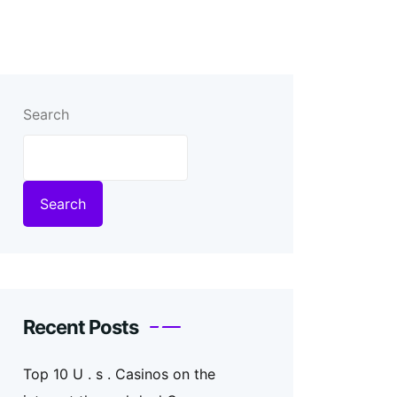
Search
Search
Recent Posts
Top 10 U . s . Casinos on the