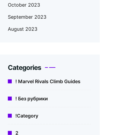
October 2023
September 2023
August 2023
Categories
! Marvel Rivals Climb Guides
! Без рубрики
!Category
2