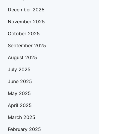
December 2025
November 2025
October 2025
September 2025
August 2025
July 2025
June 2025
May 2025
April 2025
March 2025
February 2025