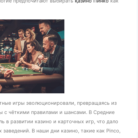
многие предпочитают выбирать
қазино Пинко
как
ртные игры эволюционировали, превращаясь из
ы с чёткими правилами и шансами. В Средние
ь в развитии казино и карточных игр, что дало
заведений. В наши дни казино, такие как Pinco,