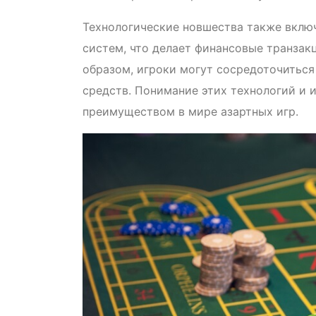
Технологические новшества также вклю
систем, что делает финансовые транза
образом, игроки могут сосредоточиться 
средств. Понимание этих технологий и 
преимуществом в мире азартных игр.