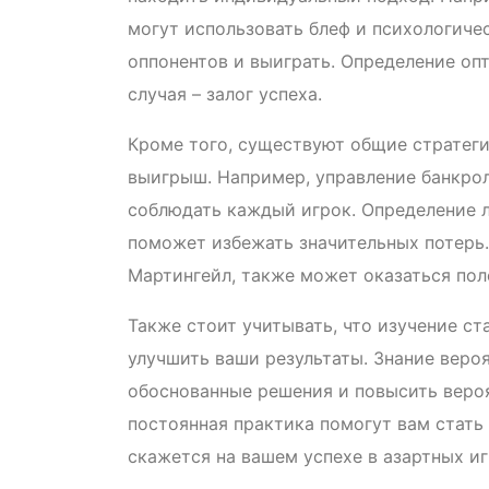
могут использовать блеф и психологиче
оппонентов и выиграть. Определение оп
случая – залог успеха.
Кроме того, существуют общие стратеги
выигрыш. Например, управление банкрол
соблюдать каждый игрок. Определение л
поможет избежать значительных потерь.
Мартингейл, также может оказаться пол
Также стоит учитывать, что изучение с
улучшить ваши результаты. Знание веро
обоснованные решения и повысить вероя
постоянная практика помогут вам стать
скажется на вашем успехе в азартных иг