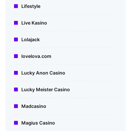
Lifestyle
Live Kasíno
Lolajack
lovelova.com
Lucky Anon Casino
Lucky Meister Casino
Madcasino
Magius Casino