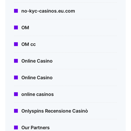
no-kyc-casinos.eu.com
OM
OM cc
Online Casino
Online Casino
online casinos
Onlyspins Recensione Casinò
Our Partners