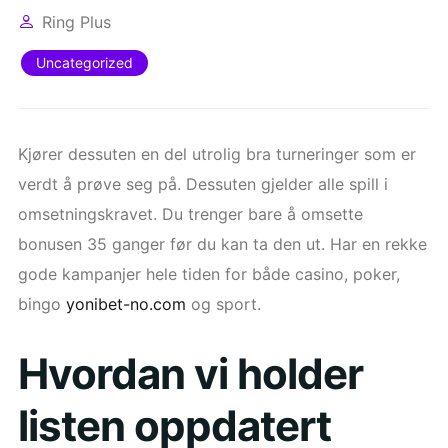
Ring Plus
Uncategorized
Kjører dessuten en del utrolig bra turneringer som er
verdt å prøve seg på. Dessuten gjelder alle spill i
omsetningskravet. Du trenger bare å omsette
bonusen 35 ganger før du kan ta den ut. Har en rekke
gode kampanjer hele tiden for både casino, poker,
bingo
yonibet-no.com
og sport.
Hvordan vi holder
listen oppdatert