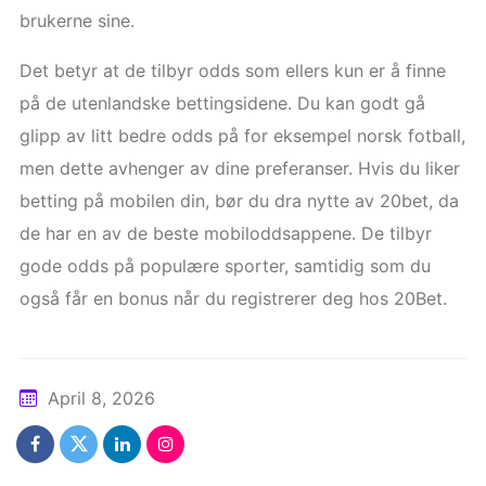
brukerne sine.
Det betyr at de tilbyr odds som ellers kun er å finne
på de utenlandske bettingsidene. Du kan godt gå
glipp av litt bedre odds på for eksempel norsk fotball,
men dette avhenger av dine preferanser. Hvis du liker
betting på mobilen din, bør du dra nytte av 20bet, da
de har en av de beste mobiloddsappene. De tilbyr
gode odds på populære sporter, samtidig som du
også får en bonus når du registrerer deg hos 20Bet.
April 8, 2026