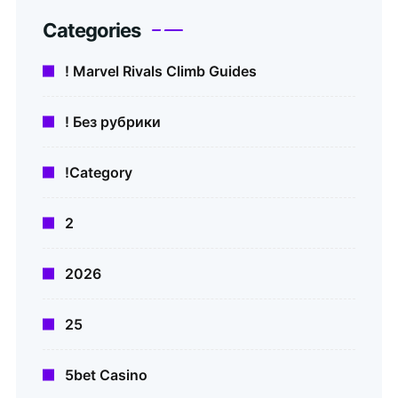
Categories
! Marvel Rivals Climb Guides
! Без рубрики
!Category
2
2026
25
5bet Casino