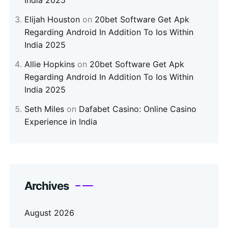
India 2025
Elijah Houston
on
20bet Software Get Apk
Regarding Android In Addition To Ios Within
India 2025
Allie Hopkins
on
20bet Software Get Apk
Regarding Android In Addition To Ios Within
India 2025
Seth Miles
on
Dafabet Casino: Online Casino
Experience in India
Archives
August 2026