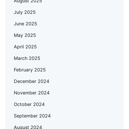
August 2025
July 2025
June 2025
May 2025
April 2025
March 2025
February 2025
December 2024
November 2024
October 2024
September 2024
August 2024