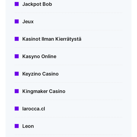
Jackpot Bob
Jeux
Kasinot Ilman Kierrätystä
Kasyno Online
Keyzino Casino
Kingmaker Casino
larocca.cl
Leon