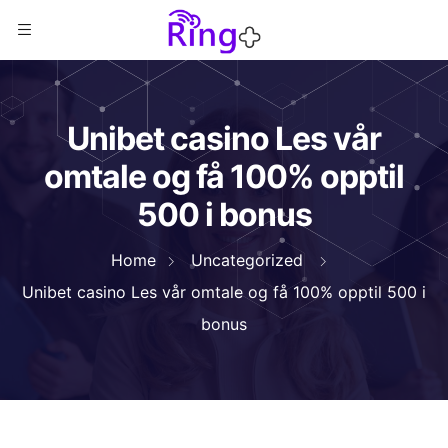
Unibet casino Les vår
omtale og få 100% opptil
500 i bonus
Home
Uncategorized
Unibet casino Les vår omtale og få 100% opptil 500 i
bonus