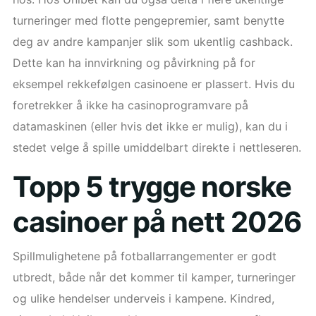
turneringer med flotte pengepremier, samt benytte
deg av andre kampanjer slik som ukentlig cashback.
Dette kan ha innvirkning og påvirkning på for
eksempel rekkefølgen casinoene er plassert. Hvis du
foretrekker å ikke ha casinoprogramvare på
datamaskinen (eller hvis det ikke er mulig), kan du i
stedet velge å spille umiddelbart direkte i nettleseren.
Topp 5 trygge norske
casinoer på nett 2026
Spillmulighetene på fotballarrangementer er godt
utbredt, både når det kommer til kamper, turneringer
og ulike hendelser underveis i kampene. Kindred,