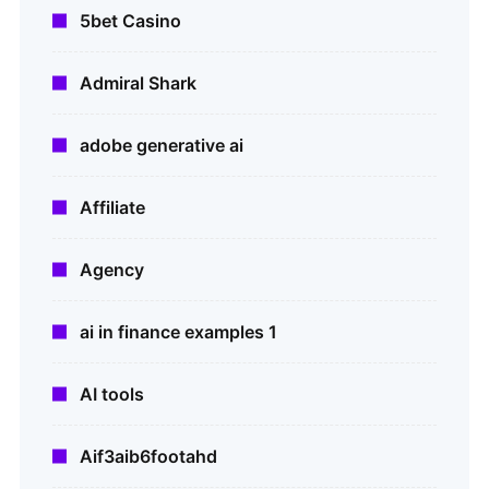
5bet Casino
Admiral Shark
adobe generative ai
Affiliate
Agency
ai in finance examples 1
AI tools
Aif3aib6footahd