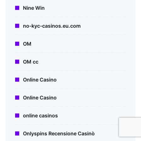
Nine Win
no-kyc-casinos.eu.com
OM
OM cc
Online Casino
Online Casino
online casinos
Onlyspins Recensione Casinò