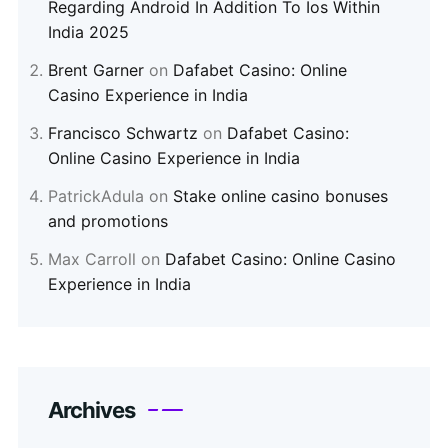
Regarding Android In Addition To Ios Within
India 2025
Brent Garner
on
Dafabet Casino: Online
Casino Experience in India
Francisco Schwartz
on
Dafabet Casino:
Online Casino Experience in India
PatrickAdula
on
Stake online casino bonuses
and promotions
Max Carroll
on
Dafabet Casino: Online Casino
Experience in India
Archives