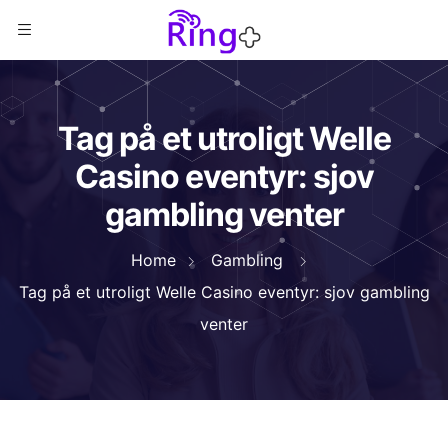
Tag på et utroligt Welle
Casino eventyr: sjov
gambling venter
Home
Gambling
Tag på et utroligt Welle Casino eventyr: sjov gambling
venter