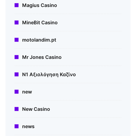
Magius Casino
MineBit Casino
motolandim.pt
Mr Jones Casino
N1 Αξιολόγηση Καζίνο
new
New Casino
news