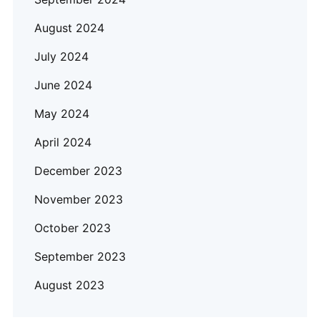
August 2024
July 2024
June 2024
May 2024
April 2024
December 2023
November 2023
October 2023
September 2023
August 2023