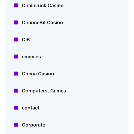
ChainLuck Casino
ChanceBit Casino
CIB
cmgv.es
Cocoa Casino
Computers, Games
contact
Corporate