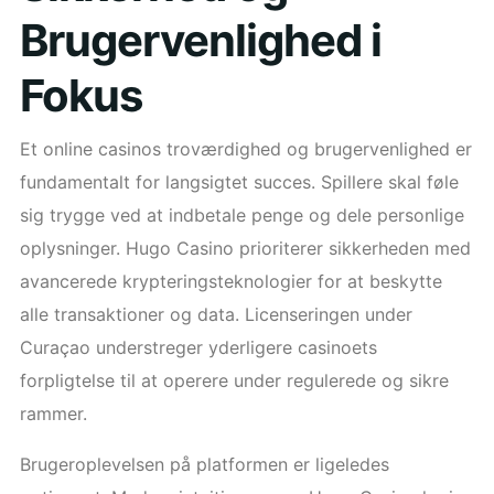
Brugervenlighed i
Fokus
Et online casinos troværdighed og brugervenlighed er
fundamentalt for langsigtet succes. Spillere skal føle
sig trygge ved at indbetale penge og dele personlige
oplysninger. Hugo Casino prioriterer sikkerheden med
avancerede krypteringsteknologier for at beskytte
alle transaktioner og data. Licenseringen under
Curaçao understreger yderligere casinoets
forpligtelse til at operere under regulerede og sikre
rammer.
Brugeroplevelsen på platformen er ligeledes