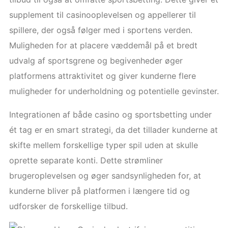
supplement til casinooplevelsen og appellerer til
spillere, der også følger med i sportens verden.
Muligheden for at placere væddemål på et bredt
udvalg af sportsgrene og begivenheder øger
platformens attraktivitet og giver kunderne flere
muligheder for underholdning og potentielle gevinster.
Integrationen af både casino og sportsbetting under
ét tag er en smart strategi, da det tillader kunderne at
skifte mellem forskellige typer spil uden at skulle
oprette separate konti. Dette strømliner
brugeroplevelsen og øger sandsynligheden for, at
kunderne bliver på platformen i længere tid og
udforsker de forskellige tilbud.