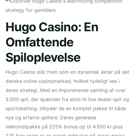
Hugo Casino: En
Omfattende
Spiloplevelse
Hugo Casino står frem som en dynamisk aktør på det
danske online casinomarked, hvilket tydeligt ses i
deres strategi. Med en imponerende samling af over
3.000 spil, der spænder fra slots til live dealer-spil og
sportsbetting, tilbyder de en komplet pakke til både
nye og erfarne spillere. Deres generøse
velkomstpakke på 225% bonus op til 4.500 kr plus
275 free spins er en stærk indikator på deres ønske