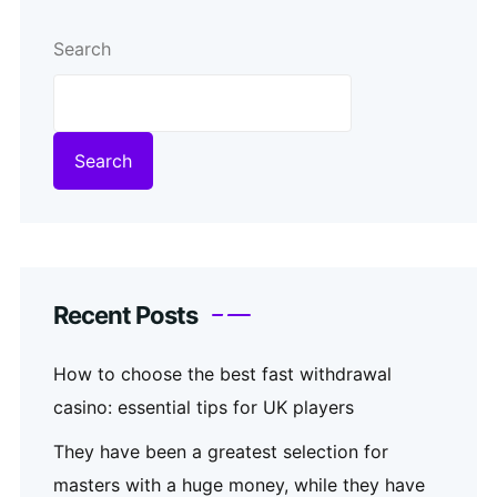
Search
Search
Recent Posts
How to choose the best fast withdrawal
casino: essential tips for UK players
They have been a greatest selection for
masters with a huge money, while they have