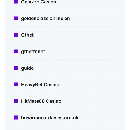
Golazzo Casino
goldenblaze online en
Gtbet
gtbetfr net
guide
HeavyBet Casino
HitMate88 Casino
huwirranca-davies.org.uk