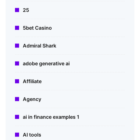
25
5bet Casino
Admiral Shark
adobe generative ai
Affiliate
Agency
ai in finance examples 1
AI tools