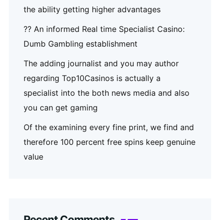
the ability getting higher advantages
?? An informed Real time Specialist Casino:
Dumb Gambling establishment
The adding journalist and you may author
regarding Top10Casinos is actually a
specialist into the both news media and also
you can get gaming
Of the examining every fine print, we find and
therefore 100 percent free spins keep genuine
value
Recent Comments