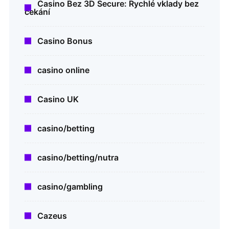
Casino Bez 3D Secure: Rychlé vklady bez
čekání
Casino Bonus
casino online
Casino UK
casino/betting
casino/betting/nutra
casino/gambling
Cazeus