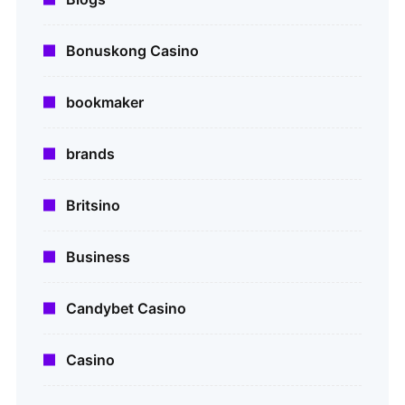
Bonuskong Casino
bookmaker
brands
Britsino
Business
Candybet Casino
Casino