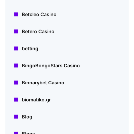
Betcleo Casino
Betero Casino
betting
BingoBongoStars Casino
Binnarybet Casino
biomatiko.gr
Blog
Blogs