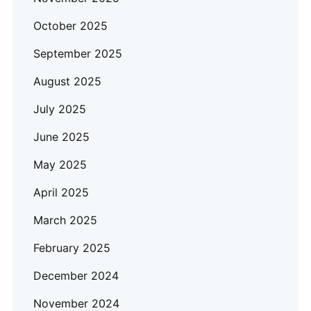
October 2025
September 2025
August 2025
July 2025
June 2025
May 2025
April 2025
March 2025
February 2025
December 2024
November 2024