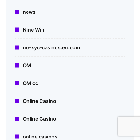
news
Nine Win
no-kyc-casinos.eu.com
OM
OM cc
Online Casino
Online Casino
online casinos