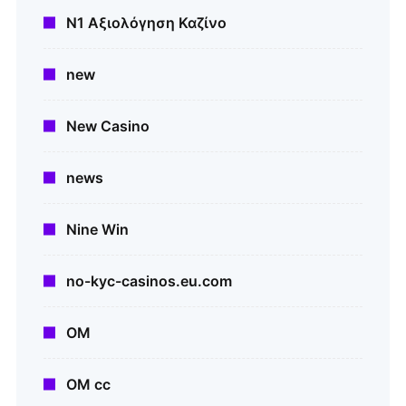
N1 Αξιολόγηση Καζίνο
new
New Casino
news
Nine Win
no-kyc-casinos.eu.com
OM
OM cc