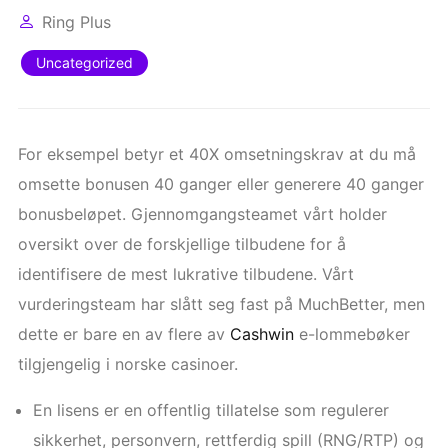
Ring Plus
Uncategorized
For eksempel betyr et 40X omsetningskrav at du må
omsette bonusen 40 ganger eller generere 40 ganger
bonusbeløpet. Gjennomgangsteamet vårt holder
oversikt over de forskjellige tilbudene for å
identifisere de mest lukrative tilbudene. Vårt
vurderingsteam har slått seg fast på MuchBetter, men
dette er bare en av flere av
Cashwin
e-lommebøker
tilgjengelig i norske casinoer.
En lisens er en offentlig tillatelse som regulerer
sikkerhet, personvern, rettferdig spill (RNG/RTP) og