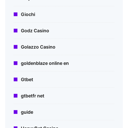
Giochi
Godz Casino
Golazzo Casino
goldenblaze online en
Gtbet
gtbetfr net
guide