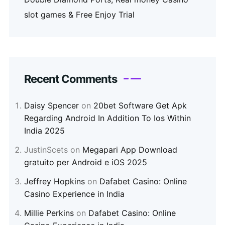
slot games & Free Enjoy Trial
Recent Comments
Daisy Spencer
on
20bet Software Get Apk
Regarding Android In Addition To Ios Within
India 2025
JustinScets
on
Megapari App Download
gratuito per Android e iOS 2025
Jeffrey Hopkins
on
Dafabet Casino: Online
Casino Experience in India
Millie Perkins
on
Dafabet Casino: Online