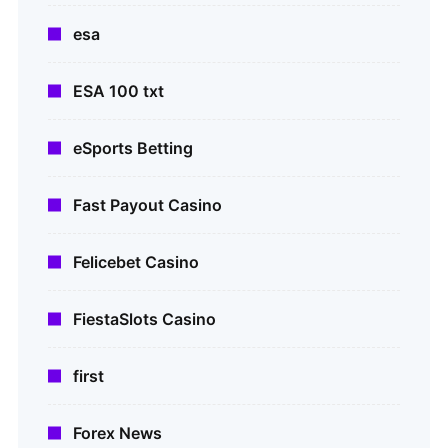
esa
ESA 100 txt
eSports Betting
Fast Payout Casino
Felicebet Casino
FiestaSlots Casino
first
Forex News