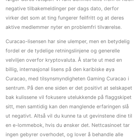
negative tilbakemeldinger per dags dato, derfor
virker det som at ting fungerer feilfritt og at deres
aktive medlemmer nyter en problemfri tilværelse.
Curacao-lisensen har sine ulemper, men en betydelig
fordel er de tydelige retningslinjene og generelle
velviljen overfor kryptovaluta. Å starte ut med en
billig, internasjonal lisens på den karibiske øya
Curacao, med tilsynsmyndigheten Gaming Curacao i
sentrum. På den ene siden er det positivt at selskapet
bak kulissene vil fokusere utelukkende på flaggskipet
sitt, men samtidig kan den manglende erfaringen slå
ut negativt. Altså vil du kunne ta ut gevinstene dine til
en e-lommebok, hvis du ønsker det. Nettcasinoet tar
ingen gebyrer overhodet, og lover å behandle alle