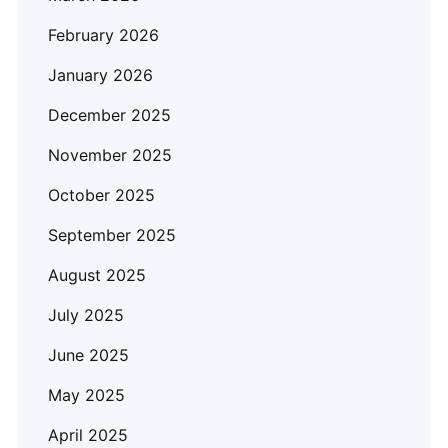
February 2026
January 2026
December 2025
November 2025
October 2025
September 2025
August 2025
July 2025
June 2025
May 2025
April 2025