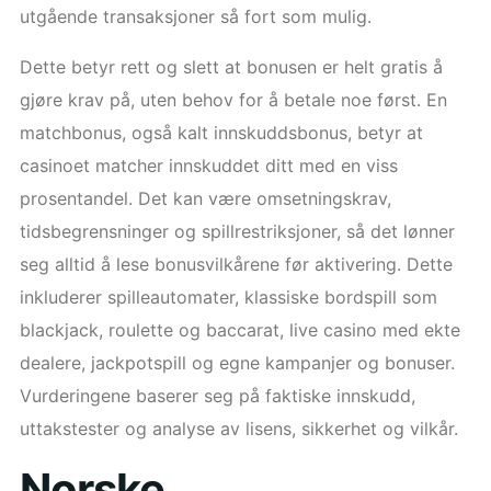
utgående transaksjoner så fort som mulig.
Dette betyr rett og slett at bonusen er helt gratis å
gjøre krav på, uten behov for å betale noe først. En
matchbonus, også kalt innskuddsbonus, betyr at
casinoet matcher innskuddet ditt med en viss
prosentandel. Det kan være omsetningskrav,
tidsbegrensninger og spillrestriksjoner, så det lønner
seg alltid å lese bonusvilkårene før aktivering. Dette
inkluderer spilleautomater, klassiske bordspill som
blackjack, roulette og baccarat, live casino med ekte
dealere, jackpotspill og egne kampanjer og bonuser.
Vurderingene baserer seg på faktiske innskudd,
uttakstester og analyse av lisens, sikkerhet og vilkår.
Norske