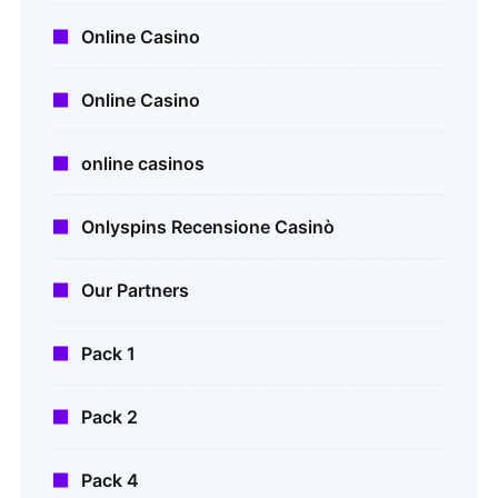
Online Casino
Online Casino
online casinos
Onlyspins Recensione Casinò
Our Partners
Pack 1
Pack 2
Pack 4