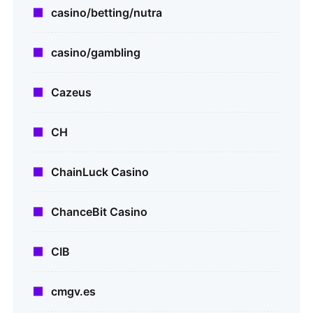
casino/betting/nutra
casino/gambling
Cazeus
CH
ChainLuck Casino
ChanceBit Casino
CIB
cmgv.es