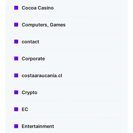
Cocoa Casino
Computers, Games
contact
Corporate
costaaraucania.cl
Crypto
EC
Entertainment