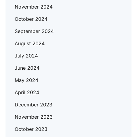
November 2024
October 2024
September 2024
August 2024
July 2024
June 2024
May 2024
April 2024
December 2023
November 2023
October 2023