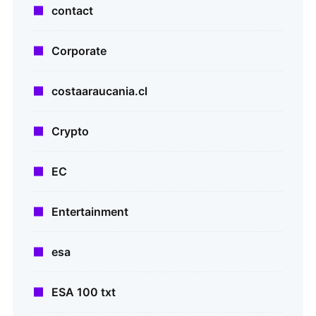
contact
Corporate
costaaraucania.cl
Crypto
EC
Entertainment
esa
ESA 100 txt