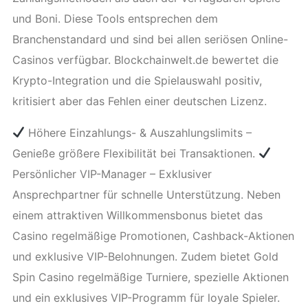
und Boni. Diese Tools entsprechen dem
Branchenstandard und sind bei allen seriösen Online-
Casinos verfügbar. Blockchainwelt.de bewertet die
Krypto-Integration und die Spielauswahl positiv,
kritisiert aber das Fehlen einer deutschen Lizenz.
Höhere Einzahlungs- & Auszahlungslimits –
Genieße größere Flexibilität bei Transaktionen.
Persönlicher VIP-Manager – Exklusiver
Ansprechpartner für schnelle Unterstützung. Neben
einem attraktiven Willkommensbonus bietet das
Casino regelmäßige Promotionen, Cashback-Aktionen
und exklusive VIP-Belohnungen. Zudem bietet Gold
Spin Casino regelmäßige Turniere, spezielle Aktionen
und ein exklusives VIP-Programm für loyale Spieler.