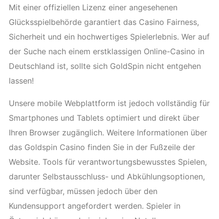
Mit einer offiziellen Lizenz einer angesehenen
Glücksspielbehörde garantiert das Casino Fairness,
Sicherheit und ein hochwertiges Spielerlebnis. Wer auf
der Suche nach einem erstklassigen Online-Casino in
Deutschland ist, sollte sich GoldSpin nicht entgehen
lassen!
Unsere mobile Webplattform ist jedoch vollständig für
Smartphones und Tablets optimiert und direkt über
Ihren Browser zugänglich. Weitere Informationen über
das Goldspin Casino finden Sie in der Fußzeile der
Website. Tools für verantwortungsbewusstes Spielen,
darunter Selbstausschluss- und Abkühlungsoptionen,
sind verfügbar, müssen jedoch über den
Kundensupport angefordert werden. Spieler in