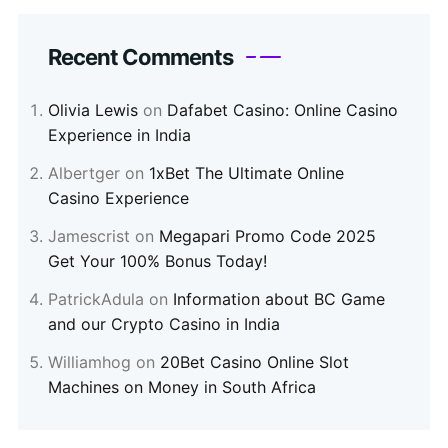
Recent Comments
Olivia Lewis
on
Dafabet Casino: Online Casino
Experience in India
Albertger
on
1xBet The Ultimate Online
Casino Experience
Jamescrist
on
Megapari Promo Code 2025
Get Your 100% Bonus Today!
PatrickAdula
on
Information about BC Game
and our Crypto Casino in India
Williamhog
on
20Bet Casino Online Slot
Machines on Money in South Africa