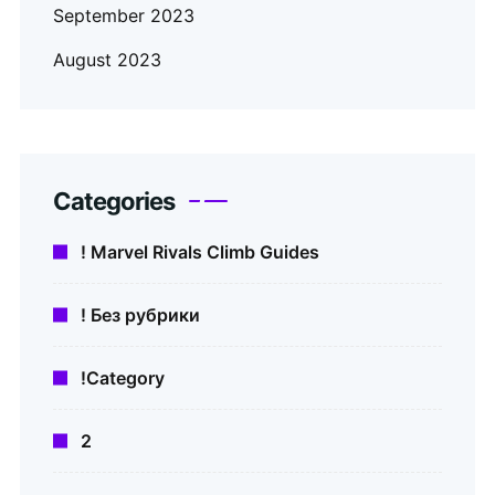
September 2023
August 2023
Categories
! Marvel Rivals Climb Guides
! Без рубрики
!Category
2