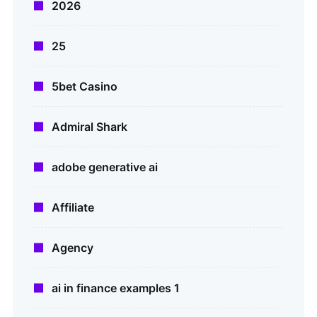
2026
25
5bet Casino
Admiral Shark
adobe generative ai
Affiliate
Agency
ai in finance examples 1