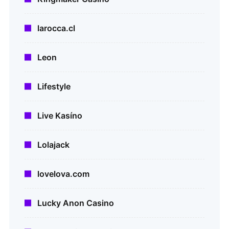
larocca.cl
Leon
Lifestyle
Live Kasíno
Lolajack
lovelova.com
Lucky Anon Casino