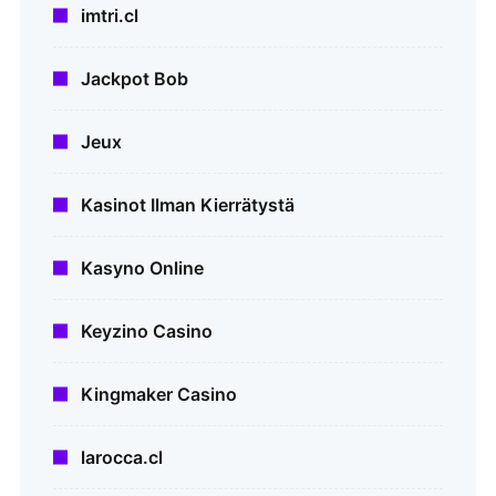
imtri.cl
Jackpot Bob
Jeux
Kasinot Ilman Kierrätystä
Kasyno Online
Keyzino Casino
Kingmaker Casino
larocca.cl