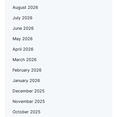
August 2026
July 2026
June 2026
May 2026
April 2026
March 2026
February 2026
January 2026
December 2025
November 2025
October 2025