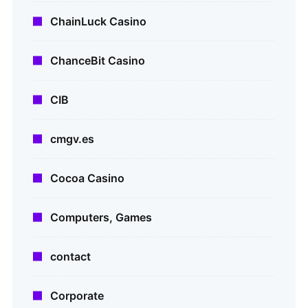
ChainLuck Casino
ChanceBit Casino
CIB
cmgv.es
Cocoa Casino
Computers, Games
contact
Corporate