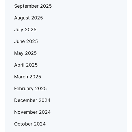
September 2025
August 2025
July 2025
June 2025
May 2025
April 2025
March 2025
February 2025
December 2024
November 2024
October 2024