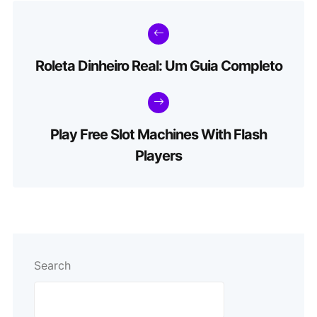
Roleta Dinheiro Real: Um Guia Completo
Play Free Slot Machines With Flash
Players
Search