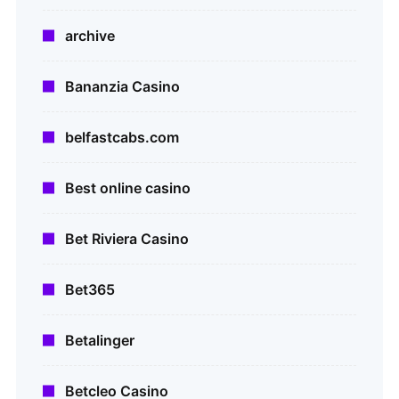
archive
Bananzia Casino
belfastcabs.com
Best online casino
Bet Riviera Casino
Bet365
Betalinger
Betcleo Casino