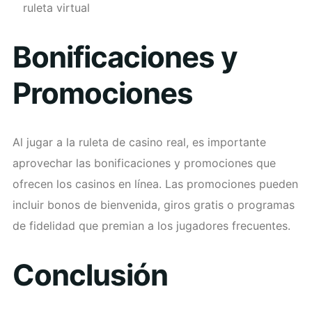
ruleta virtual
Bonificaciones y
Promociones
Al jugar a la ruleta de casino real, es importante
aprovechar las bonificaciones y promociones que
ofrecen los casinos en línea. Las promociones pueden
incluir bonos de bienvenida, giros gratis o programas
de fidelidad que premian a los jugadores frecuentes.
Conclusión