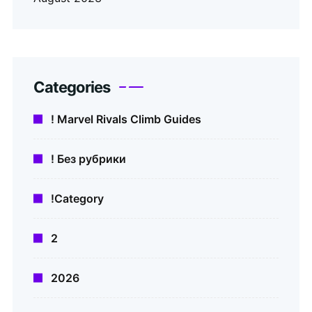
Categories
! Marvel Rivals Climb Guides
! Без рубрики
!Category
2
2026