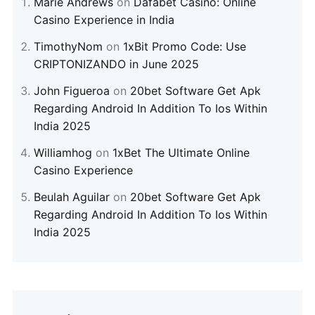
Marie Andrews
on
Dafabet Casino: Online
Casino Experience in India
TimothyNom
on
1xBit Promo Code: Use
CRIPTONIZANDO in June 2025
John Figueroa
on
20bet Software Get Apk
Regarding Android In Addition To Ios Within
India 2025
Williamhog
on
1xBet The Ultimate Online
Casino Experience
Beulah Aguilar
on
20bet Software Get Apk
Regarding Android In Addition To Ios Within
India 2025