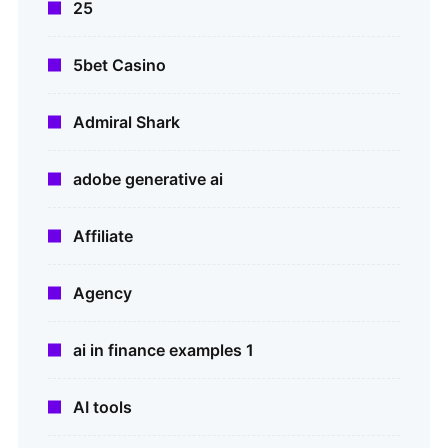
25
5bet Casino
Admiral Shark
adobe generative ai
Affiliate
Agency
ai in finance examples 1
AI tools