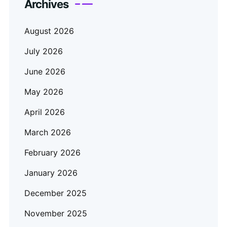
Archives
August 2026
July 2026
June 2026
May 2026
April 2026
March 2026
February 2026
January 2026
December 2025
November 2025