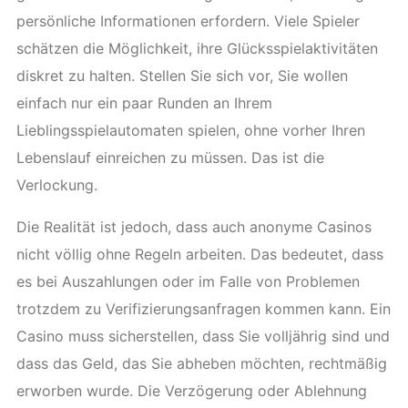
persönliche Informationen erfordern. Viele Spieler
schätzen die Möglichkeit, ihre Glücksspielaktivitäten
diskret zu halten. Stellen Sie sich vor, Sie wollen
einfach nur ein paar Runden an Ihrem
Lieblingsspielautomaten spielen, ohne vorher Ihren
Lebenslauf einreichen zu müssen. Das ist die
Verlockung.
Die Realität ist jedoch, dass auch anonyme Casinos
nicht völlig ohne Regeln arbeiten. Das bedeutet, dass
es bei Auszahlungen oder im Falle von Problemen
trotzdem zu Verifizierungsanfragen kommen kann. Ein
Casino muss sicherstellen, dass Sie volljährig sind und
dass das Geld, das Sie abheben möchten, rechtmäßig
erworben wurde. Die Verzögerung oder Ablehnung