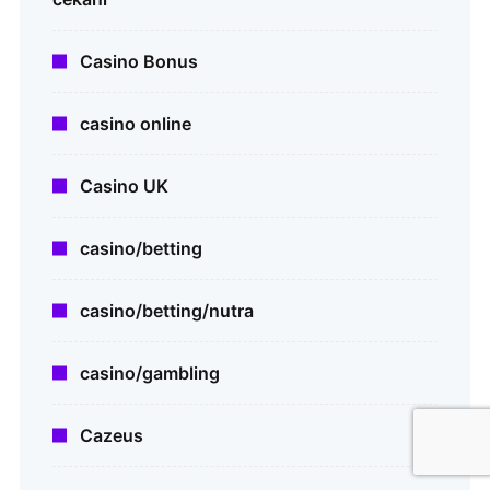
Casino Bonus
casino online
Casino UK
casino/betting
casino/betting/nutra
casino/gambling
Cazeus