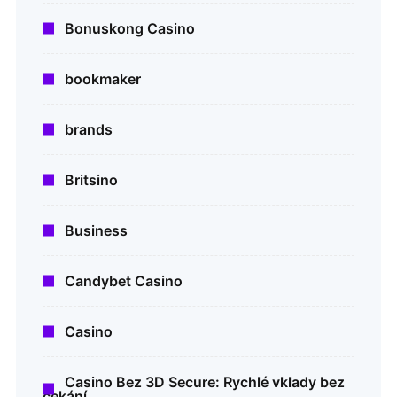
Bonuskong Casino
bookmaker
brands
Britsino
Business
Candybet Casino
Casino
Casino Bez 3D Secure: Rychlé vklady bez
čekání