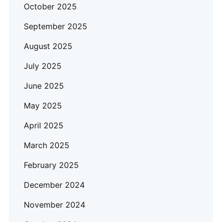
October 2025
September 2025
August 2025
July 2025
June 2025
May 2025
April 2025
March 2025
February 2025
December 2024
November 2024