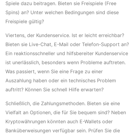
Spiele dazu beitragen. Bieten sie Freispiele (Free
Spins) an? Unter welchen Bedingungen sind diese
Freispiele gültig?
Viertens, der Kundenservice. Ist er leicht erreichbar?
Bieten sie Live-Chat, E-Mail oder Telefon-Support an?
Ein reaktionsschneller und hilfsbereiter Kundenservice
ist unerlässlich, besonders wenn Probleme auftreten.
Was passiert, wenn Sie eine Frage zu einer
Auszahlung haben oder ein technisches Problem
auftritt? Können Sie schnell Hilfe erwarten?
Schließlich, die Zahlungsmethoden. Bieten sie eine
Vielfalt an Optionen, die für Sie bequem sind? Neben
Kryptowährungen könnten auch E-Wallets oder
Banküberweisungen verfügbar sein. Prüfen Sie die