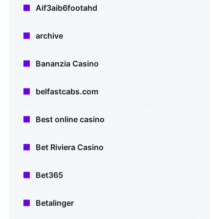
Aif3aib6footahd
archive
Bananzia Casino
belfastcabs.com
Best online casino
Bet Riviera Casino
Bet365
Betalinger