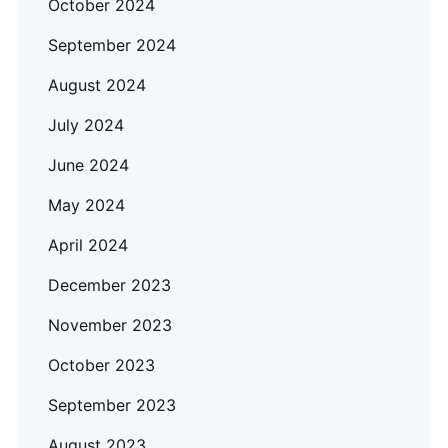
October 2024
September 2024
August 2024
July 2024
June 2024
May 2024
April 2024
December 2023
November 2023
October 2023
September 2023
August 2023