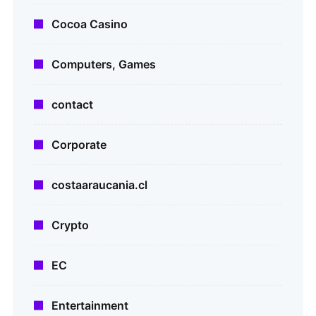
Cocoa Casino
Computers, Games
contact
Corporate
costaaraucania.cl
Crypto
EC
Entertainment