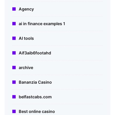
Agency
ai in finance examples 1
AI tools
Aif3aib6footahd
archive
Bananzia Casino
belfastcabs.com
Best online casino