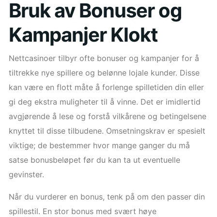
Bruk av Bonuser og
Kampanjer Klokt
Nettcasinoer tilbyr ofte bonuser og kampanjer for å
tiltrekke nye spillere og belønne lojale kunder. Disse
kan være en flott måte å forlenge spilletiden din eller
gi deg ekstra muligheter til å vinne. Det er imidlertid
avgjørende å lese og forstå vilkårene og betingelsene
knyttet til disse tilbudene. Omsetningskrav er spesielt
viktige; de bestemmer hvor mange ganger du må
satse bonusbeløpet før du kan ta ut eventuelle
gevinster.
Når du vurderer en bonus, tenk på om den passer din
spillestil. En stor bonus med svært høye