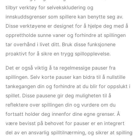
tilbyr verktøy for selvekskludering og
innskuddsgrenser som spillere kan benytte seg av.
Disse verktøyene er designet for å hjelpe deg med å
opprettholde sunne vaner og forhindre at spillingen
tar overhånd i livet ditt. Bruk disse funksjonene
proaktivt for å sikre en trygg spillopplevelse.
Det er også viktig å ta regelmessige pauser fra
spillingen. Selv korte pauser kan bidra til å nullstille
tankegangen din og forhindre at du blir for oppslukt i
spillet. Disse pausene gir deg muligheten til å
reflektere over spillingen din og vurdere om du
fortsatt holder deg innenfor dine egne grenser. Å
være bevisst på behovet for pauser er en integrert
del av en ansvarlig spilltilnærming, og sikrer at spilling