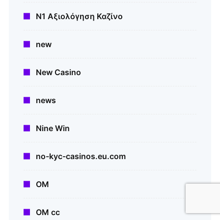
N1 Αξιολόγηση Καζίνο
new
New Casino
news
Nine Win
no-kyc-casinos.eu.com
OM
OM cc