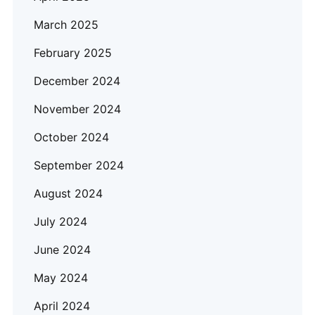
March 2025
February 2025
December 2024
November 2024
October 2024
September 2024
August 2024
July 2024
June 2024
May 2024
April 2024