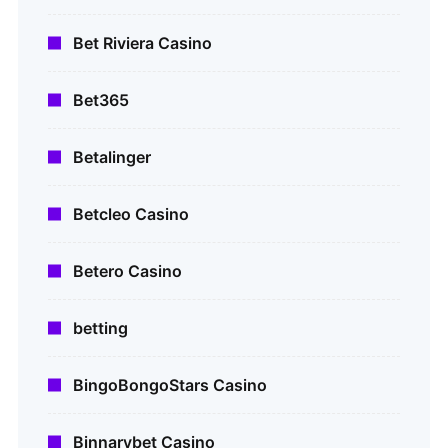
Bet Riviera Casino
Bet365
Betalinger
Betcleo Casino
Betero Casino
betting
BingoBongoStars Casino
Binnarybet Casino