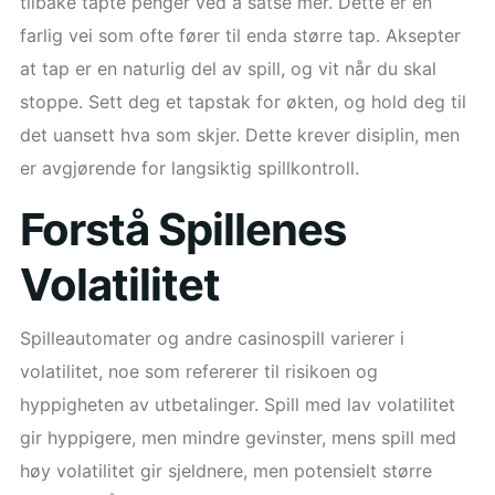
tilbake tapte penger ved å satse mer. Dette er en
farlig vei som ofte fører til enda større tap. Aksepter
at tap er en naturlig del av spill, og vit når du skal
stoppe. Sett deg et tapstak for økten, og hold deg til
det uansett hva som skjer. Dette krever disiplin, men
er avgjørende for langsiktig spillkontroll.
Forstå Spillenes
Volatilitet
Spilleautomater og andre casinospill varierer i
volatilitet, noe som refererer til risikoen og
hyppigheten av utbetalinger. Spill med lav volatilitet
gir hyppigere, men mindre gevinster, mens spill med
høy volatilitet gir sjeldnere, men potensielt større