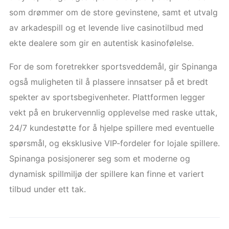
som drømmer om de store gevinstene, samt et utvalg
av arkadespill og et levende live casinotilbud med
ekte dealere som gir en autentisk kasinofølelse.
For de som foretrekker sportsveddemål, gir Spinanga
også muligheten til å plassere innsatser på et bredt
spekter av sportsbegivenheter. Plattformen legger
vekt på en brukervennlig opplevelse med raske uttak,
24/7 kundestøtte for å hjelpe spillere med eventuelle
spørsmål, og eksklusive VIP-fordeler for lojale spillere.
Spinanga posisjonerer seg som et moderne og
dynamisk spillmiljø der spillere kan finne et variert
tilbud under ett tak.