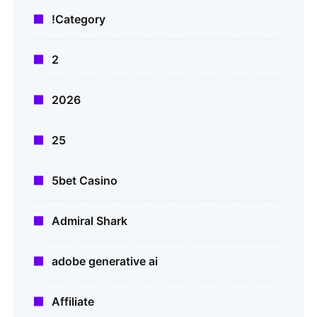
!Category
2
2026
25
5bet Casino
Admiral Shark
adobe generative ai
Affiliate