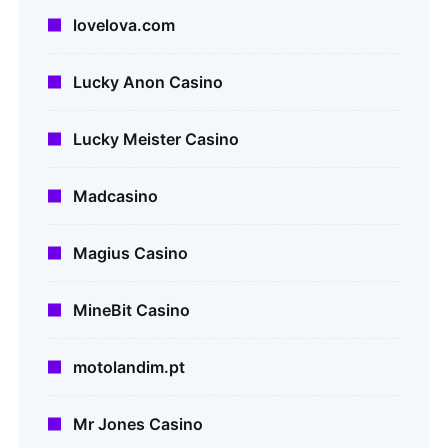
lovelova.com
Lucky Anon Casino
Lucky Meister Casino
Madcasino
Magius Casino
MineBit Casino
motolandim.pt
Mr Jones Casino