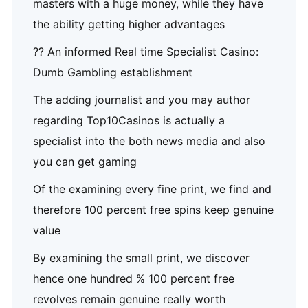
masters with a huge money, while they have
the ability getting higher advantages
?? An informed Real time Specialist Casino:
Dumb Gambling establishment
The adding journalist and you may author
regarding Top10Casinos is actually a
specialist into the both news media and also
you can get gaming
Of the examining every fine print, we find and
therefore 100 percent free spins keep genuine
value
By examining the small print, we discover
hence one hundred % 100 percent free
revolves remain genuine really worth