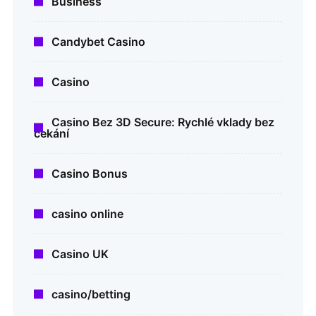
Business
Candybet Casino
Casino
Casino Bez 3D Secure: Rychlé vklady bez
čekání
Casino Bonus
casino online
Casino UK
casino/betting