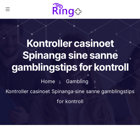
Kontroller casinoet
Spinanga sine sanne
gamblingstips for kontroll
Home
Gambling
Kontroller casinoet Spinanga sine sanne gamblingstips
for kontroll