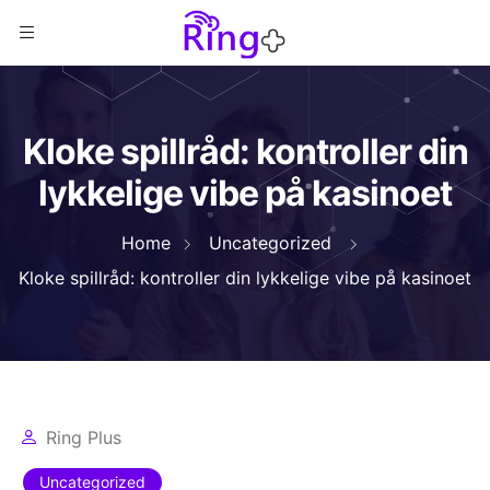
Kloke spillråd: kontroller din
lykkelige vibe på kasinoet
Home
Uncategorized
Kloke spillråd: kontroller din lykkelige vibe på kasinoet
Ring Plus
Uncategorized