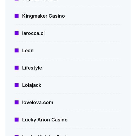
Kingmaker Casino
larocca.cl
Leon
Lifestyle
Lolajack
lovelova.com
Lucky Anon Casino