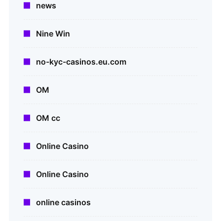
news
Nine Win
no-kyc-casinos.eu.com
OM
OM cc
Online Casino
Online Casino
online casinos