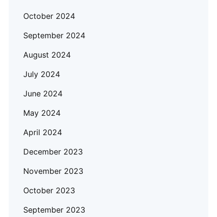
October 2024
September 2024
August 2024
July 2024
June 2024
May 2024
April 2024
December 2023
November 2023
October 2023
September 2023