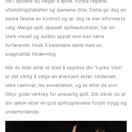
inn i spillene du velger å spille. Forstå reglene,
utbetalingstabellen og sjansene dine. Dette gir deg en
bedre følelse av kontroll og lar deg ta mer informerte
valg. Mange spill, spesielt spilleautomater, har en
sterk visuell og auditiv appell som kan være
forførende. Husk å balansere dette med en
pragmatisk tilnærming.
Når du leter etter et sted å oppleve din “Lucky Vibe”,
er det viktig å velge en anerkjent aktør. Undersøk
ulike casinoer, les anmeldelser, og se etter de som
tilbyr gode verktøy for ansvarlig spill. Slik sikrer du at
din søken etter en god spillopplevelse forblir trygg og
underholdende.