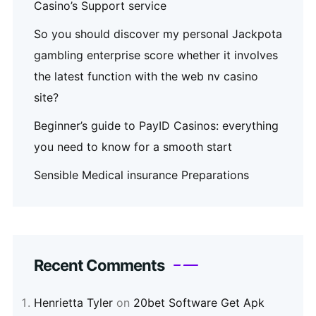
Casino’s Support service
So you should discover my personal Jackpota
gambling enterprise score whether it involves
the latest function with the web nv casino
site?
Beginner’s guide to PayID Casinos: everything
you need to know for a smooth start
Sensible Medical insurance Preparations
Recent Comments
Henrietta Tyler
on
20bet Software Get Apk