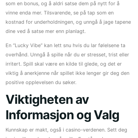
som en bonus, og å aldri satse dem på nytt for å
vinne enda mer. Tilsvarende, se på tap som en
kostnad for underholdningen, og unngå å jage tapene
dine ved å satse mer enn planlagt.
En “Lucky Vibe” kan lett snu hvis du lar følelsene ta
overhånd. Unngå å spille når du er stresset, trist eller
irritert. Spill skal være en kilde til glede, og det er
viktig å anerkjenne når spillet ikke lenger gir deg den
positive opplevelsen du søker.
Viktigheten av
Informasjon og Valg
Kunnskap er makt, også i casino-verdenen. Sett deg