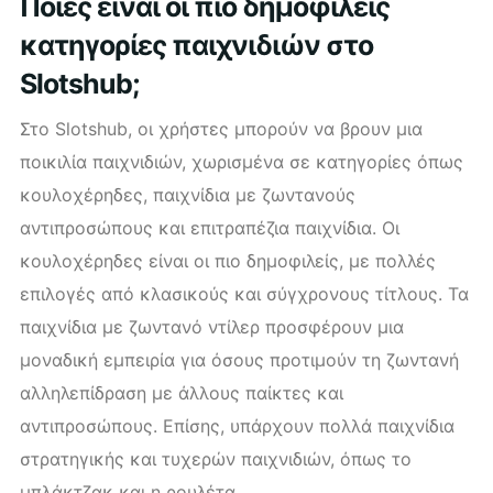
Ποιες είναι οι πιο δημοφιλείς
κατηγορίες παιχνιδιών στο
Slotshub;
Στο Slotshub, οι χρήστες μπορούν να βρουν μια
ποικιλία παιχνιδιών, χωρισμένα σε κατηγορίες όπως
κουλοχέρηδες, παιχνίδια με ζωντανούς
αντιπροσώπους και επιτραπέζια παιχνίδια. Οι
κουλοχέρηδες είναι οι πιο δημοφιλείς, με πολλές
επιλογές από κλασικούς και σύγχρονους τίτλους. Τα
παιχνίδια με ζωντανό ντίλερ προσφέρουν μια
μοναδική εμπειρία για όσους προτιμούν τη ζωντανή
αλληλεπίδραση με άλλους παίκτες και
αντιπροσώπους. Επίσης, υπάρχουν πολλά παιχνίδια
στρατηγικής και τυχερών παιχνιδιών, όπως το
μπλάκτζακ και η ρουλέτα.