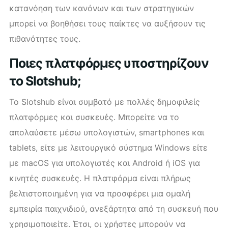
κατανόηση των κανόνων και των στρατηγικών
μπορεί να βοηθήσει τους παίκτες να αυξήσουν τις
πιθανότητες τους.
Ποιες πλατφόρμες υποστηρίζουν
το Slotshub;
Το Slotshub είναι συμβατό με πολλές δημοφιλείς
πλατφόρμες και συσκευές. Μπορείτε να το
απολαύσετε μέσω υπολογιστών, smartphones και
tablets, είτε με λειτουργικό σύστημα Windows είτε
με macOS για υπολογιστές και Android ή iOS για
κινητές συσκευές. Η πλατφόρμα είναι πλήρως
βελτιστοποιημένη για να προσφέρει μια ομαλή
εμπειρία παιχνιδιού, ανεξάρτητα από τη συσκευή που
χρησιμοποιείτε. Έτσι, οι χρήστες μπορούν να