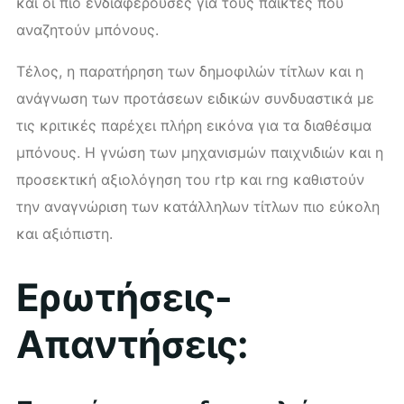
και οι πιο ενδιαφέρουσες για τους παίκτες που
αναζητούν μπόνους.
Τέλος, η παρατήρηση των δημοφιλών τίτλων και η
ανάγνωση των προτάσεων ειδικών συνδυαστικά με
τις κριτικές παρέχει πλήρη εικόνα για τα διαθέσιμα
μπόνους. Η γνώση των μηχανισμών παιχνιδιών και η
προσεκτική αξιολόγηση του rtp και rng καθιστούν
την αναγνώριση των κατάλληλων τίτλων πιο εύκολη
και αξιόπιστη.
Ερωτήσεις-
Απαντήσεις: