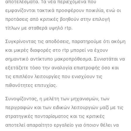
αποτελέσματα. Τα νέα περιεχόμενα που
εμφανίζονται τακτικά προσφέρουν ποικιλία, ενώ οι
προτάσεις από κριτικές βοηθούν στην επιλογή
τίτλων με σταθερά υψηλό rtp.
Συγκρίνοντας τις αποδόσεις, παρατηρούμε ότι ακόμη
και μικρές διαφορές στο rtp μπορεί να έχουν
σημαντικό αντίκτυπο μακροπρόθεσμα. Συνιστάται να
εξετάζετε τόσο την αναλογία επιστροφής όσο και
τις επιπλέον λειτουργίες που ενισχύουν τις
πιθανότητες επιτυχίας.
Συνοψίζοντας, η μελέτη των μηχανισμών, των
περιγραφών και των ειδικών λειτουργιών μαζί με τις
στρατηγικές πονταρίσματος και τις κριτικές
αποτελεί απαραίτητο εργαλείο για όποιον θέλει να