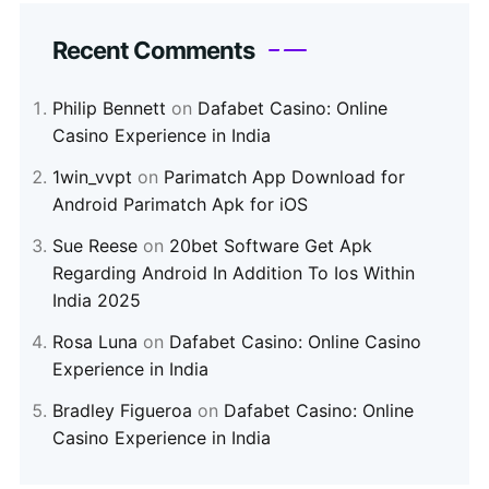
Recent Comments
Philip Bennett
on
Dafabet Casino: Online
Casino Experience in India
1win_vvpt
on
Parimatch App Download for
Android Parimatch Apk for iOS
Sue Reese
on
20bet Software Get Apk
Regarding Android In Addition To Ios Within
India 2025
Rosa Luna
on
Dafabet Casino: Online Casino
Experience in India
Bradley Figueroa
on
Dafabet Casino: Online
Casino Experience in India