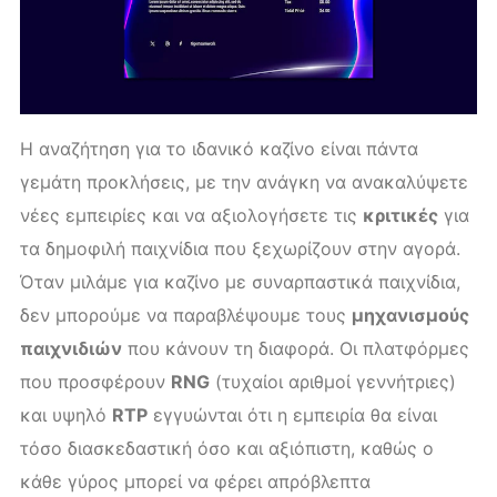
Η αναζήτηση για το ιδανικό καζίνο είναι πάντα
γεμάτη προκλήσεις, με την ανάγκη να ανακαλύψετε
νέες εμπειρίες και να αξιολογήσετε τις
κριτικές
για
τα δημοφιλή παιχνίδια που ξεχωρίζουν στην αγορά.
Όταν μιλάμε για καζίνο με συναρπαστικά παιχνίδια,
δεν μπορούμε να παραβλέψουμε τους
μηχανισμούς
παιχνιδιών
που κάνουν τη διαφορά. Οι πλατφόρμες
που προσφέρουν
RNG
(τυχαίοι αριθμοί γεννήτριες)
και υψηλό
RTP
εγγυώνται ότι η εμπειρία θα είναι
τόσο διασκεδαστική όσο και αξιόπιστη, καθώς ο
κάθε γύρος μπορεί να φέρει απρόβλεπτα