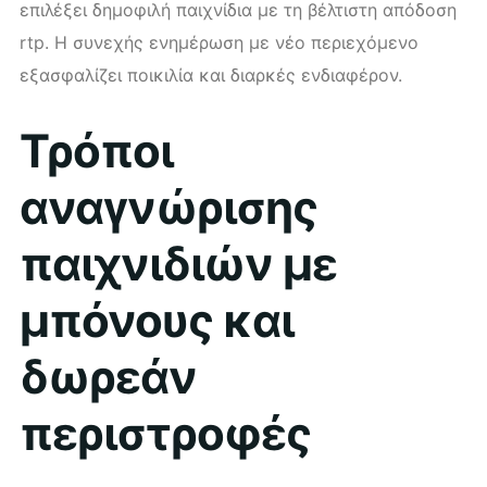
επιλέξει δημοφιλή παιχνίδια με τη βέλτιστη απόδοση
rtp. Η συνεχής ενημέρωση με νέο περιεχόμενο
εξασφαλίζει ποικιλία και διαρκές ενδιαφέρον.
Τρόποι
αναγνώρισης
παιχνιδιών με
μπόνους και
δωρεάν
περιστροφές