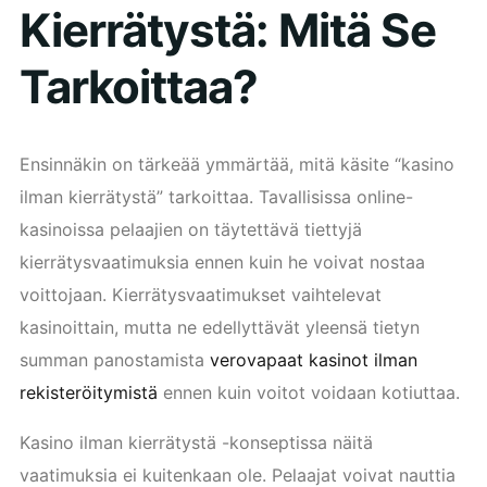
Kierrätystä: Mitä Se
Tarkoittaa?
Ensinnäkin on tärkeää ymmärtää, mitä käsite “kasino
ilman kierrätystä” tarkoittaa. Tavallisissa online-
kasinoissa pelaajien on täytettävä tiettyjä
kierrätysvaatimuksia ennen kuin he voivat nostaa
voittojaan. Kierrätysvaatimukset vaihtelevat
kasinoittain, mutta ne edellyttävät yleensä tietyn
summan panostamista
verovapaat kasinot ilman
rekisteröitymistä
ennen kuin voitot voidaan kotiuttaa.
Kasino ilman kierrätystä -konseptissa näitä
vaatimuksia ei kuitenkaan ole. Pelaajat voivat nauttia