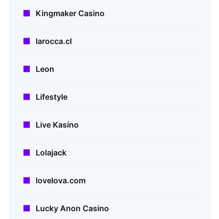
Kingmaker Casino
larocca.cl
Leon
Lifestyle
Live Kasíno
Lolajack
lovelova.com
Lucky Anon Casino