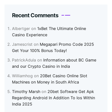
Recent Comments
Albertger
on
1xBet The Ultimate Online
Casino Experience
Jamescrist
on
Megapari Promo Code 2025
Get Your 100% Bonus Today!
PatrickAdula
on
Information about BC Game
and our Crypto Casino in India
Williamhog
on
20Bet Casino Online Slot
Machines on Money in South Africa
Timothy Marsh
on
20bet Software Get Apk
Regarding Android In Addition To Ios Within
India 2025