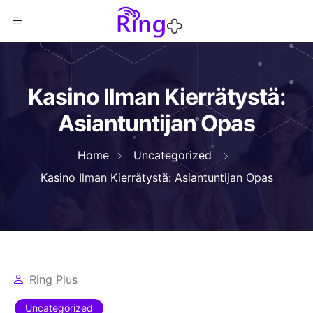
Kasino Ilman Kierrätystä:
Asiantuntijan Opas
Home
Uncategorized
Kasino Ilman Kierrätystä: Asiantuntijan Opas
Ring Plus
Uncategorized