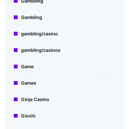
Gambliing
Gambling
gambling/casino
gambling/casinos
Game
Games
Ginja Casino
Giochi