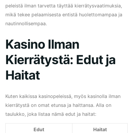
peleistä ilman tarvetta täyttää kierrätysvaatimuksia,
mikä tekee pelaamisesta entistä huolettomampaa ja
nautinnollisempaa.
Kasino Ilman
Kierrätystä: Edut ja
Haitat
Kuten kaikissa kasinopeleissä, myös kasinolla ilman
kierrätystä on omat etunsa ja haittansa. Alla on
taulukko, joka listaa nämä edut ja haitat:
Edut
Haitat