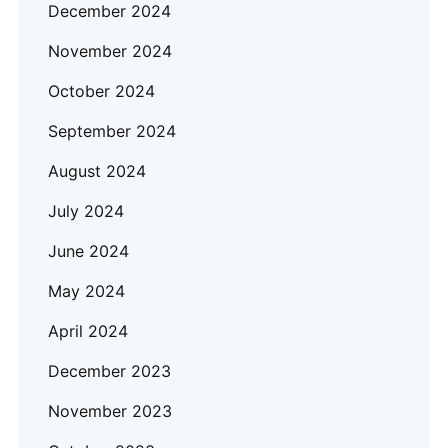
December 2024
November 2024
October 2024
September 2024
August 2024
July 2024
June 2024
May 2024
April 2024
December 2023
November 2023