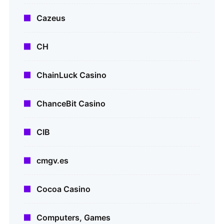
Cazeus
CH
ChainLuck Casino
ChanceBit Casino
CIB
cmgv.es
Cocoa Casino
Computers, Games