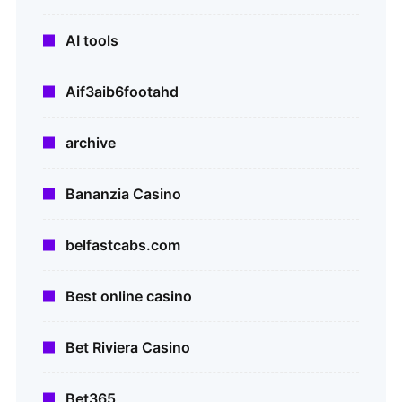
AI tools
Aif3aib6footahd
archive
Bananzia Casino
belfastcabs.com
Best online casino
Bet Riviera Casino
Bet365