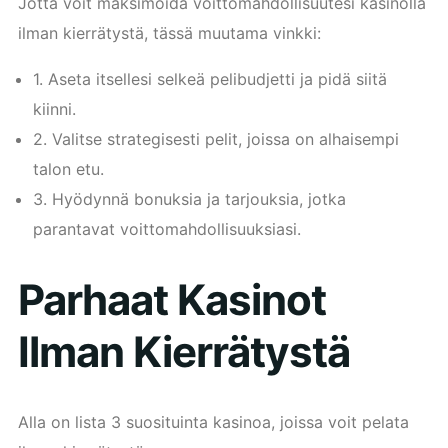
Jotta voit maksimoida voittomahdollisuutesi kasinolla
ilman kierrätystä, tässä muutama vinkki:
1. Aseta itsellesi selkeä pelibudjetti ja pidä siitä
kiinni.
2. Valitse strategisesti pelit, joissa on alhaisempi
talon etu.
3. Hyödynnä bonuksia ja tarjouksia, jotka
parantavat voittomahdollisuuksiasi.
Parhaat Kasinot
Ilman Kierrätystä
Alla on lista 3 suosituinta kasinoa, joissa voit pelata