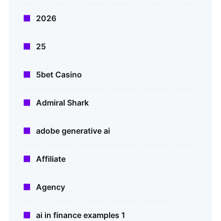
2026
25
5bet Casino
Admiral Shark
adobe generative ai
Affiliate
Agency
ai in finance examples 1