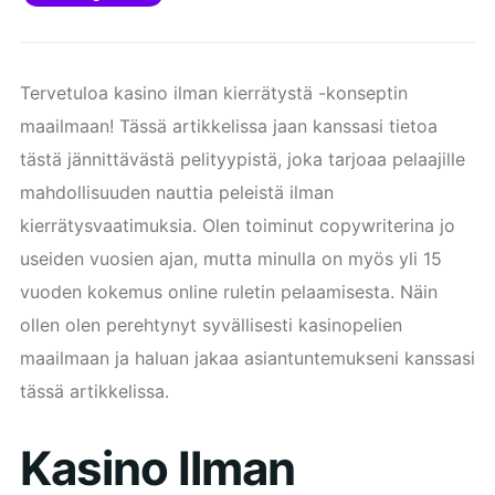
Tervetuloa kasino ilman kierrätystä -konseptin
maailmaan! Tässä artikkelissa jaan kanssasi tietoa
tästä jännittävästä pelityypistä, joka tarjoaa pelaajille
mahdollisuuden nauttia peleistä ilman
kierrätysvaatimuksia. Olen toiminut copywriterina jo
useiden vuosien ajan, mutta minulla on myös yli 15
vuoden kokemus online ruletin pelaamisesta. Näin
ollen
olen perehtynyt syvällisesti kasinopelien
maailmaan ja haluan jakaa asiantuntemukseni kanssasi
tässä artikkelissa.
Kasino Ilman