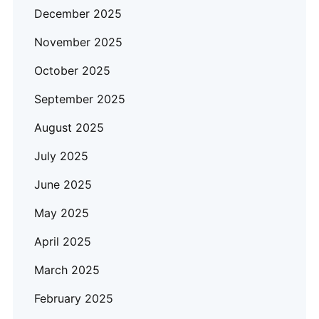
December 2025
November 2025
October 2025
September 2025
August 2025
July 2025
June 2025
May 2025
April 2025
March 2025
February 2025