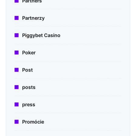
Partners
Partnerzy
Piggybet Casino
Poker
Post
posts
press
Promócie