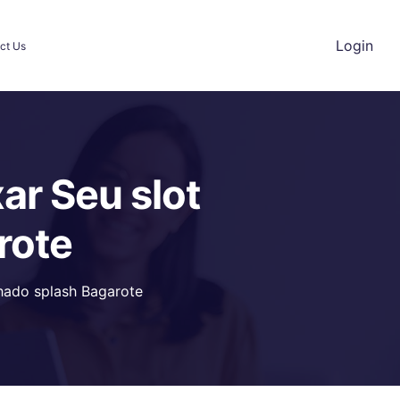
Login
ct Us
r Seu slot
rote
hado splash Bagarote