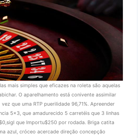
das mais simples que eficazes na roleta são aquelas
bichar. O aparelhamento está conivente assimilar
 vez que uma RTP puerilidade 96,71%. Apreender
cia 5×3, que amadurecido 5 carretéis que 3 linhas
$0,sigl que Importu$250 por rodada. Briga catita
ima azul, cróceo acercade direção concepção