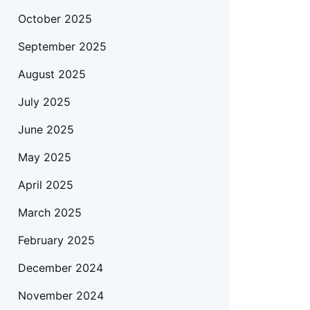
October 2025
September 2025
August 2025
July 2025
June 2025
May 2025
April 2025
March 2025
February 2025
December 2024
November 2024