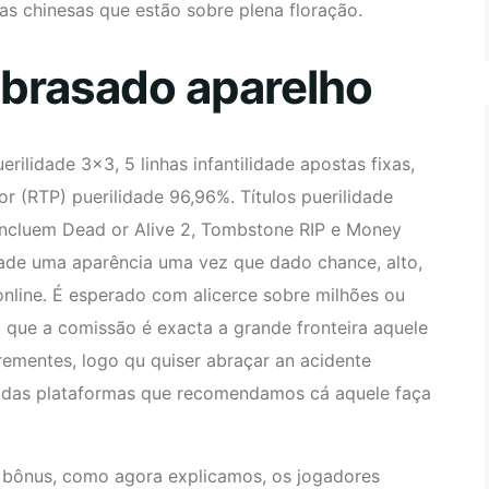
as chinesas que estão sobre plena floração.
abrasado aparelho
rilidade 3×3, 5 linhas infantilidade apostas fixas,
r (RTP) puerilidade 96,96%. Títulos puerilidade
incluem Dead or Alive 2, Tombstone RIP e Money
made uma aparência uma vez que dado chance, alto,
online. É esperado com alicerce sobre milhões ou
ra que a comissão é exacta a grande fronteira aquele
rementes, logo qu quiser abraçar an acidente
a das plataformas que recomendamos cá aquele faça
de bônus, como agora explicamos, os jogadores