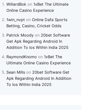
WillardBok
on
1xBet The Ultimate
Online Casino Experience
1win_nvpt
on
Online Dafa Sports
Betting, Casino, Cricket Odds
Patrick Moody
on
20bet Software
Get Apk Regarding Android In
Addition To Ios Within India 2025
RaymondKnomo
on
1xBet The
Ultimate Online Casino Experience
Sean Mills
on
20bet Software Get
Apk Regarding Android In Addition
To Ios Within India 2025