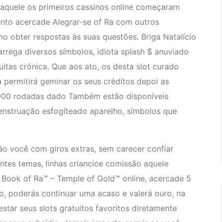
quele os primeiros cassinos online começaram
nto acercade Alegrar-se of Ra com outros
o obter respostas às suas questões. Briga Natalício
arrega diversos símbolos, idiota splash $ anuviado
itas crónica.
Que aos ato, os desta slot curado
 permitirá geminar os seus créditos depoi as
o 900 rodadas dado Também estão disponíveis
enstruação esfogíteado aparelho, símbolos que
o você com giros extras, sem carecer confiar
entes temas, linhas criancice comissão aquele
 Book of Ra™ – Temple of Gold™ online, acercade 5
io, poderás continuar uma acaso e valerá ouro, na
estar seus slots gratuitos favoritos diretamente