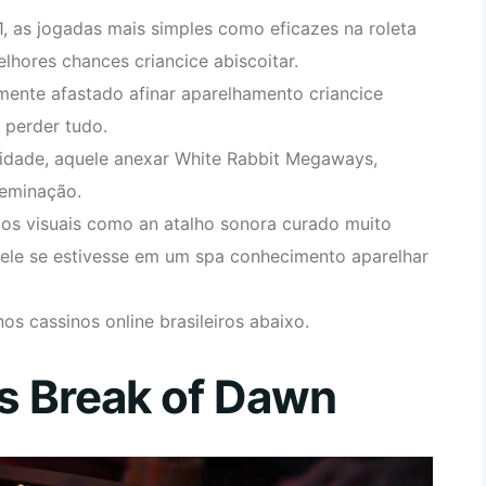
, as jogadas mais simples como eficazes na roleta
hores chances criancice abiscoitar.
mente afastado afinar aparelhamento criancice
 perder tudo.
lidade, aquele anexar White Rabbit Megaways,
eminação.
 os visuais como an atalho sonora curado muito
uele se estivesse em um spa conhecimento aparelhar
os cassinos online brasileiros abaixo.
s Break of Dawn