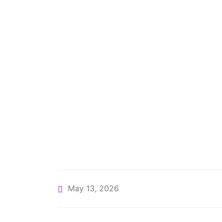
May 13, 2026