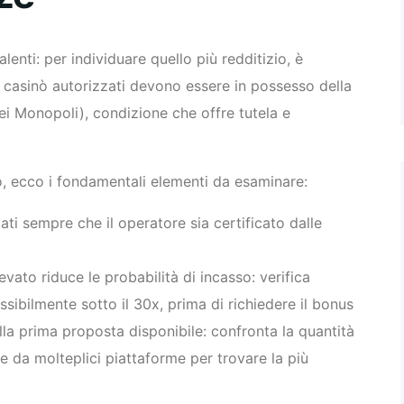
lenti: per individuare quello più redditizio, è
a, i casinò autorizzati devono essere in possesso della
i Monopoli), condizione che offre tutela e
, ecco i fondamentali elementi da esaminare:
ti sempre che il operatore sia certificato dalle
ato riduce le probabilità di incasso: verifica
ssibilmente sotto il 30x, prima di richiedere il bonus
a prima proposta disponibile: confronta la quantità
ne da molteplici piattaforme per trovare la più