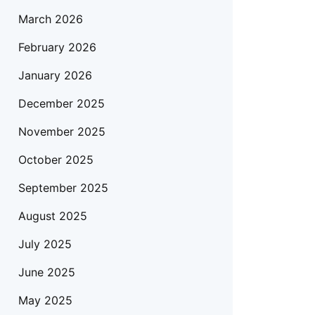
March 2026
February 2026
January 2026
December 2025
November 2025
October 2025
September 2025
August 2025
July 2025
June 2025
May 2025