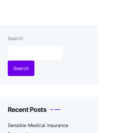
Search
Search
Recent Posts
Sensible Medical insurance