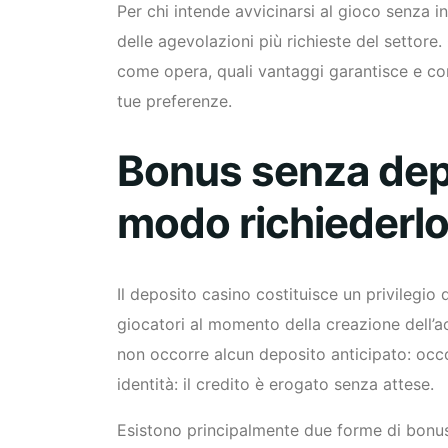
Per chi intende avvicinarsi al gioco senza i
delle agevolazioni più richieste del settor
come opera, quali vantaggi garantisce e com
tue preferenze.
Bonus senza depo
modo richiederlo
Il deposito casino costituisce un privilegio 
giocatori al momento della creazione dell’a
non occorre alcun deposito anticipato: occo
identità: il credito è erogato senza attese.
Esistono principalmente due forme di bonus 