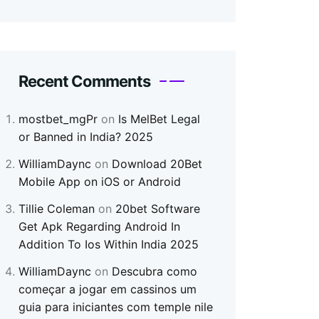
Recent Comments
mostbet_mgPr
on
Is MelBet Legal
or Banned in India? 2025
WilliamDaync
on
Download 20Bet
Mobile App on iOS or Android
Tillie Coleman
on
20bet Software
Get Apk Regarding Android In
Addition To Ios Within India 2025
WilliamDaync
on
Descubra como
começar a jogar em cassinos um
guia para iniciantes com temple nile