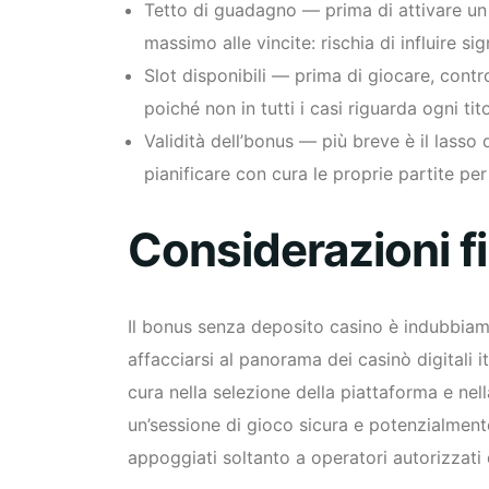
Tetto di guadagno — prima di attivare un 
massimo alle vincite: rischia di influire s
Slot disponibili — prima di giocare, control
poiché non in tutti i casi riguarda ogni tit
Validità dell’bonus — più breve è il lasso 
pianificare con cura le proprie partite pe
Considerazioni fi
Il bonus senza deposito casino è indubbiame
affacciarsi al panorama dei casinò digitali i
cura nella selezione della piattaforma e nell
un’sessione di gioco sicura e potenzialment
appoggiati soltanto a operatori autorizzati 