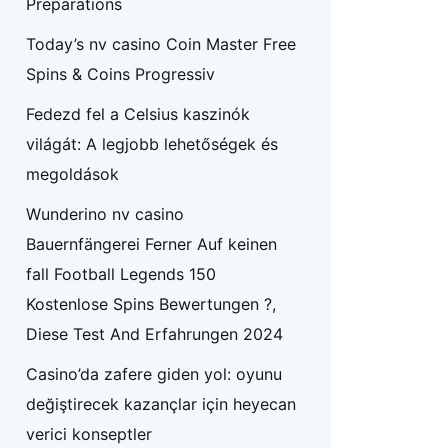
Preparations
Today’s nv casino Coin Master Free
Spins & Coins Progressiv
Fedezd fel a Celsius kaszinók
világát: A legjobb lehetőségek és
megoldások
Wunderino nv casino
Bauernfängerei Ferner Auf keinen
fall Football Legends 150
Kostenlose Spins Bewertungen ?,
Diese Test And Erfahrungen 2024
Casino’da zafere giden yol: oyunu
değiştirecek kazançlar için heyecan
verici konseptler