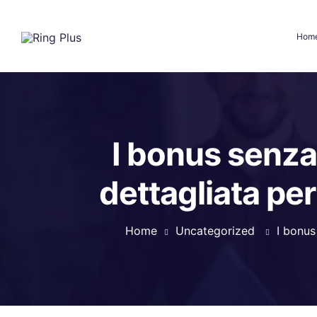
Hom
I bonus senza 
dettagliata per 
Home
Uncategorized
I bonus