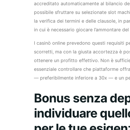
accreditato automaticamente al bilancio del c
possibile sfruttare su selezionate slot mach
la verifica dei termini e delle clausole, in par
in cui è necessario giocare l’ammontare del
I casinò online prevedono questi requisiti p
scorretti, ma con la giusta accortezza è po
ottenere un profitto effettivo. Non è suffici
essenziale controllare che piattaforme offra
— preferibilmente inferiore a 30x — e un per
Bonus senza depo
individuare quel
per le tue esigen