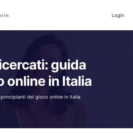
Login
ct Us
icercati: guida
 online in Italia
rincipianti del gioco online in Italia