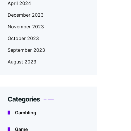
April 2024
December 2023
November 2023
October 2023
September 2023
August 2023
Categories
Gambling
Game