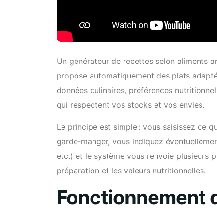
Un générateur de recettes selon aliments an
propose automatiquement des plats adapté
données culinaires, préférences nutritionnel
qui respectent vos stocks et vos envies.
Le principe est simple : vous saisissez ce 
garde‑manger, vous indiquez éventuellement 
etc.) et le système vous renvoie plusieurs p
préparation et les valeurs nutritionnelles.
Fonctionnement 