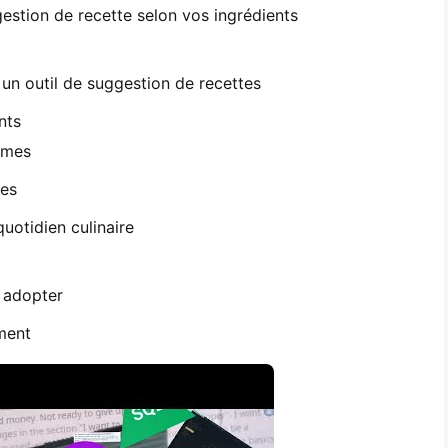
gestion de recette selon vos ingrédients
 un outil de suggestion de recettes
nts
umes
mes
uotidien culinaire
à adopter
ement