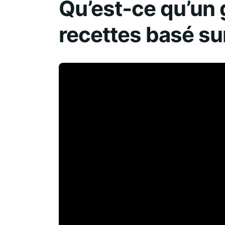
Qu’est‑ce qu’un 
recettes basé sur