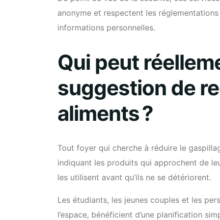
anonyme et respectent les réglementations 
informations personnelles.
Qui peut réelleme
suggestion de re
aliments ?
Tout foyer qui cherche à réduire le gaspill
indiquant les produits qui approchent de leu
les utilisent avant qu’ils ne se détériorent.
Les étudiants, les jeunes couples et les per
l’espace, bénéficient d’une planification sim