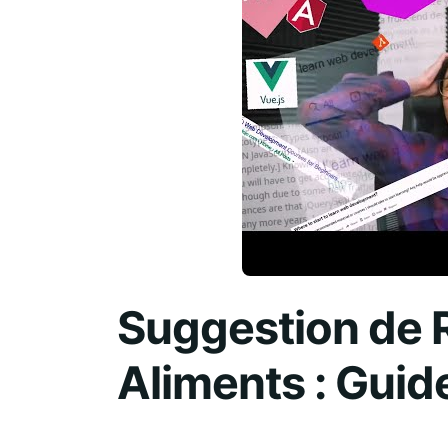
Suggestion de 
Aliments : Guid