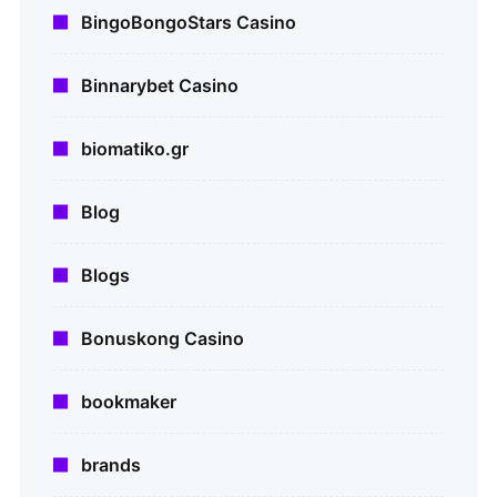
BingoBongoStars Casino
Binnarybet Casino
biomatiko.gr
Blog
Blogs
Bonuskong Casino
bookmaker
brands