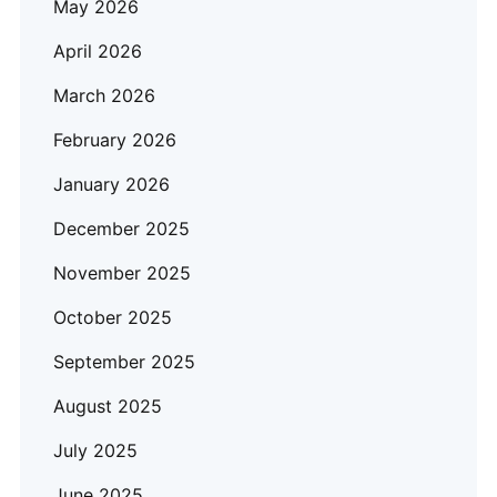
May 2026
April 2026
March 2026
February 2026
January 2026
December 2025
November 2025
October 2025
September 2025
August 2025
July 2025
June 2025