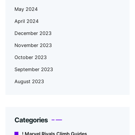
May 2024
April 2024
December 2023
November 2023
October 2023
September 2023
August 2023
Categories
! Marvel Rivals Climb Guides