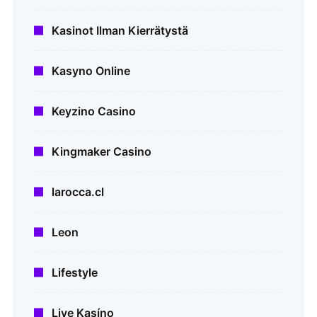
Kasinot Ilman Kierrätystä
Kasyno Online
Keyzino Casino
Kingmaker Casino
larocca.cl
Leon
Lifestyle
Live Kasíno