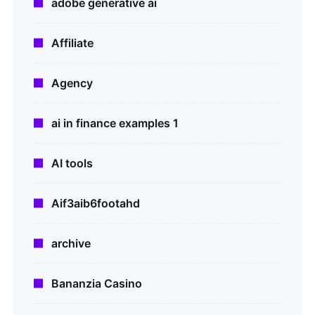
adobe generative ai
Affiliate
Agency
ai in finance examples 1
AI tools
Aif3aib6footahd
archive
Bananzia Casino