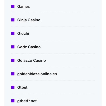
Games
Ginja Casino
Giochi
Godz Casino
Golazzo Casino
goldenblaze online en
Gtbet
gtbetfr net