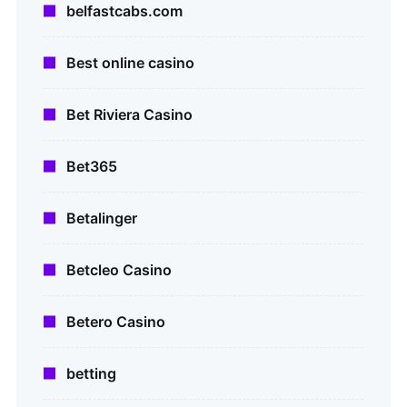
belfastcabs.com
Best online casino
Bet Riviera Casino
Bet365
Betalinger
Betcleo Casino
Betero Casino
betting