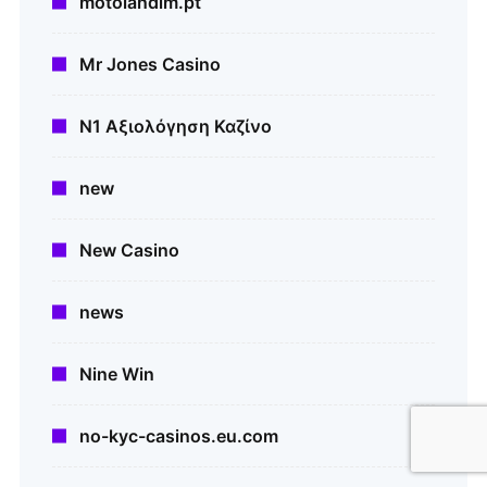
motolandim.pt
Mr Jones Casino
N1 Αξιολόγηση Καζίνο
new
New Casino
news
Nine Win
no-kyc-casinos.eu.com