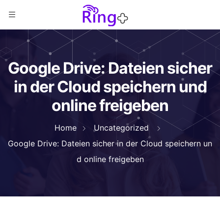
Google Drive: Dateien sicher
in der Cloud speichern und
online freigeben
Home
Uncategorized
Google Drive: Dateien sicher in der Cloud speichern un
d online freigeben