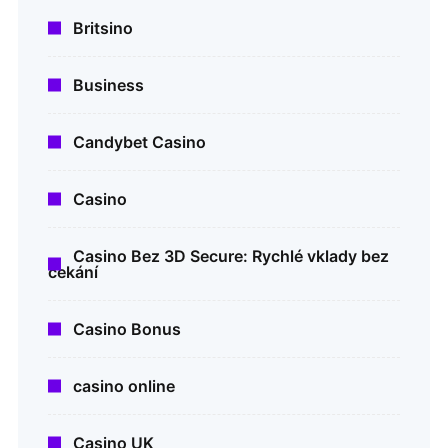
Britsino
Business
Candybet Casino
Casino
Casino Bez 3D Secure: Rychlé vklady bez
čekání
Casino Bonus
casino online
Casino UK