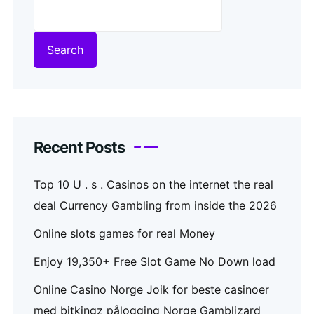
Search
Recent Posts
Top 10 U . s . Casinos on the internet the real
deal Currency Gambling from inside the 2026
Online slots games for real Money
Enjoy 19,350+ Free Slot Game No Down load
Online Casino Norge Joik for beste casinoer
med bitkingz pålogging Norge Gamblizard