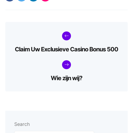
Claim Uw Exclusieve Casino Bonus 500
Wie zijn wij?
Search