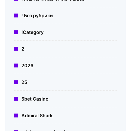
! Без рубрики
!Category
2
2026
25
5bet Casino
Admiral Shark