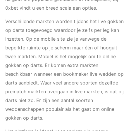
0xbet vindt u een breed scala aan opties.
Verschillende markten worden tijdens het live gokken
op darts toegevoegd waardoor je zelfs per leg kan
inzetten. Op de mobile site zie je vanwege de
beperkte ruimte op je scherm maar één of hooguit
twee markten. Mobiel is het mogelijk om te online
gokken op darts. Er komen extra markten
beschikbaar wanneer een bookmaker live wedden op
darts aanbiedt. Waar veel andere sporten dezelfde
prematch markten overgaan in live markten, is dat bij
darts niet zo. Er zijn een aantal soorten
weddenschappen populair als het gaat om online
gokken op darts.