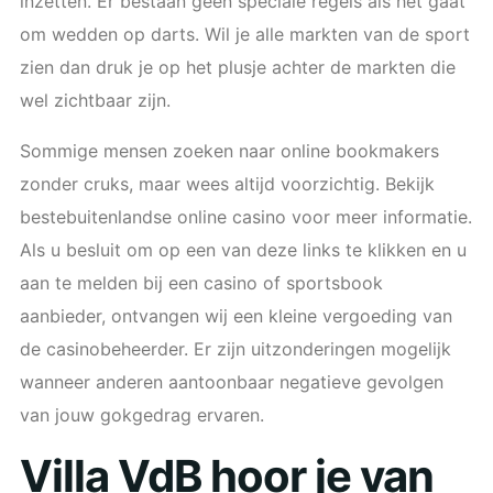
inzetten. Er bestaan geen speciale regels als het gaat
om wedden op darts. Wil je alle markten van de sport
zien dan druk je op het plusje achter de markten die
wel zichtbaar zijn.
Sommige mensen zoeken naar online bookmakers
zonder cruks, maar wees altijd voorzichtig. Bekijk
bestebuitenlandse online casino voor meer informatie.
Als u besluit om op een van deze links te klikken en u
aan te melden bij een casino of sportsbook
aanbieder, ontvangen wij een kleine vergoeding van
de casinobeheerder. Er zijn uitzonderingen mogelijk
wanneer anderen aantoonbaar negatieve gevolgen
van jouw gokgedrag ervaren.
Villa VdB hoor je van