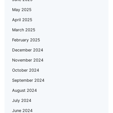
May 2025
April 2025
March 2025
February 2025
December 2024
November 2024
October 2024
September 2024
August 2024
July 2024
June 2024