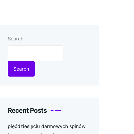
Search
Search
Recent Posts
pięćdziesięciu darmowych spinów