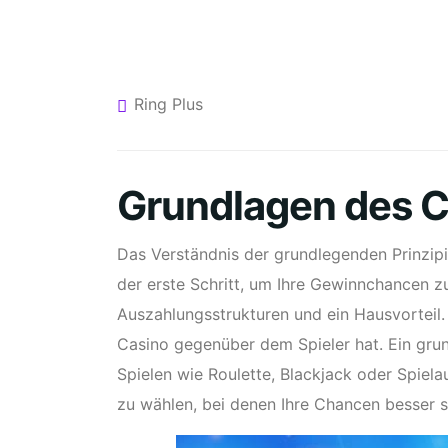
Ring Plus
Grundlagen des C
Das Verständnis der grundlegenden Prinzipi
der erste Schritt, um Ihre Gewinnchancen z
Auszahlungsstrukturen und ein Hausvorteil. D
Casino gegenüber dem Spieler hat. Ein grun
Spielen wie Roulette, Blackjack oder Spiela
zu wählen, bei denen Ihre Chancen besser s