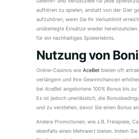
Gewinn- und Verlustziele für jede Spielsitzu
aufhören zu spielen, anstatt von der Gier g
aufzuhören, wenn Sie Ihr Verlustlimit erreic
unüberlegte Einsätze wieder hereinzuholen. 
für ein nachhaltiges Spielerlebnis.
Nutzung von Boni
Online-Casinos wie
AceBet
bieten oft attra
verlängern und Ihre Gewinnchancen erhöhe
bei AceBet angebotene 100% Bonus bis zu 1.
Es ist jedoch unerlässlich, die Bonusbedin
und zu verstehen, bevor Sie einen Bonus a
Andere Promotionen, wie z.B. Freispiele,
ebenfalls einen Mehrwert bieten. Indem Sie