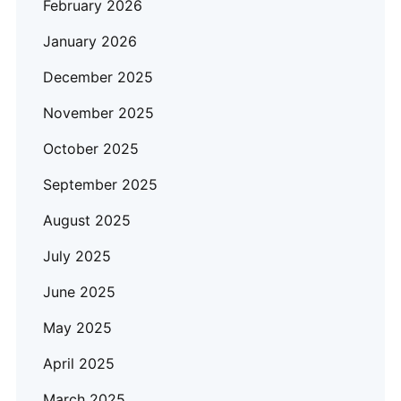
February 2026
January 2026
December 2025
November 2025
October 2025
September 2025
August 2025
July 2025
June 2025
May 2025
April 2025
March 2025