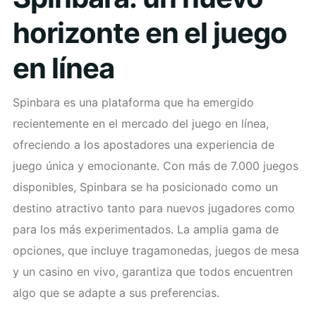
horizonte en el juego
en línea
Spinbara es una plataforma que ha emergido
recientemente en el mercado del juego en línea,
ofreciendo a los apostadores una experiencia de
juego única y emocionante. Con más de 7.000 juegos
disponibles, Spinbara se ha posicionado como un
destino atractivo tanto para nuevos jugadores como
para los más experimentados. La amplia gama de
opciones, que incluye tragamonedas, juegos de mesa
y un casino en vivo, garantiza que todos encuentren
algo que se adapte a sus preferencias.