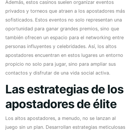
Además, estos casinos suelen organizar eventos
privados y torneos que atraen a los apostadores más
sofisticados. Estos eventos no solo representan una
oportunidad para ganar grandes premios, sino que
también ofrecen un espacio para el networking entre
personas influyentes y celebridades. Así, los altos
apostadores encuentran en estos lugares un entorno
propicio no solo para jugar, sino para ampliar sus
contactos y disfrutar de una vida social activa.
Las estrategias de los
apostadores de élite
Los altos apostadores, a menudo, no se lanzan al
juego sin un plan. Desarrollan estrategias meticulosas