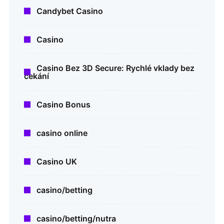
Candybet Casino
Casino
Casino Bez 3D Secure: Rychlé vklady bez
čekání
Casino Bonus
casino online
Casino UK
casino/betting
casino/betting/nutra