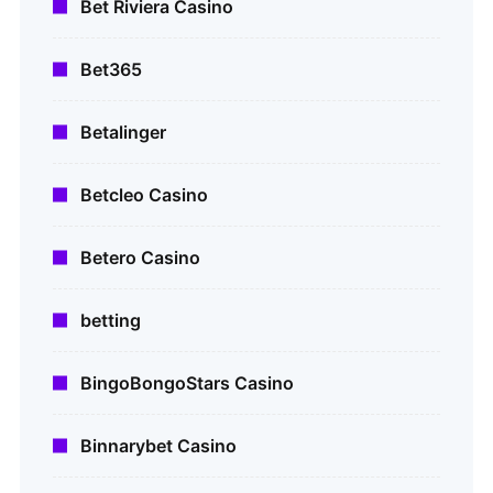
Bet Riviera Casino
Bet365
Betalinger
Betcleo Casino
Betero Casino
betting
BingoBongoStars Casino
Binnarybet Casino