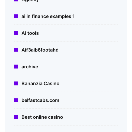
ai in finance examples 1
AI tools
Aif3aib6footahd
archive
Bananzia Casino
belfastcabs.com
Best online casino