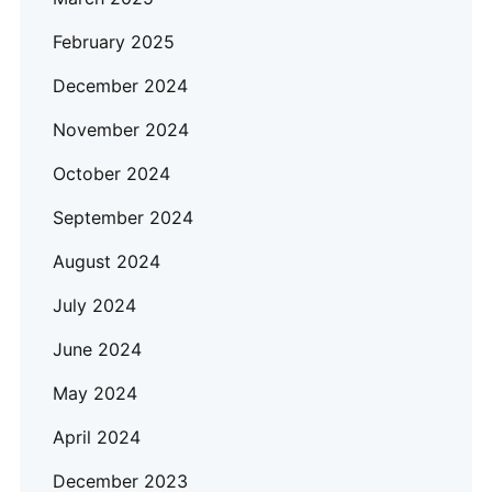
February 2025
December 2024
November 2024
October 2024
September 2024
August 2024
July 2024
June 2024
May 2024
April 2024
December 2023