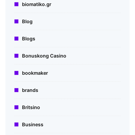
biomatiko.gr
Blog
Blogs
Bonuskong Casino
bookmaker
brands
Britsino
Business