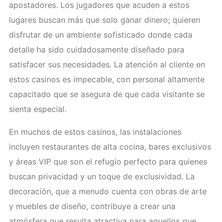
apostadores. Los jugadores que acuden a estos
lugares buscan más que solo ganar dinero; quieren
disfrutar de un ambiente sofisticado donde cada
detalle ha sido cuidadosamente diseñado para
satisfacer sus necesidades. La atención al cliente en
estos casinos es impecable, con personal altamente
capacitado que se asegura de que cada visitante se
sienta especial.
En muchos de estos casinos, las instalaciones
incluyen restaurantes de alta cocina, bares exclusivos
y áreas VIP que son el refugio perfecto para quienes
buscan privacidad y un toque de exclusividad. La
decoración, que a menudo cuenta con obras de arte
y muebles de diseño, contribuye a crear una
atmósfera que resulta atractiva para aquellos que