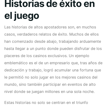
Historias de éxito en
el juego
Las historias de altos apostadores son, en muchos
casos, verdaderos relatos de éxito. Muchos de ellos
han comenzado desde abajo, trabajando arduamente
hasta llegar a un punto donde pueden disfrutar de los
placeres de los casinos exclusivos. Un ejemplo
emblemático es el de un empresario que, tras años de
dedicación y trabajo, logró acumular una fortuna que
le permitió no solo jugar en los mejores casinos del
mundo, sino también participar en eventos de alto
nivel donde se juegan millones en una sola noche.
Estas historias no solo se centran en el triunfo