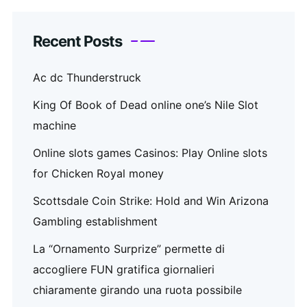
Recent Posts
Ac dc Thunderstruck
King Of Book of Dead online one’s Nile Slot
machine
Online slots games Casinos: Play Online slots
for Chicken Royal money
Scottsdale Coin Strike: Hold and Win Arizona
Gambling establishment
La “Ornamento Surprize” permette di
accogliere FUN gratifica giornalieri
chiaramente girando una ruota possibile