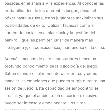
basadas en el análisis y la experiencia. Al conocer las
probabilidades de los diferentes juegos, desde el
póker hasta la ruleta, estos jugadores maximizan sus
posibilidades de éxito. Utilizan técnicas como el
conteo de cartas en el blackjack y la gestión del
bankroll, que les permiten jugar de manera más
inteligente y, en consecuencia, mantenerse en la cima.
Además, muchos de estos apostadores tienen un
profundo conocimiento de la psicología del juego.
Saben cuándo es el momento de retirarse y cómo
manejar las emociones que pueden surgir durante una
sesión de juego. Esta capacidad de autocontrol es
crucial, ya que el ambiente en un casino exclusivo
puede ser intenso y emocionante. Los altos