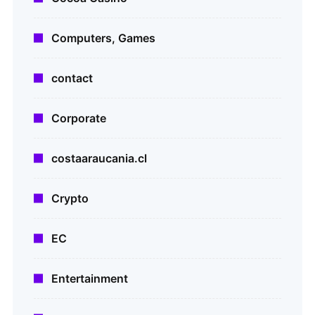
Computers, Games
contact
Corporate
costaaraucania.cl
Crypto
EC
Entertainment