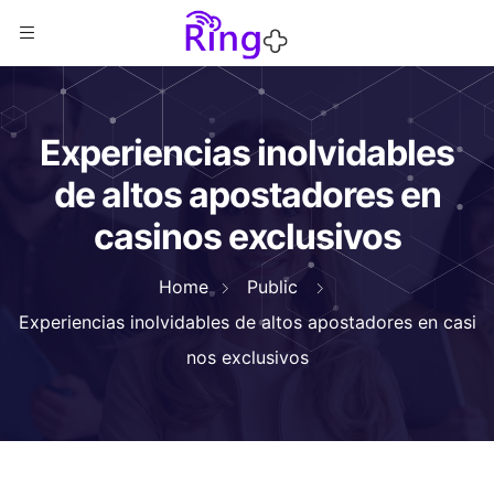
Experiencias inolvidables
de altos apostadores en
casinos exclusivos
Home
Public
Experiencias inolvidables de altos apostadores en casi
nos exclusivos