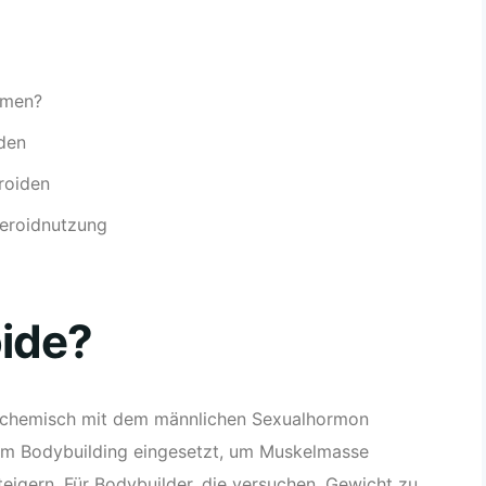
hmen?
den
roiden
teroidnutzung
oide?
ie chemisch mit dem männlichen Sexualhormon
 im Bodybuilding eingesetzt, um Muskelmasse
teigern. Für Bodybuilder, die versuchen, Gewicht zu