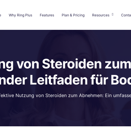
e
Why Ring Plus
Features
Plan & Pricing
Resources
Conta
ung von Steroiden zu
der Leitfaden für Bo
fektive Nutzung von Steroiden zum Abnehmen: Ein umfassen