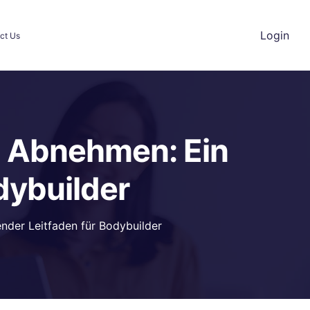
Login
ct Us
m Abnehmen: Ein
dybuilder
der Leitfaden für Bodybuilder