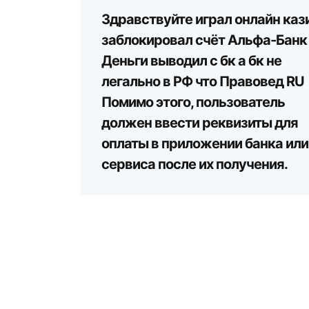
Здравствуйте играл онлайн каз
заблокировал счёт Альфа-Банк
Деньги выводил с бк а бк не
легально в РФ что Правовед RU
Помимо этого, пользователь
должен ввести реквизиты для
оплаты в приложении банка или
сервиса после их получения.