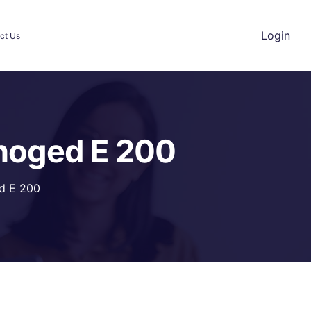
Login
ct Us
enoged E 200
ed E 200