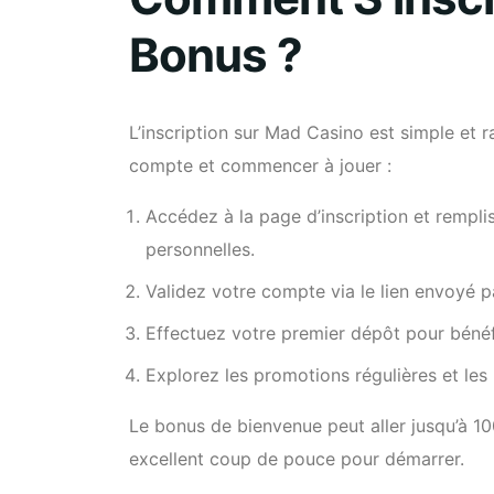
Bonus ?
L’inscription sur Mad Casino est simple et 
compte et commencer à jouer :
Accédez à la page d’inscription et rempli
personnelles.
Validez votre compte via le lien envoyé p
Effectuez votre premier dépôt pour bénéf
Explorez les promotions régulières et les
Le bonus de bienvenue peut aller jusqu’à 10
excellent coup de pouce pour démarrer.