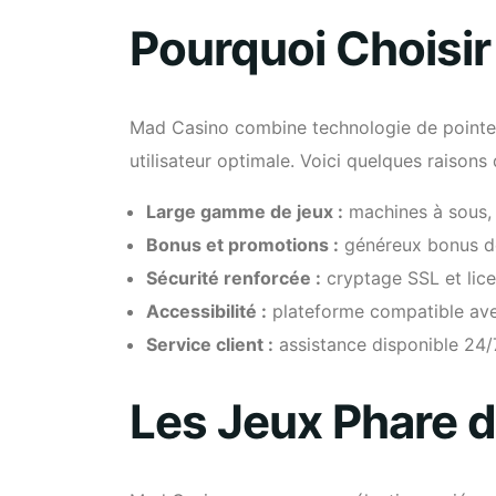
Pourquoi Choisir
Mad Casino combine technologie de pointe e
utilisateur optimale. Voici quelques raisons
Large gamme de jeux :
machines à sous, j
Bonus et promotions :
généreux bonus de
Sécurité renforcée :
cryptage SSL et licen
Accessibilité :
plateforme compatible avec
Service client :
assistance disponible 24/7
Les Jeux Phare 