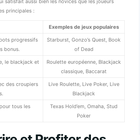
 satisfait aussi bien les novices que les joueurs
s principales :
Exemples de jeux populaires
pots progressifs
Starburst, Gonzo’s Quest, Book
és bonus.
of Dead
, le blackjack et
Roulette européenne, Blackjack
classique, Baccarat
ec des croupiers
Live Roulette, Live Poker, Live
s.
Blackjack
pour tous les
Texas Hold’em, Omaha, Stud
Poker
re et Profiter des