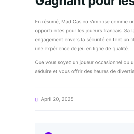
Gagnant pour les
En résumé, Mad Casino s’impose comme une p
opportunités pour les joueurs français. Sa 
engagement envers la sécurité en font un ch
une expérience de jeu en ligne de qualité.
Que vous soyez un joueur occasionnel ou u
séduire et vous offrir des heures de divert
April 20, 2025