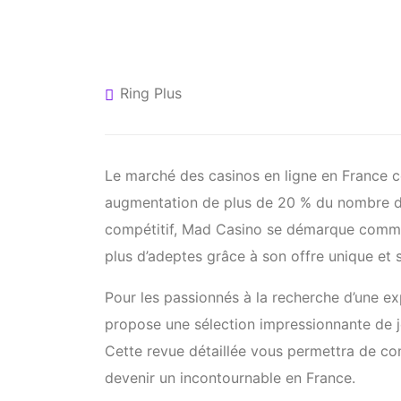
Ring Plus
Le marché des casinos en ligne en France c
augmentation de plus de 20 % du nombre de
compétitif, Mad Casino se démarque comme 
plus d’adeptes grâce à son offre unique et s
Pour les passionnés à la recherche d’une e
propose une sélection impressionnante de jeu
Cette revue détaillée vous permettra de co
devenir un incontournable en France.