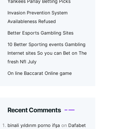
Yankees Parlay Betting Picks
Invasion Prevention System
Availableness Refused
Better Esports Gambling Sites
10 Better Sporting events Gambling
Internet sites So you can Bet on The
fresh Nfl July
On line Baccarat Online game
Recent Comments
binali yıldırım porno ifşa
on
Dafabet