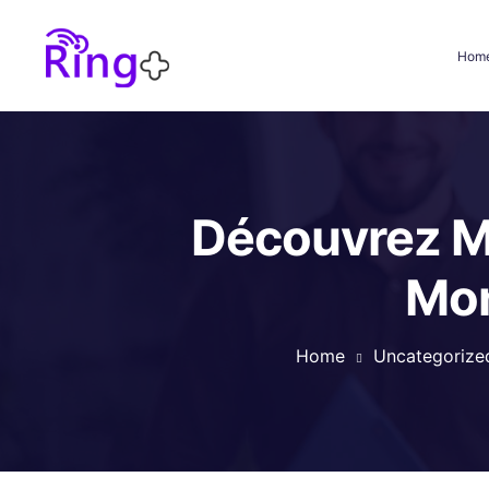
Hom
Découvrez Ma
Mon
Home
Uncategorize