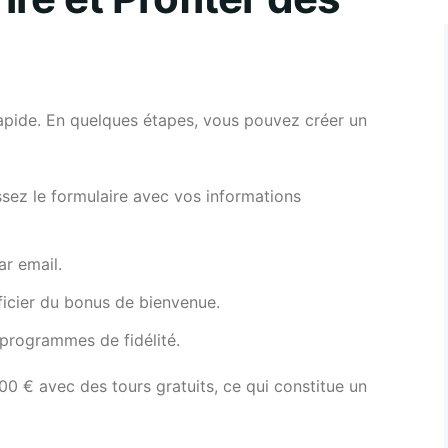
rapide. En quelques étapes, vous pouvez créer un
ssez le formulaire avec vos informations
ar email.
icier du bonus de bienvenue.
 programmes de fidélité.
00 € avec des tours gratuits, ce qui constitue un