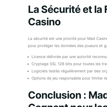
La Sécurité et la 
Casino
La sécurité est une priorité pour Mad Casin
pour protéger les données des joueurs et gar
Licence délivrée par une autorité reconnue
Cryptage SSL 128 bits pour toutes les tra
Logiciels testés régulièrement par des o
Options de jeu responsable pour limiter le
Conclusion : Mad