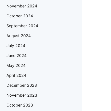
November 2024
October 2024
September 2024
August 2024
July 2024
June 2024
May 2024
April 2024
December 2023
November 2023
October 2023