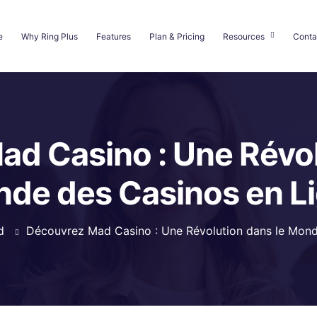
e
Why Ring Plus
Features
Plan & Pricing
Resources
Conta
d Casino : Une Révol
de des Casinos en L
d
Découvrez Mad Casino : Une Révolution dans le Mond