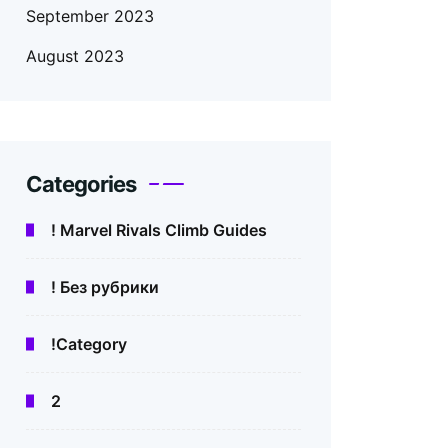
September 2023
August 2023
Categories
! Marvel Rivals Climb Guides
! Без рубрики
!Category
2