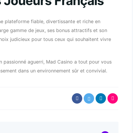
 Joueurs Français
lateforme fiable, divertissante et riche en
large gamme de jeux, ses bonus attractifs et son
oix judicieux pour tous ceux qui souhaitent vivre
n passionné aguerri, Mad Casino a tout pour vous
issement dans un environnement sûr et convivial.