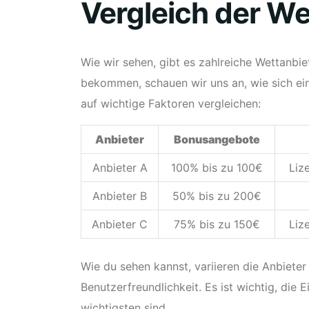
Vergleich der We
Wie wir sehen, gibt es zahlreiche Wettanbi
bekommen, schauen wir uns an, wie sich ein
auf wichtige Faktoren vergleichen:
Anbieter
Bonusangebote
Anbieter A
100% bis zu 100€
Liz
Anbieter B
50% bis zu 200€
Anbieter C
75% bis zu 150€
Liz
Wie du sehen kannst, variieren die Anbiete
Benutzerfreundlichkeit. Es ist wichtig, die 
wichtigsten sind.