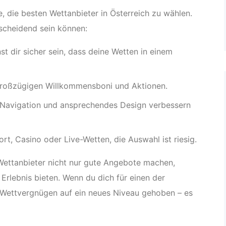
, die besten Wettanbieter in Österreich zu wählen.
tscheidend sein können:
t dir sicher sein, dass deine Wetten in einem
 großzügigen Willkommensboni und Aktionen.
e Navigation und ansprechendes Design verbessern
rt, Casino oder Live-Wetten, die Auswahl ist riesig.
 Wettanbieter nicht nur gute Angebote machen,
rlebnis bieten. Wenn du dich für einen der
n Wettvergnügen auf ein neues Niveau gehoben – es