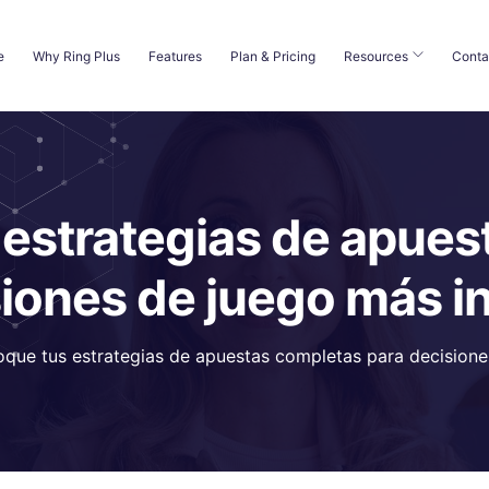
e
Why Ring Plus
Features
Plan & Pricing
Resources
Conta
 estrategias de apues
iones de juego más i
que tus estrategias de apuestas completas para decisione