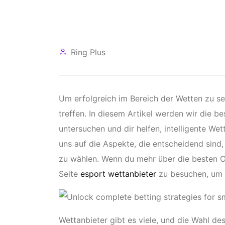
Ring Plus
Um erfolgreich im Bereich der Wetten zu sei
treffen. In diesem Artikel werden wir die b
untersuchen und dir helfen, intelligente We
uns auf die Aspekte, die entscheidend sind,
zu wählen. Wenn du mehr über die besten Op
Seite
esport wettanbieter
zu besuchen, um 
Wettanbieter gibt es viele, und die Wahl de