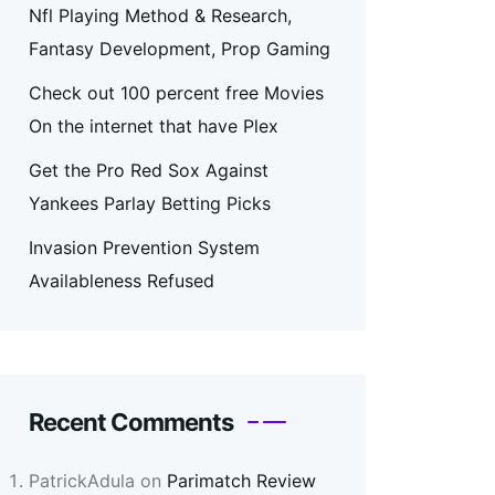
Nfl Playing Method & Research,
Fantasy Development, Prop Gaming
Check out 100 percent free Movies
On the internet that have Plex
Get the Pro Red Sox Against
Yankees Parlay Betting Picks
Invasion Prevention System
Availableness Refused
Recent Comments
PatrickAdula
on
Parimatch Review