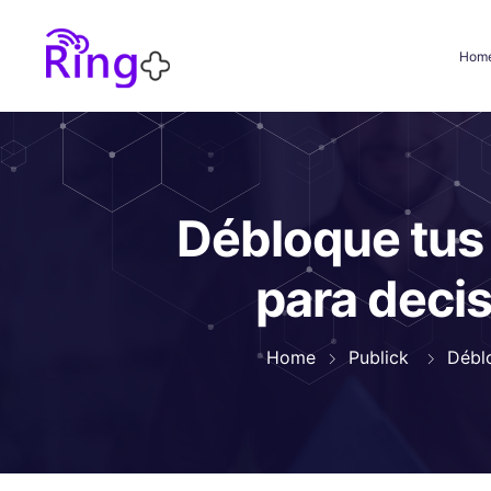
Hom
Débloque tus
para decis
Home
Publick
Déblo