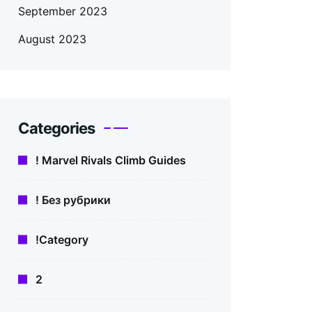
September 2023
August 2023
Categories
! Marvel Rivals Climb Guides
! Без рубрики
!Category
2