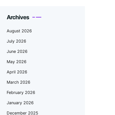
Archives
August 2026
July 2026
June 2026
May 2026
April 2026
March 2026
February 2026
January 2026
December 2025