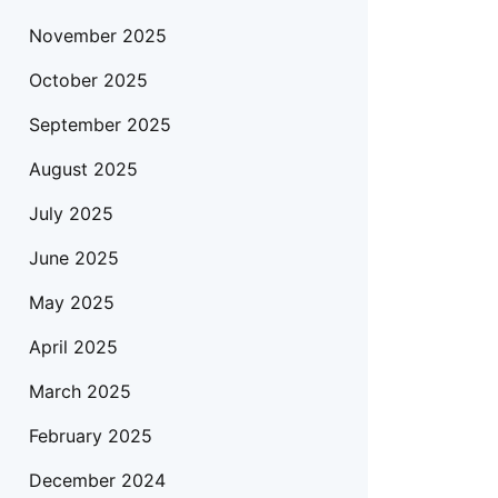
November 2025
October 2025
September 2025
August 2025
July 2025
June 2025
May 2025
April 2025
March 2025
February 2025
December 2024