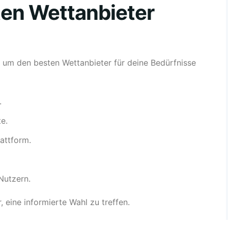
en Wettanbieter
s, um den besten Wettanbieter für deine Bedürfnisse
.
e.
attform.
Nutzern.
r, eine informierte Wahl zu treffen.