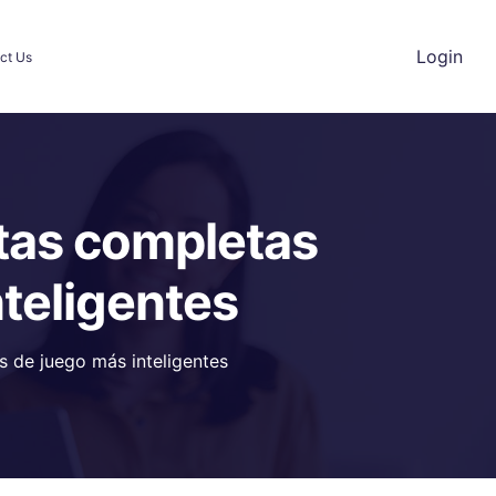
Login
ct Us
tas completas
nteligentes
s de juego más inteligentes