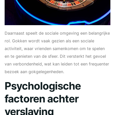
Daarnaast speelt de sociale omgeving een belangrijke
rol. Gokken wordt vaak gezien als een sociale
activiteit, waar vrienden samenkomen om te spelen
en te genieten van de sfeer. Dit versterkt het gevoel
van verbondenheid, wat kan leiden tot een frequenter
bezoek aan gokgelegenheden.
Psychologische
factoren achter
verslaving