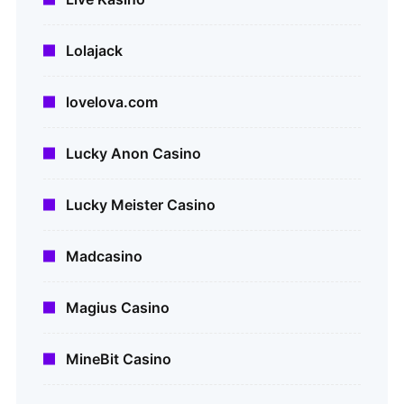
Lolajack
lovelova.com
Lucky Anon Casino
Lucky Meister Casino
Madcasino
Magius Casino
MineBit Casino