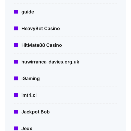
guide
HeavyBet Casino
HitMate88 Casino
huwirranca-davies.org.uk
iGaming
imtri.cl
Jackpot Bob
Jeux