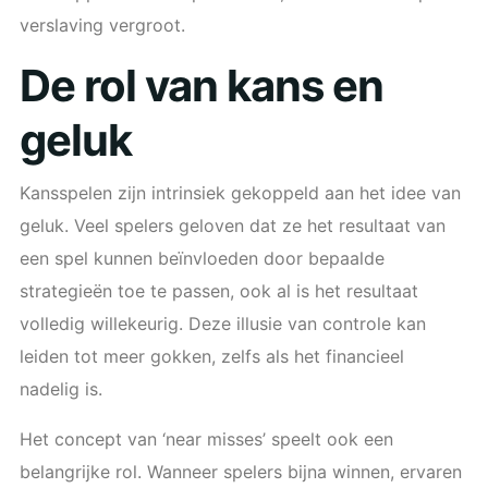
verslaving vergroot.
De rol van kans en
geluk
Kansspelen zijn intrinsiek gekoppeld aan het idee van
geluk. Veel spelers geloven dat ze het resultaat van
een spel kunnen beïnvloeden door bepaalde
strategieën toe te passen, ook al is het resultaat
volledig willekeurig. Deze illusie van controle kan
leiden tot meer gokken, zelfs als het financieel
nadelig is.
Het concept van ‘near misses’ speelt ook een
belangrijke rol. Wanneer spelers bijna winnen, ervaren