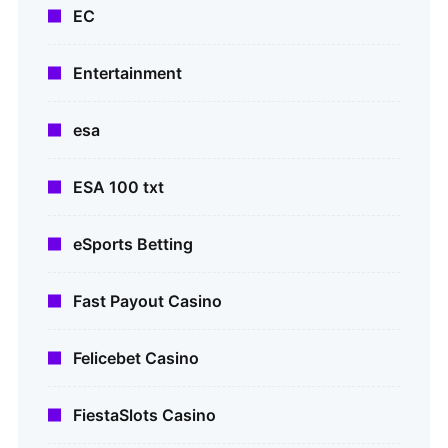
EC
Entertainment
esa
ESA 100 txt
eSports Betting
Fast Payout Casino
Felicebet Casino
FiestaSlots Casino