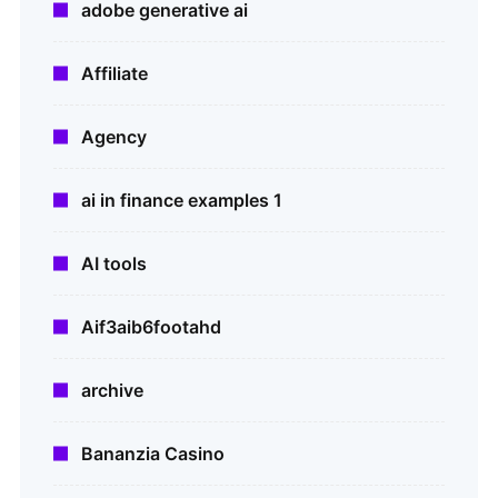
adobe generative ai
Affiliate
Agency
ai in finance examples 1
AI tools
Aif3aib6footahd
archive
Bananzia Casino