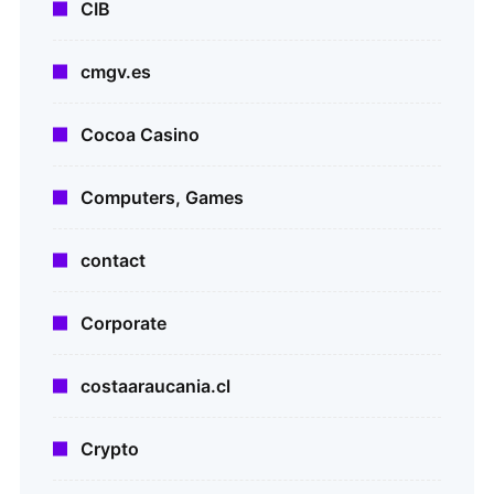
CIB
cmgv.es
Cocoa Casino
Computers, Games
contact
Corporate
costaaraucania.cl
Crypto