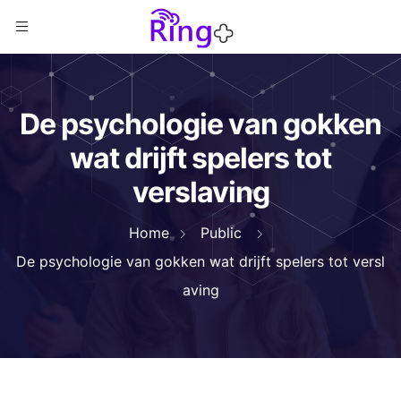
De psychologie van gokken
wat drijft spelers tot
verslaving
Home
Public
De psychologie van gokken wat drijft spelers tot versl
aving