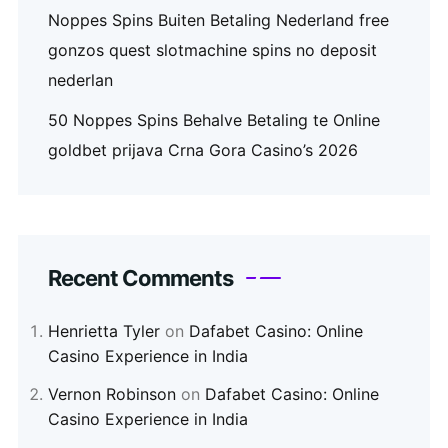
Noppes Spins Buiten Betaling Nederland free
gonzos quest slotmachine spins no deposit
nederlan
50 Noppes Spins Behalve Betaling te Online
goldbet prijava Crna Gora Casino’s 2026
Recent Comments
Henrietta Tyler
on
Dafabet Casino: Online
Casino Experience in India
Vernon Robinson
on
Dafabet Casino: Online
Casino Experience in India