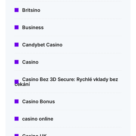
Britsino
Business
Candybet Casino
Casino
Casino Bez 3D Secure: Rychlé vklady bez
čekání
Casino Bonus
casino online