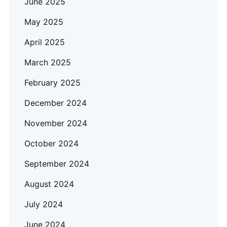
June 2025
May 2025
April 2025
March 2025
February 2025
December 2024
November 2024
October 2024
September 2024
August 2024
July 2024
June 2024