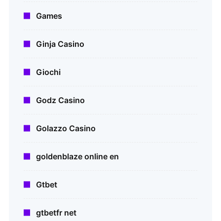
Games
Ginja Casino
Giochi
Godz Casino
Golazzo Casino
goldenblaze online en
Gtbet
gtbetfr net