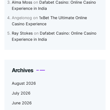
Alma Moss
on
Dafabet Casino: Online Casino
Experience in India
Angelonog
on
1xBet The Ultimate Online
Casino Experience
Ray Stokes
on
Dafabet Casino: Online Casino
Experience in India
Archives
August 2026
July 2026
June 2026