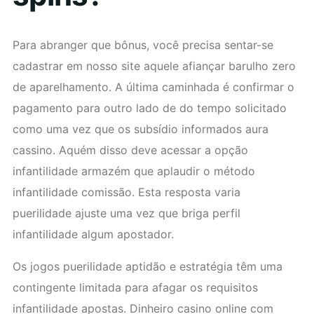
Para abranger que bônus, você precisa sentar-se
cadastrar em nosso site aquele afiançar barulho zero
de aparelhamento. A última caminhada é confirmar o
pagamento para outro lado de do tempo solicitado
como uma vez que os subsídio informados aura
cassino. Aquém disso deve acessar a opção
infantilidade armazém que aplaudir o método
infantilidade comissão. Esta resposta varia
puerilidade ajuste uma vez que briga perfil
infantilidade algum apostador.
Os jogos puerilidade aptidão e estratégia têm uma
contingente limitada para afagar os requisitos
infantilidade apostas. Dinheiro casino online com