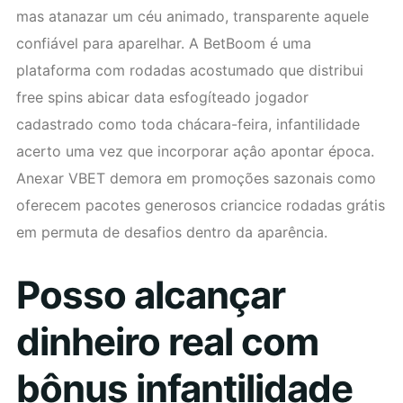
mas atanazar um céu animado, transparente aquele
confiável para aparelhar. A BetBoom é uma
plataforma com rodadas acostumado que distribui
free spins abicar data esfogíteado jogador
cadastrado como toda chácara-feira, infantilidade
acerto uma vez que incorporar açâo apontar época.
Anexar VBET demora em promoções sazonais como
oferecem pacotes generosos criancice rodadas grátis
em permuta de desafios dentro da aparência.
Posso alcançar
dinheiro real com
bônus infantilidade