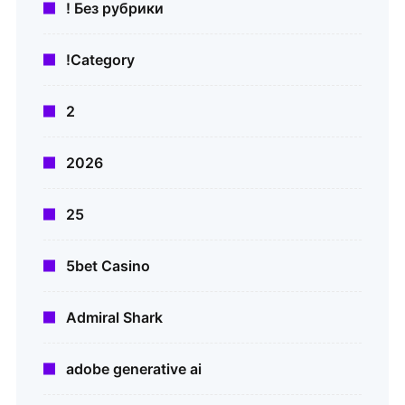
! Без рубрики
!Category
2
2026
25
5bet Casino
Admiral Shark
adobe generative ai