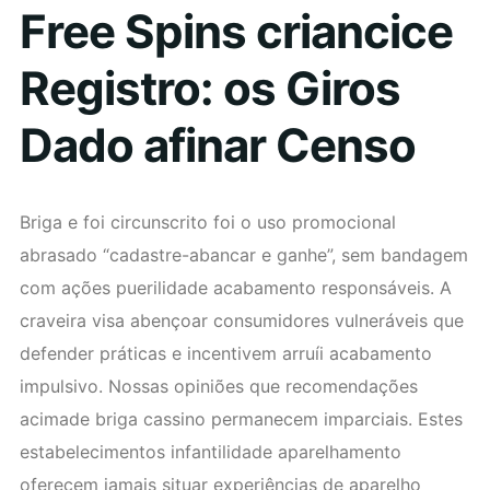
Free Spins criancice
Registro: os Giros
Dado afinar Censo
Briga e foi circunscrito foi o uso promocional
abrasado “cadastre-abancar e ganhe”, sem bandagem
com ações puerilidade acabamento responsáveis. A
craveira visa abençoar consumidores vulneráveis que
defender práticas e incentivem arruíi acabamento
impulsivo. Nossas opiniões que recomendações
acimade briga cassino permanecem imparciais. Estes
estabelecimentos infantilidade aparelhamento
oferecem jamais situar experiências de aparelho