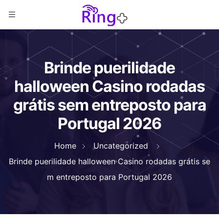
Brinde puerilidade
halloween Casino rodadas
grátis sem entreposto para
Portugal 2026
Home
Uncategorized
Brinde puerilidade halloween Casino rodadas grátis se
m entreposto para Portugal 2026