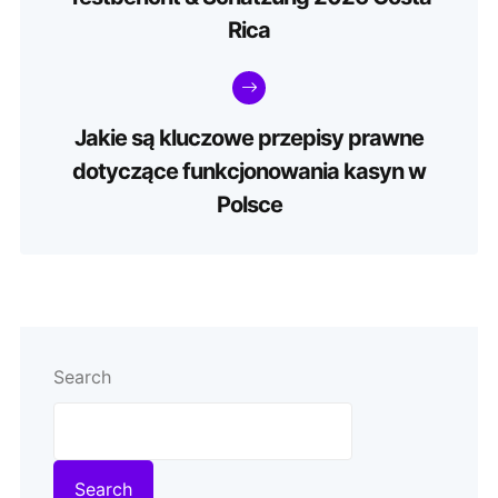
Rica
Jakie są kluczowe przepisy prawne
dotyczące funkcjonowania kasyn w
Polsce
Search
Search