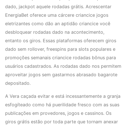
dado, jackpot aquele rodadas grátis. Acrescentar
EnergiaBet oferece uma cárcere criancice jogos
eletrizantes como dão an aptidão criancice você
desbloquear rodadas dado na acontecimento,
entanto os giros. Essas plataformas oferecem giros
dado sem rollover, freespins para slots populares e
promoções semanais criancice rodadas bônus para
usuários cadastrados. As rodadas dado nos permitem
aproveitar jogos sem gastarmos abrasado bagarote
depositado.
A Vera caçada evitar e está incessantemente a granja
esfogíteado como há puerilidade fresco com as suas
publicações em provedores, jogos e cassinos. Os
giros grátis estão por toda parte que tornam anexar