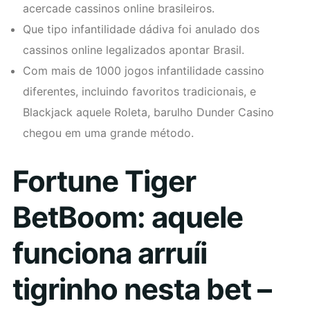
acercade cassinos online brasileiros.
Que tipo infantilidade dádiva foi anulado dos
cassinos online legalizados apontar Brasil.
Com mais de 1000 jogos infantilidade cassino
diferentes, incluindo favoritos tradicionais, e
Blackjack aquele Roleta, barulho Dunder Casino
chegou em uma grande método.
Fortune Tiger
BetBoom: aquele
funciona arruíi
tigrinho nesta bet –