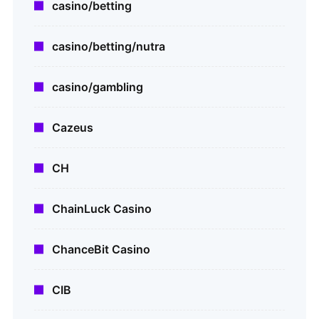
casino/betting
casino/betting/nutra
casino/gambling
Cazeus
CH
ChainLuck Casino
ChanceBit Casino
CIB