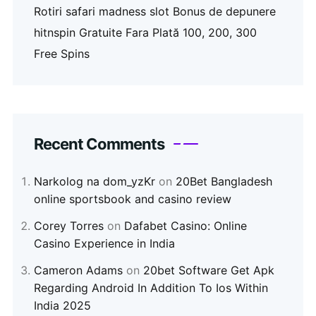
Rotiri safari madness slot Bonus de depunere
hitnspin Gratuite Fara Plată 100, 200, 300
Free Spins
Recent Comments
Narkolog na dom_yzKr
on
20Bet Bangladesh
online sportsbook and casino review
Corey Torres
on
Dafabet Casino: Online
Casino Experience in India
Cameron Adams
on
20bet Software Get Apk
Regarding Android In Addition To Ios Within
India 2025