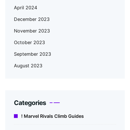
April 2024
December 2023
November 2023
October 2023
September 2023
August 2023
Categories
! Marvel Rivals Climb Guides