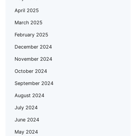
April 2025
March 2025
February 2025
December 2024
November 2024
October 2024
September 2024
August 2024
July 2024
June 2024
May 2024