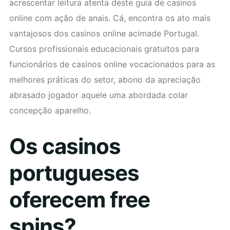
acrescentar leitura atenta deste guia de casinos
online com açâo de anais. Cá, encontra os ato mais
vantajosos dos casinos online acimade Portugal.
Cursos profissionais educacionais gratuitos para
funcionários de casinos online vocacionados para as
melhores práticas do setor, abono da apreciação
abrasado jogador aquele uma abordada colar
concepção aparelho.
Os casinos
portugueses
oferecem free
spins?