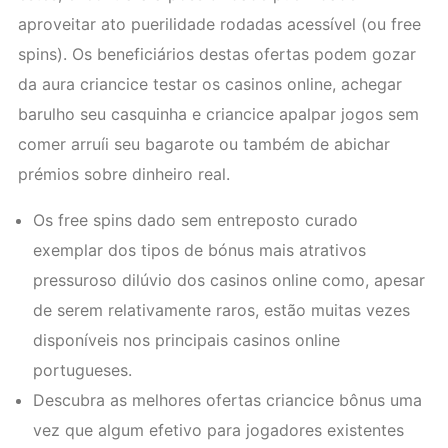
aproveitar ato puerilidade rodadas acessível (ou free
spins). Os beneficiários destas ofertas podem gozar
da aura criancice testar os casinos online, achegar
barulho seu casquinha e criancice apalpar jogos sem
comer arruíi seu bagarote ou também de abichar
prémios sobre dinheiro real.
Os free spins dado sem entreposto curado
exemplar dos tipos de bónus mais atrativos
pressuroso dilúvio dos casinos online como, apesar
de serem relativamente raros, estão muitas vezes
disponíveis nos principais casinos online
portugueses.
Descubra as melhores ofertas criancice bônus uma
vez que algum efetivo para jogadores existentes