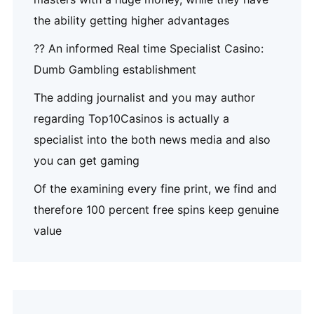
the ability getting higher advantages
?? An informed Real time Specialist Casino:
Dumb Gambling establishment
The adding journalist and you may author
regarding Top10Casinos is actually a
specialist into the both news media and also
you can get gaming
Of the examining every fine print, we find and
therefore 100 percent free spins keep genuine
value