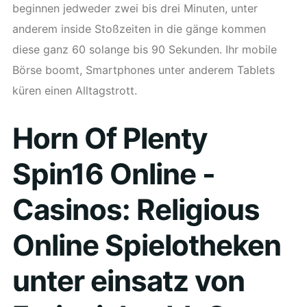
beginnen jedweder zwei bis drei Minuten, unter
anderem inside Stoßzeiten in die gänge kommen
diese ganz 60 solange bis 90 Sekunden. Ihr mobile
Börse boomt, Smartphones unter anderem Tablets
küren einen Alltagstrott.
Horn Of Plenty
Spin16 Online -
Casinos: Religious
Online Spielotheken
unter einsatz von