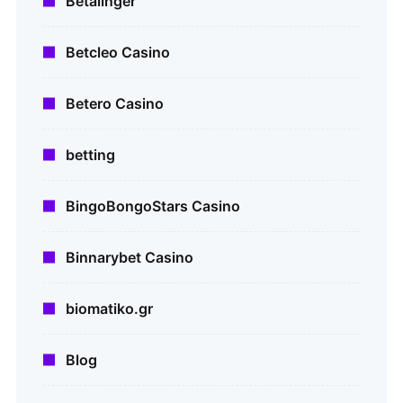
Betalinger
Betcleo Casino
Betero Casino
betting
BingoBongoStars Casino
Binnarybet Casino
biomatiko.gr
Blog