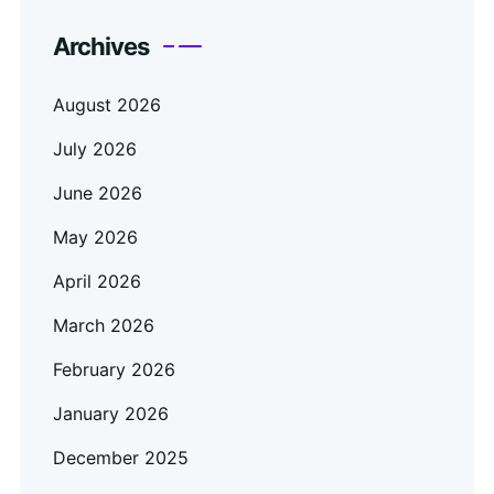
Archives
August 2026
July 2026
June 2026
May 2026
April 2026
March 2026
February 2026
January 2026
December 2025