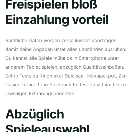
Freispielen bloß
Einzahlung vorteil
Sämtliche Daten werden verschlüsselt übertragen,
damit deine Angaben unter allen umständen ausruhen.
Du kannst alle Spiele mühelos in Smartphone unter
anderem Tablet spielen, abzüglich Qualitätseinbußen.
Echte Tests zu Kingmaker Spielsaal, Novajackpot, Zen
Casino ferner Trino Spielbank findest du within diesen
jeweiligen Erfahrungsberichten.
Abzüglich
Spieleauswahl