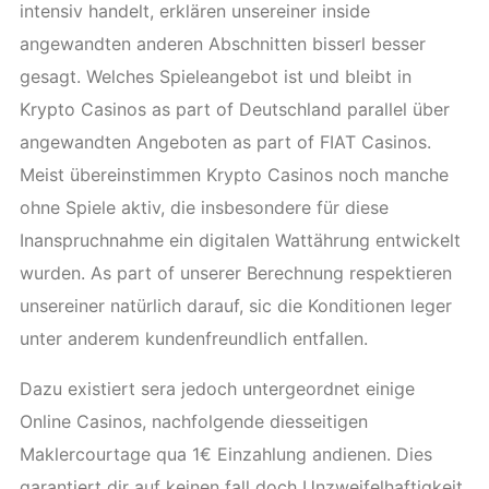
intensiv handelt, erklären unsereiner inside
angewandten anderen Abschnitten bisserl besser
gesagt. Welches Spieleangebot ist und bleibt in
Krypto Casinos as part of Deutschland parallel über
angewandten Angeboten as part of FIAT Casinos.
Meist übereinstimmen Krypto Casinos noch manche
ohne Spiele aktiv, die insbesondere für diese
Inanspruchnahme ein digitalen Wattährung entwickelt
wurden. As part of unserer Berechnung respektieren
unsereiner natürlich darauf, sic die Konditionen leger
unter anderem kundenfreundlich entfallen.
Dazu existiert sera jedoch untergeordnet einige
Online Casinos, nachfolgende diesseitigen
Maklercourtage qua 1€ Einzahlung andienen. Dies
garantiert dir auf keinen fall doch Unzweifelhaftigkeit