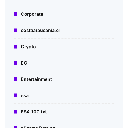
Corporate
costaaraucania.cl
Crypto
EC
Entertainment
esa
ESA 100 txt
eSports Betting