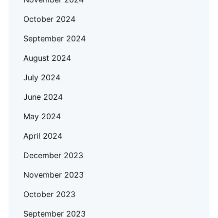
October 2024
September 2024
August 2024
July 2024
June 2024
May 2024
April 2024
December 2023
November 2023
October 2023
September 2023