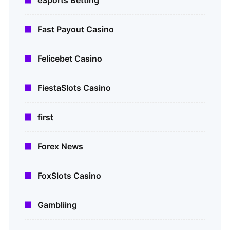
Fast Payout Casino
Felicebet Casino
FiestaSlots Casino
first
Forex News
FoxSlots Casino
Gambliing