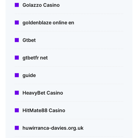
Golazzo Casino
goldenblaze online en
Gtbet
gtbetfr net
guide
HeavyBet Casino
HitMate88 Casino
huwirranca-davies.org.uk