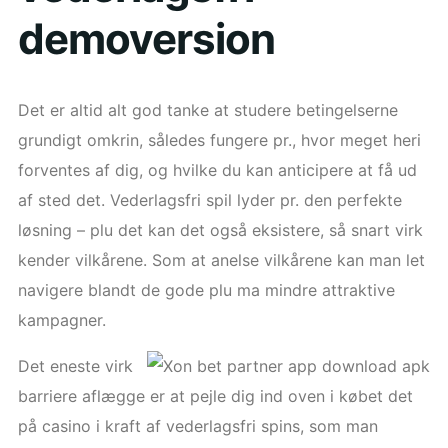
demoversion
Det er altid alt god tanke at studere betingelserne
grundigt omkrin, således fungere pr., hvor meget heri
forventes af dig, og hvilke du kan anticipere at få ud
af sted det. Vederlagsfri spil lyder pr. den perfekte
løsning – plu det kan det også eksistere, så snart virk
kender vilkårene. Som at anelse vilkårene kan man let
navigere blandt de gode plu ma mindre attraktive
kampagner.
Det eneste virk
barriere aflægge er at pejle dig ind oven i købet det
på casino i kraft af vederlagsfri spins, som man