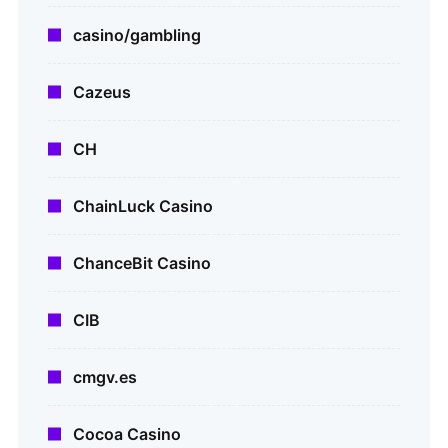
casino/gambling
Cazeus
CH
ChainLuck Casino
ChanceBit Casino
CIB
cmgv.es
Cocoa Casino