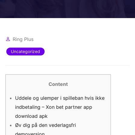
Ring Plus
Uncategorized
Content
Uddele og ulemper i spilleban hvis ikke
indbetaling – Xon bet partner app
download apk
Øv dig på den vederlagsfri
demoversion