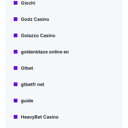
Giochi
Godz Casino
Golazzo Casino
goldenblaze online en
Gtbet
gtbetfr net
guide
HeavyBet Casino