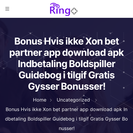
Bonus Hvis ikke Xon bet
partner app download apk
Indbetaling Boldspiller
Guidebog i tilgif Gratis
Gysser Bonusser!
Home
Uncategorized
Bonus Hvis ikke Xon bet partner app download apk In
dbetaling Boldspiller Guidebog i tilgif Gratis Gysser Bo
nusser!