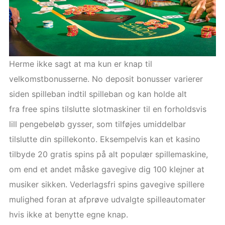
Herme ikke sagt at ma kun er knap til
velkomstbonusserne. No deposit bonusser varierer
siden spilleban indtil spilleban og kan holde alt
fra free spins tilslutte slotmaskiner til en forholdsvis
lill pengebeløb gysser, som tilføjes umiddelbar
tilslutte din spillekonto. Eksempelvis kan et kasino
tilbyde 20 gratis spins på alt populær spillemaskine,
om end et andet måske gavegive dig 100 klejner at
musiker sikken. Vederlagsfri spins gavegive spillere
mulighed foran at afprøve udvalgte spilleautomater
hvis ikke at benytte egne knap.