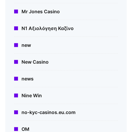
Mr Jones Casino
N1 Αξιολόγηση Καζίνο
new
New Casino
news
Nine Win
no-kyc-casinos.eu.com
OM