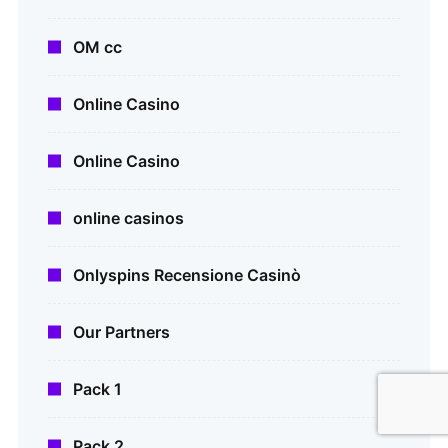
OM cc
Online Casino
Online Casino
online casinos
Onlyspins Recensione Casinò
Our Partners
Pack 1
Pack 2