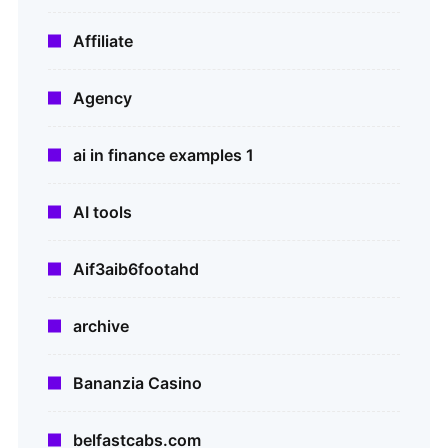
Affiliate
Agency
ai in finance examples 1
AI tools
Aif3aib6footahd
archive
Bananzia Casino
belfastcabs.com