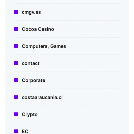
cmgv.es
Cocoa Casino
Computers, Games
contact
Corporate
costaaraucania.cl
Crypto
EC