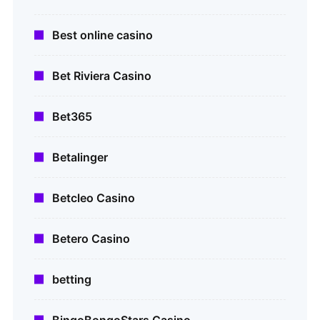
Best online casino
Bet Riviera Casino
Bet365
Betalinger
Betcleo Casino
Betero Casino
betting