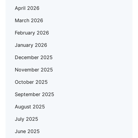
April 2026
March 2026
February 2026
January 2026
December 2025
November 2025
October 2025
September 2025
August 2025
July 2025
June 2025