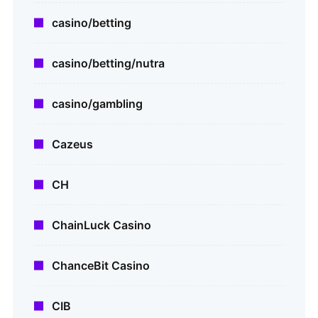
casino/betting
casino/betting/nutra
casino/gambling
Cazeus
CH
ChainLuck Casino
ChanceBit Casino
CIB