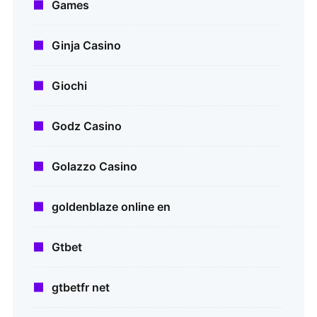
Games
Ginja Casino
Giochi
Godz Casino
Golazzo Casino
goldenblaze online en
Gtbet
gtbetfr net