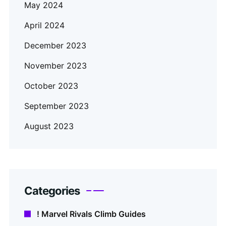
May 2024
April 2024
December 2023
November 2023
October 2023
September 2023
August 2023
Categories
! Marvel Rivals Climb Guides