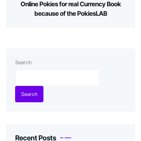
Online Pokies for real Currency Book
because of the PokiesLAB
Search
Search
Recent Posts