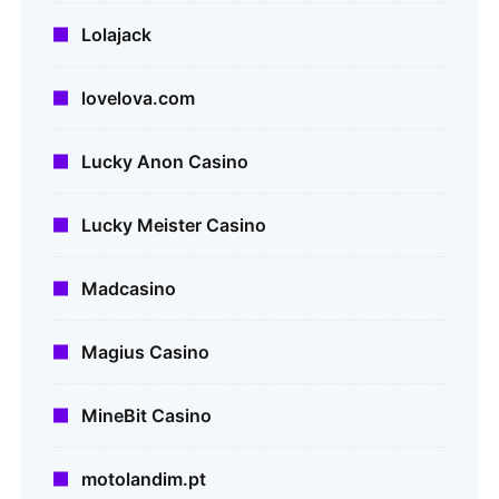
Lolajack
lovelova.com
Lucky Anon Casino
Lucky Meister Casino
Madcasino
Magius Casino
MineBit Casino
motolandim.pt