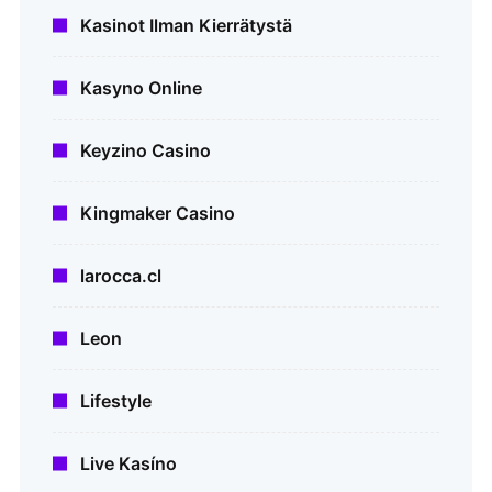
Kasinot Ilman Kierrätystä
Kasyno Online
Keyzino Casino
Kingmaker Casino
larocca.cl
Leon
Lifestyle
Live Kasíno