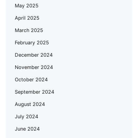
May 2025
April 2025
March 2025
February 2025
December 2024
November 2024
October 2024
September 2024
August 2024
July 2024
June 2024